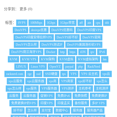
分享到：
更多
(
0
)
标签：
0VPS
100Mbps
1Gbps
1Gbps带宽
aff
ain
cpu
ddi
DesiVPS
desivps优惠
DesiVPS优惠码
DesiVPS印度VPS
DesiVPS印度安得拉邦VPS
DesiVPS好不好
DesiVPS官网
DesiVPS怎么样
DesiVPS测试IP
DesiVPS美国洛杉矶VPS
DesiVPS荷兰海牙VPS
Docker
http
https
iON
ipv
IPv6
KVM
KVM VPS
KVM架构
KVM虚拟
KVM虚拟架构
lan
LINUX
Linux VPS
OpenVZ
paypal
php
RackNerd
racknerd.com
rge
ssd
SSD硬盘
tps
VPS
VPS·云主机
vps云
vps云服务
vps云服务器
vps商
VPS商家
vps好不好
vps怎么
vps怎么样
vps服务
VPS服务器
VPS测评
主机参考
主机测评
云服务
云服务器
促销VPS
免费IPv6
免费快照
免费更换IP
免费更换IP的VPS
印度VPS
印度孟买
备份服务
多IP VPS
好不好
怎么样
支付宝
数据中心
服务器
服务器产品