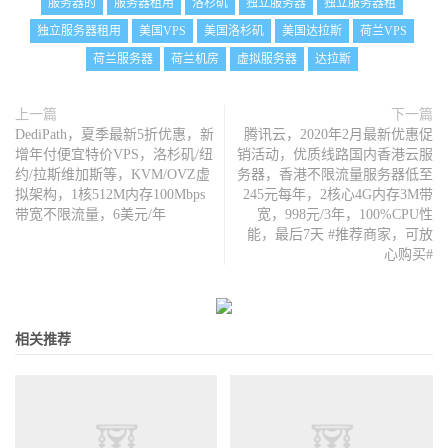
服务器的
服务器租用
洛杉矶
独立服务器
独立服务器租
独立服务器租用
美国VPS
美国洛杉矶
美国达拉斯
荷兰VPS
荷兰服务器
荷兰机房
虚拟服务器
达拉斯
上一篇
下一篇
DediPath，夏季最新5折优惠，新
腾讯云，2020年2月最新优惠促
增年付便宜特价VPS，洛杉矶/纽
销活动，优质线路国内香港云服
约/拉斯维加斯等，KVM/OVZ虚
务器，香港不限流量服务器低至
拟架构，1核512M内存100Mbps
245元每年，2核心4G内存3M带
带宽不限流量，6美元/年
宽，998元/3年，100%CPU性
能，最后7天 #推荐商家，可放
心购买#
相关推荐