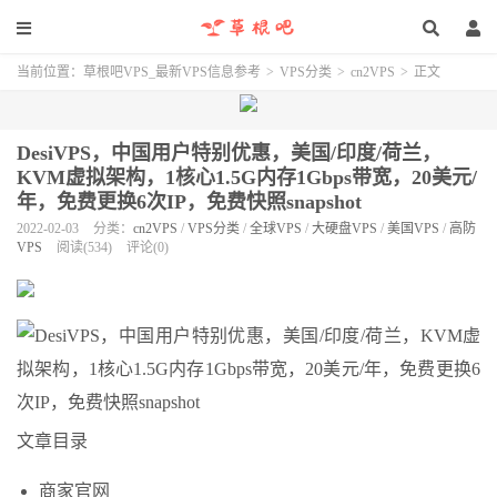
当前位置：
草根吧VPS_最新VPS信息参考
>
VPS分类
>
cn2VPS
>
正文
DesiVPS，中国用户特别优惠，美国/印度/荷兰，
KVM虚拟架构，1核心1.5G内存1Gbps带宽，20美元/
年，免费更换6次IP，免费快照snapshot
2022-02-03
分类：
cn2VPS
/
VPS分类
/
全球VPS
/
大硬盘VPS
/
美国VPS
/
高防
VPS
阅读(534)
评论(0)
文章目录
商家官网