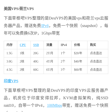
美国VPS/荷兰VPS
下面草根吧VPS整理的是DesiVPS的美国vps和荷兰vps云服
务器产品，赠送免费
IPv6
，免费一个快照（snapshot），每
年可以免费换6次IP，1Gbps带宽
内存
CPU
SSD
流量
IPv4
价格
购买
1.5G
1核
20G
2T/月
1个
$20/年
点击直达
3.0G
2核
40G
4T/月
2个
$40/年
点击直达
4.5G
2核
60G
6T/月
3个
$60/年
点击直达
印度VPS
下面草根吧VPS整理的是DesiVPS的印度VPS云服务器产
品，机房位于印度安得拉邦，KVM虚拟架构，纯SSD
raid10，自带一个IPv4，
100Mbps
带宽，赠送免费一个快照