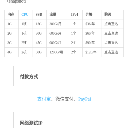
（snapshot）
内存
CPU
SSD
流量
IPv4
价格
购买
1G
1核
15G
300G/月
1个
$36/年
点击直达
2G
1核
30G
600G/月
1个
$60/年
点击直达
3G
2核
45G
900G/月
2个
$90/年
点击直达
4G
2核
60G
1200G/月
2个
$120/年
点击直达
付款方式
支付宝
、微信支付、
PayPal
网络测试IP