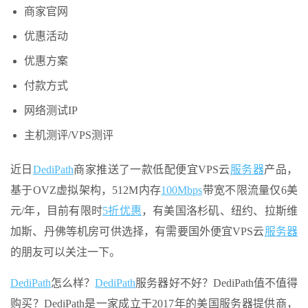
商家官网
优惠活动
优惠方案
付款方式
网络测试IP
主机测评/VPS测评
近日
DediPath
商家推送了一款低配便宜VPS云
服务器
产品，
基于OVZ虚拟架构，512M内存
100Mbps
带宽不限流量仅6美
元/年，目前有限时
5折优惠
，有美国洛杉矶、纽约、拉斯维
加斯、丹佛等机房可供选择，有需要国外便宜VPS云
服务器
的朋友可以关注一下。
DediPath
怎么样？
DediPath
服务器好不好？DediPath值不值得
购买？DediPath是一家成立于2017年的美国服务器提供商，