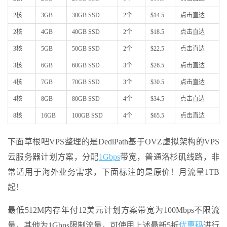
2核
3GB
30GB SSD
2个
$14.5
点击直达
2核
4GB
40GB SSD
2个
$18.5
点击直达
3核
5GB
50GB SSD
2个
$22.5
点击直达
3核
6GB
60GB SSD
3个
$26.5
点击直达
4核
7GB
70GB SSD
3个
$30.5
点击直达
4核
8GB
80GB SSD
4个
$34.5
点击直达
8核
16GB
100GB SSD
4个
$65.5
点击直达
下面草根吧VPS整理的是DediPath基于OVZ虚拟架构的VPS
云服务器计划方案，分配
1Gbps
带宽，普通洛杉矶线路，非
常适用于海外业务需求，下面标注的是原价！月流量1TB
起！
最低512M内存年付12美元计划方案带宽为100Mbps不限流
量，其他为1Gbps限制流量，可使用上述最新5折
优惠码
进行