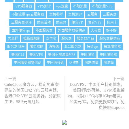
VPS服务器
VPS测评
vps速度
不限流量
不限流量VPS
不限流量vps云服务器
主机参考
主机测评
云服务
云服务器
云服务器测评
优惠活动
优惠码
便宜VP
便宜VPS
信用卡
国外便宜vps
外国服务器
外国服务器提供商
大带宽
好不好
怎么样
拉斯维加斯
支付宝
服务器
服务器产品
服务器提供商
服务器测评
服务器的
洛杉矶
混合服务器
特价vps
独立服务器
美国G口
美国VPS
美国不限流量VPS
美国服务
美国服务器
美国服务器提供商
美国洛杉矶
达拉斯
限制流量
限流量
上一篇
下一篇
CubeCloud魔方云，稳定免备案
DesiVPS，中国用户特别优惠，
建站的美国CN2 VPS云服务器、
美国/印度/荷兰，KVM虚拟架
香港CN2 VPS云服务器，分配原
构，1核心1.5G内存1Gbps带宽，
生IP，58.5元每月起
20美元/年，免费更换6次IP，免
费快照snapshot