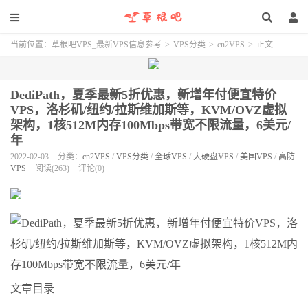
当前位置：
草根吧VPS_最新VPS信息参考
>
VPS分类
>
cn2VPS
>
正文
DediPath，夏季最新5折优惠，新增年付便宜特价
VPS，洛杉矶/纽约/拉斯维加斯等，KVM/OVZ虚拟
架构，1核512M内存100Mbps带宽不限流量，6美元/
年
2022-02-03
分类：
cn2VPS
/
VPS分类
/
全球VPS
/
大硬盘VPS
/
美国VPS
/
高防
VPS
阅读(263)
评论(0)
文章目录