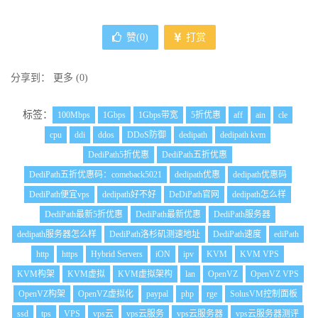
赞(
0
)
打赏
分享到：
更多
(
0
)
标签：
100Mbps
1Gbps
1Gbps带宽
5折优惠
aff
ain
cle
cpu
ddi
ddos
DDoS防御
dedipath
dedipath kvm
DediPath5折优惠
DediPath五折优惠
DediPath五折优惠码：comeback5021
dedipath优惠
dedipath优惠码
DediPath便宜vps
dedipath好不好
DeDiPath官网
dedipath怎么样
DediPath最新5折优惠
DediPath最新优惠
DediPath服务器
dedipath服务器怎么样
DediPath洛杉矶测速地址
DediPath速度
ediPath
http
https
Hybrid Servers
iON
ipv
KVM
KVM VPS
KVM构架
KVM虚拟
KVM虚拟架构
lan
OpenVZ
OpenVZ VPS
OpenVZ构架
OpenVZ虚拟化
paypal
php
rge
SolusVM控制面板
ssd
tps
VPS
vps云
vps云服务
vps云服务器
vps云服务器测评