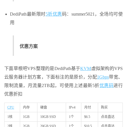
DediPath最新限时
5折优惠
码：summer5021，全场均可使
用
优惠方案
下面草根吧VPS整理的是DediPath基于
KVM
虚拟架构的VPS
云服务器计划方案，下面标注的是原价，分配
1Gbps
带宽、
限制流量，月流量2TB起，可使用上述最新5折
优惠码
进行
优惠折扣
CPU
内存
硬盘
IPv4
月付
购买
1核
1GB
10GB SSD
1个
$6.5
点击直达
2核
2GB
20GB SSD
1个
$10.5
点击直达