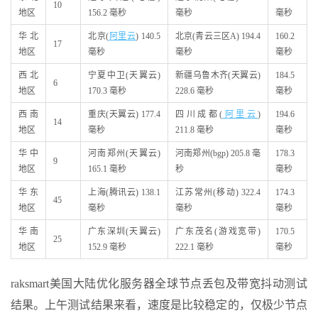
10
地区
156.2 毫秒
毫秒
毫秒
华北
北京(
阿里云
) 140.5
北京(青云三区A) 194.4
160.2
17
地区
毫秒
毫秒
毫秒
西北
宁夏中卫(天翼云)
新疆乌鲁木齐(天翼云)
184.5
6
地区
170.3 毫秒
228.6 毫秒
毫秒
西南
重庆(天翼云) 177.4
四川成都(
阿里云
)
194.6
14
地区
毫秒
211.8 毫秒
毫秒
华中
河南郑州(天翼云)
河南郑州(bgp) 205.8 毫
178.3
9
地区
165.1 毫秒
秒
毫秒
华东
上海(腾讯云) 138.1
江苏常州(移动) 322.4
174.3
45
地区
毫秒
毫秒
毫秒
华南
广东深圳(天翼云)
广东茂名(游戏宽带)
170.5
25
地区
152.9 毫秒
222.1 毫秒
毫秒
raksmart美国大陆优化服务器全球节点丢包及带宽抖动测试
结果。上午测试结果来看，速度是比较稳定的，仅极少节点