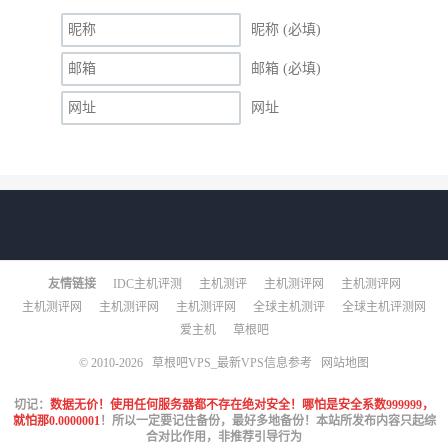
昵称 (必填)
邮箱 (必填)
网址
友情链接
IDC主机评测
主机测评
主机测评网
主机测评网
主机测评网
主机测评网
主机测评网
全球主机测评
全球主机评测网
爱主机
草根吧
© 2010-2026
草根吧VPS_最新VPS信息参考
网站地图
切记：
数据无价！使用任何服务器都不存在绝对安全！哪怕是安全系数999999，
就怕那0.0000001
！所以一定要记住备份，最好多地备份！本站所发布内容只起综
合对比作用，非推荐引导行为