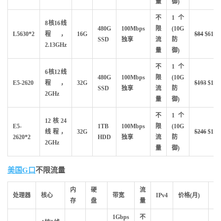
量
御)
不
1个
8核16线
480G
100Mbps
限
(10G
L5630*2
程，
16G
$84
$61
SSD
独享
流
防
2.13GHz
量
御)
不
1个
6核12线
480G
100Mbps
限
(10G
E5-2620
程，
32G
$193
$107
SSD
独享
流
防
2GHz
量
御)
不
1个
12核24
E5-
1TB
100Mbps
限
(10G
线程，
32G
$246
$169
2620*2
HDD
独享
流
防
2GHz
量
御)
美国G口
不限流量
内
硬
流
购
处理器
核心
带宽
IPv4
价格(月)
存
盘
量
买
1Gbps
不