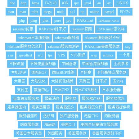
hbo
http
https
I3-2120
iON
ipv
ipv4
lan
lax
LINUX
man
mart
mbit
mega
node
ns1
ntt
online
paypal
PCCW
php
ping
plus
pore
pro
RAKsmart
raksmart.com
raksmart优惠
RAKsmart好不好
raksmart官网
RAKsmart怎么样
raksmart日本服务器
raksmart服务器
raksmart服务器好不好
raksmart服务器怎么样
raksmart服务器测评
RAKsmart美国服务器
sag
san
speedtest
ssd
tps
VPS
VPS测评
wap
whmcs
一个月
不限流量
不限流量服务器
中国香港
中国香港服务器
主机参考
主机测评
国际BGP
国际BGP线路
圣何塞
圣何塞独立服务器
大带宽
大陆优化
大陆优化线路
天翼云
好不好
怎么样
支付宝
数据中心
日本CN2
日本CN2线路
日本服务器
日本独立服务器
最新消息
服务器
服务器产品
服务器优惠
服务器国内
服务器带宽
服务器怎么
服务器怎么样
服务器提供商
服务器测评
洛杉矶
独立服务器
电信CN2
的服务器
站群服务器
精品网
美国G口
美国圣何塞独立服务器
美国日本服务器
美国服务
美国服务器
美国服务器好不好