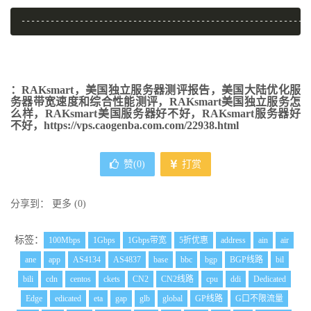
-----------------------------------------------------------
：RAKsmart，美国独立服务器测评报告，美国大陆优化服
务器带宽速度和综合性能测评，RAKsmart美国独立服务怎
么样，RAKsmart美国服务器好不好，RAKsmart服务器好
不好，https://vps.caogenba.com.com/22938.html
赞(
0
)
打赏
分享到：
更多
(
0
)
标签：
100Mbps
1Gbps
1Gbps带宽
5折优惠
address
ain
air
ane
app
AS4134
AS4837
base
bbc
bgp
BGP线路
bil
bili
cdn
centos
ckets
CN2
CN2线路
cpu
ddi
Dedicated
Edge
edicated
eta
gap
glb
global
GP线路
G口不限流量