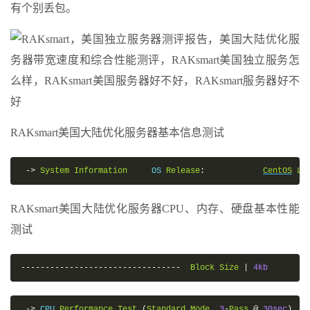
有个别丢包。
RAKsmart美国大陆优化服务器基本信息测试
->
System
Information
     OS 
Release
:
CentOS
Li
RAKsmart美国大陆优化服务器CPU、内存、硬盘基本性能
测试
---------------------------------
Block
Size
|
4kb
->
 CPU 
Performance
Test
(
Standard
Mode
,
3
-
Pass
@
30sec
)