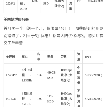
128G
独享(大
1个
$4673
$3999
2620*2
程，
SSD
流
陆优化)
2GHz
量
美国站群服务器
首月买一个月送一个月，仅限量5台！！！短期使用的朋友
别错过了，相当于5折优惠！都是大陆优化线路，购买后提
交工单申请
内
流
处理器
核心
硬盘
带宽
IPv4
存
量
不
8核16线
100Mbps
480GB
限
L5630*2
程，
16G
独享(大
5+253(2C/4C)
SSD
流
2.13GHz
陆优化)
量
不
4核8线
100Mbps
1TB
限
E3-1230
程，
16G
独享(大
5+253(2C/4C)
HDD
流
3.2GHz
陆优化)
量