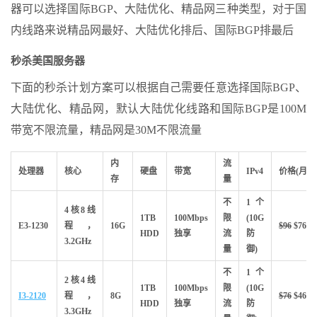
器可以选择国际BGP、大陆优化、精品网三种类型，对于国
内线路来说精品网最好、大陆优化排后、国际BGP排最后
秒杀美国服务器
下面的秒杀计划方案可以根据自己需要任意选择国际BGP、
大陆优化、精品网，默认大陆优化线路和国际BGP是100M
带宽不限流量，精品网是30M不限流量
内
流
处理器
核心
硬盘
带宽
IPv4
价格(月)
存
量
不
1个
4核8线
1TB
100Mbps
限
(10G
E3-1230
程，
16G
$96
$
76
HDD
独享
流
防
3.2GHz
量
御)
不
1个
2核4线
1TB
100Mbps
限
(10G
I3-2120
程，
8G
$76
$46
HDD
独享
流
防
3.3GHz