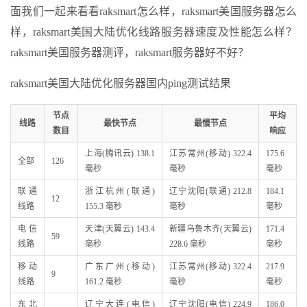
面我们一起来看看raksmart怎么样，raksmart美国服务器怎么
样，raksmart美国大陆优化线路服务器速度及性能怎么样？
raksmart美国服务器测评，raksmart服务器好不好？
raksmart美国大陆优化服务器国内ping测试结果
节点
平均
线路
最快节点
最慢节点
数目
响应
上海(腾讯云) 138.1
江苏常州(移动) 322.4
175.6
全部
126
毫秒
毫秒
毫秒
联通
浙江杭州(联通)
辽宁沈阳(联通) 212.8
184.1
12
线路
155.3 毫秒
毫秒
毫秒
电信
天津(天翼云) 143.4
新疆乌鲁木齐(天翼云)
171.4
59
线路
毫秒
228.6 毫秒
毫秒
移动
广东广州(移动)
江苏常州(移动) 322.4
217.9
9
线路
161.2 毫秒
毫秒
毫秒
东北
辽宁大连(电信)
辽宁沈阳(电信) 224.9
186.0