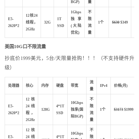
BGP)
量
1Gbps
不
12核24
E5-
1T
独享
限
抢
线程，
32G
1个
$630
$349
2620*2
SSD
(大陆
流
购
2GHz
优化)
量
美国10G口不限流量
抄底价1999美元，5台/天限量抢购！！！（不支持硬件升
级）
流
处理器
核心
内存
硬盘
带宽
IPv4
价格(月)
量
12核
不
10Gbps
E5-
24线
4*1T
限
128G
独享(国
1个
$3173
$1999
2620*2
程，
SSD
流
际BGP)
2GHz
量
12核
不
10Gbps
E5-
24线
4*1T
限