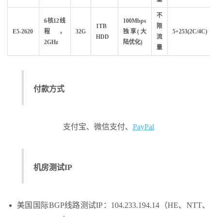
不
6核12线
100Mbps
1TB
限
E5-2620
程，
32G
独享(大
5+253(2C/4C)
HDD
流
2GHz
陆优化)
量
付款方式
支付宝、微信支付、
PayPal
机房测试IP
美国国际BGP线路测试IP：104.233.194.14（HE、NTT、