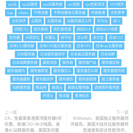
vps云
vps云服务
vps云服务器
vps性能
vps性能测试
VPS测评
wap
whmcs
不限流量
不限流量独立服务器
中国香港
主机参考
主机测评
云服务
云服务器
云服务器怎么样
华为云
双11
回程CN2
国外服务
国外服务器
国际BGP
国际BGP线路
圣何塞
大陆优化
天翼云
好不好
怎么样
支付宝
日本CN2
日本CN2服务器
日本CN2独立服务器
日本VPS
日本vps云服务器
日本服务器
日本服务器测评
日本独立服务器
日本站群
日本站群服务器
最新消息
服务器
服务器产品
服务器促销
服务器国内
服务器带宽
服务器怎么
服务器怎么样
服务器提供商
服务器最新
服务器测评
服务器的
服务器管理
独立服务器
站群服务器
精品网
美国云
美国云服务器
选择国外服务器
阿里云
限流量
香港机房
上一篇
下一篇
ZJI，免备案香港葵湾服务器6折
RAKsmart，美国独立服务器测
优惠，香港CN2+BGP线路，香
评报告，美国大陆优化服务器带
港4C站群服务器、美国圣何塞
宽速度和综合性能测评，