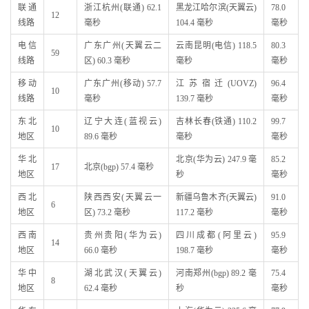
联通
浙江杭州(联通) 62.1
黑龙江哈尔滨(天翼云)
78.0
12
线路
毫秒
104.4 毫秒
毫秒
电信
广东广州(天翼云二
云南昆明(电信) 118.5
80.3
59
线路
区) 60.3 毫秒
毫秒
毫秒
移动
广东广州(移动) 57.7
江苏宿迁(UOVZ)
96.4
10
线路
毫秒
139.7 毫秒
毫秒
东北
辽宁大连(蓝视云)
吉林长春(铁通) 110.2
99.7
10
地区
89.6 毫秒
毫秒
毫秒
华北
北京(华为云) 247.9 毫
85.2
17
北京(bgp) 57.4 毫秒
地区
秒
毫秒
西北
陕西西安(天翼云一
新疆乌鲁木齐(天翼云)
91.0
6
地区
区) 73.2 毫秒
117.2 毫秒
毫秒
西南
贵州贵阳(华为云)
四川成都(阿里云)
95.9
14
地区
66.0 毫秒
198.7 毫秒
毫秒
华中
湖北武汉(天翼云)
河南郑州(bgp) 89.2 毫
75.4
8
地区
62.4 毫秒
秒
毫秒