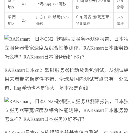
华东
上海(华为云) 235.6 毫
77.9
48
上海(bgp) 36.3 毫秒
地区
秒
毫秒
华南
广东广州(移动) 57.7
广东茂名(游戏宽带)
67.5
25
地区
毫秒
95.8 毫秒
毫秒
RAKsmart日本cn2+软银服务器抖动及丢包测试，从测试结
果来看带宽稳定性不错，全球及国内测试节点只有一处丢
包，[ing浮动也不是很大，基本都是直线
RAKsmart日本cn2+软银服务器基本信息测试，E5-2630L v2