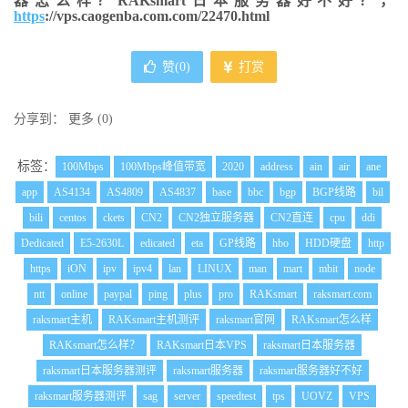
器怎么样？RAKsmart日本服务器好不好？，
https
://vps.caogenba.com.com/22470.html
赞(
0
)
打赏
分享到：
更多
(
0
)
标签：
100Mbps
100Mbps峰值带宽
2020
address
ain
air
ane
app
AS4134
AS4809
AS4837
base
bbc
bgp
BGP线路
bil
bili
centos
ckets
CN2
CN2独立服务器
CN2直连
cpu
ddi
Dedicated
E5-2630L
edicated
eta
GP线路
hbo
HDD硬盘
http
https
iON
ipv
ipv4
lan
LINUX
man
mart
mbit
node
ntt
online
paypal
ping
plus
pro
RAKsmart
raksmart.com
raksmart主机
RAKsmart主机测评
raksmart官网
RAKsmart怎么样
RAKsmart怎么样？
RAKsmart日本VPS
raksmart日本服务器
raksmart日本服务器测评
raksmart服务器
raksmart服务器好不好
raksmart服务器测评
sag
server
speedtest
tps
UOVZ
VPS