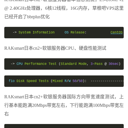
@ 2.40GHz处理器，6核12线程，16G内存，草根吧VPS这里
已经开启了bbrplus优化
->
System
Information
     OS 
Release
:
CentOS
L
RAKsmart日本cn2+软银服务器CPU、硬盘性能测试
->
 CPU 
Performance
Test
(
Standard
Mode
,
3
-
Pass
@
30sec
)
fio 
Disk
Speed
Tests
(
Mixed
 R
/
W 
50
/
50
):
------------------
RAKsmart日本cn2+软银服务器国际方向带宽速度测试，上
行基本能跑满20Mbps带宽左右，下行能跑满100Mbps带宽左
右