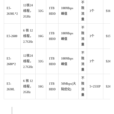
不
12核24
E5-
1TB
100Mbps
限
线程，
32G
3个
$169
2630L*2
HDD
峰值
流
2GHz
量
不
6核12
1TB
100Mbps
限
E5-2680
线程，
16G
3个
$159
HDD
峰值
流
2.7GHz
量
不
12核24
E5-
1TB
100Mbps
限
线程，
32G
3个
$249
2680*2
HDD
峰值
流
2.7GHz
量
不
6核12
E5-
1TB
50Mbps(大
限
线程，
16G
5+253IP
$
241
2630L
HDD
陆优化)
流
2GHz
量