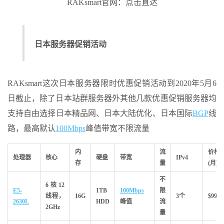
RAKsmart官网：点击直达
日本服务器促销活动
RAKsmart这次日本服务器限时优惠促销活动到2020年5月6
日截止，除了日本站群服务器外其他几款优惠促销服务器均
支持自由选择日本精品网、日本大陆优化、日本国际
BGP
线
路，最高默认
100Mbps
峰值带宽不限流量
内
流
价格
处理器
核心
硬盘
带宽
IPv4
存
量
(月)
不
6核12
E5-
1TB
100Mbps
限
线程，
16G
3个
$99
2630L
HDD
峰值
流
2GHz
量