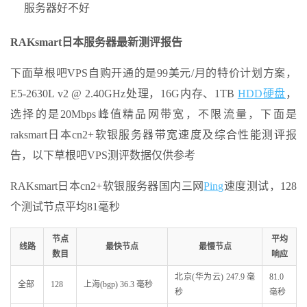
服务器好不好
RAKsmart日本服务器最新测评报告
下面草根吧VPS自购开通的是99美元/月的特价计划方案，
E5-2630L v2 @ 2.40GHz处理，16G内存、1TB
HDD硬盘
，
选择的是20Mbps峰值精品网带宽，不限流量，下面是
raksmart日本cn2+软银服务器带宽速度及综合性能测评报
告，以下草根吧VPS测评数据仅供参考
RAKsmart日本cn2+软银服务器国内三网
Ping
速度测试，128
个测试节点平均81毫秒
节点
平均
线路
最快节点
最慢节点
数目
响应
北京(华为云) 247.9 毫
81.0
全部
128
上海(bgp) 36.3 毫秒
秒
毫秒