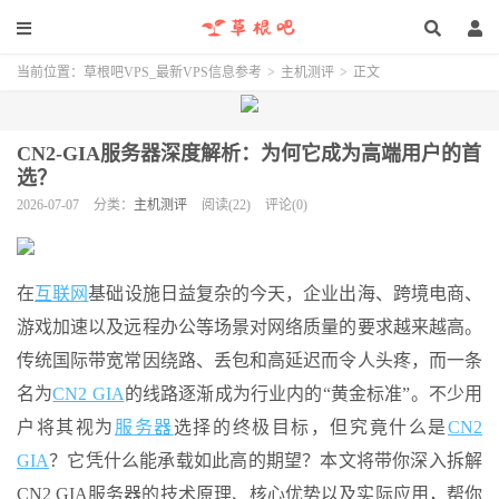
当前位置：
草根吧VPS_最新VPS信息参考
>
主机测评
>
正文
CN2-GIA服务器深度解析：为何它成为高端用户的首
选？
2026-07-07
分类：
主机测评
阅读(22)
评论(0)
在
互联网
基础设施日益复杂的今天，企业出海、跨境电商、
游戏加速以及远程办公等场景对网络质量的要求越来越高。
传统国际带宽常因绕路、丢包和高延迟而令人头疼，而一条
名为
CN2 GIA
的线路逐渐成为行业内的“黄金标准”。不少用
户将其视为
服务器
选择的终极目标，但究竟什么是
CN2
GIA
？它凭什么能承载如此高的期望？本文将带你深入拆解
CN2 GIA服务器的技术原理、核心优势以及实际应用，帮你