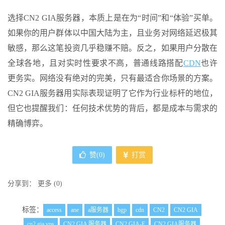
选择CN2 GIA服务器，本质上是在为“时间”和“体验”买单。
如果你的用户群体以中国大陆为主，且业务对网络延迟极其
敏感，那么这笔投资几乎稳赚不赔。反之，如果用户分散在
全球各地，且对实时性要求不高，普通线路搭配
CDN
也许
更务实。网络没有绝对的完美，只有最适合你场景的方案。
CN2 GIA服务器用实际表现证明了它作为行业标杆的地位，
但它也提醒我们：任何技术优势的背后，都是成本与需求的
精确博弈。
赞(
0
)
打赏
分享到：
更多
(
0
)
标签：
access
ane
a服务器
bgp
cdn
CN2
CN2 GIA
cn2 gia vps
CN2 GIA 服务器
CN2 GIA-E
CN2 GIA服务器