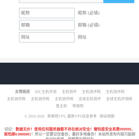
昵称 (必填)
邮箱 (必填)
网址
友情链接
IDC主机评测
主机测评
主机测评网
主机测评网
主机测评网
主机测评网
主机测评网
全球主机测评
全球主机评测网
爱主机
草根吧
© 2010-2026
草根吧VPS_最新VPS信息参考
网站地图
切记：
数据无价！使用任何服务器都不存在绝对安全！哪怕是安全系数999999，
就怕那0.0000001
！所以一定要记住备份，最好多地备份！本站所发布内容只起综