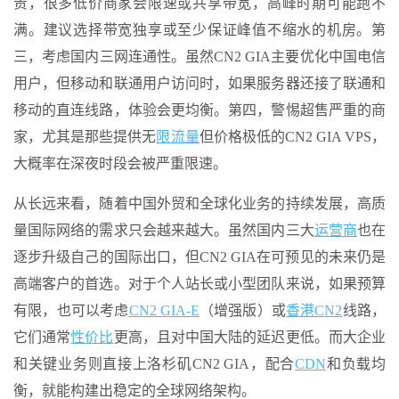
贵，很多低价商家会限速或共享带宽，高峰时期可能跑不
满。建议选择带宽独享或至少保证峰值不缩水的机房。第
三，考虑国内三网连通性。虽然CN2 GIA主要优化中国电信
用户，但移动和联通用户访问时，如果服务器还接了联通和
移动的直连线路，体验会更均衡。第四，警惕超售严重的商
家，尤其是那些提供无
限流量
但价格极低的CN2 GIA VPS，
大概率在深夜时段会被严重限速。
从长远来看，随着中国外贸和全球化业务的持续发展，高质
量国际网络的需求只会越来越大。虽然国内三大
运营商
也在
逐步升级自己的国际出口，但CN2 GIA在可预见的未来仍是
高端客户的首选。对于个人站长或小型团队来说，如果预算
有限，也可以考虑
CN2 GIA-E
（增强版）或
香港CN2
线路，
它们通常
性价比
更高，且对中国大陆的延迟更低。而大企业
和关键业务则直接上洛杉矶CN2 GIA，配合
CDN
和负载均
衡，就能构建出稳定的全球网络架构。