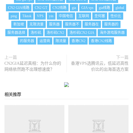
CN2 GIA线路
CN2 GT
CN2线路
gia
GIA vps
gia线路
global
ping
Tiktok
VPS
yin
中国电信
互联网
圣何塞
性价比
新加坡
无限流量
服务器
服务器不
服务器在
服务器的
服务器选择
洛杉矶
洛杉矶CN2
洛杉矶CN2 GIA
海外游戏服务器
的服务器
运营商
限流量
香港CN2
香港CN2线路
上一篇
下一篇
CN2GIA延迟真相：为什么你的
香港VPS选腾讯云，低延迟高性
网络依然跑不出理想速度？
价比的出海首选方案
相关推荐