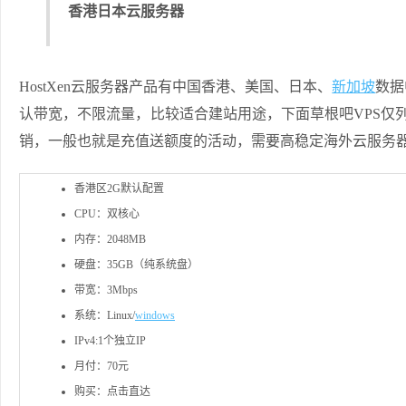
香港日本云服务器
HostXen云服务器产品有中国香港、美国、日本、
新加坡
数据
认带宽，不限流量，比较适合建站用途，下面草根吧VPS仅列
销，一般也就是充值送额度的活动，需要高稳定海外云服务器产品
香港区2G默认配置
CPU：双核心
内存：2048MB
硬盘：35GB（纯系统盘）
带宽：3Mbps
系统：Linux/
windows
IPv4:1个独立IP
月付：70元
购买：点击直达