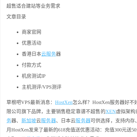
文章目录
商家官网
优惠活动
香港日本
云服务
器
付款方式
机房测试IP
主机测评/VPS测评
草根吧VPS最新消息：
HostXen
怎么样？HostXen服务器好不
限公司旗下品牌，主要销售稳定靠谱不超售的
XEN
虚拟架构
务
器、
新加坡
云
服务器
、日本云
服务器
可供选择，支持内存、
月HostXen发来了最新的618充值送优惠活动：充值300元送