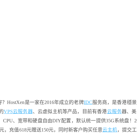
好？HostXen是一家在2016年成立的老牌
IDC
服务商，是香港穩景
的
VPS云
服务器
、云虚拟主机等产品，目前有香港
云服务
器、美
CPU、宽带和硬盘自由DIY配置，默认统一提供35G系统盘！20
50元，充值618元赠送150元，同时新客户购买任意
云主机
，提交工