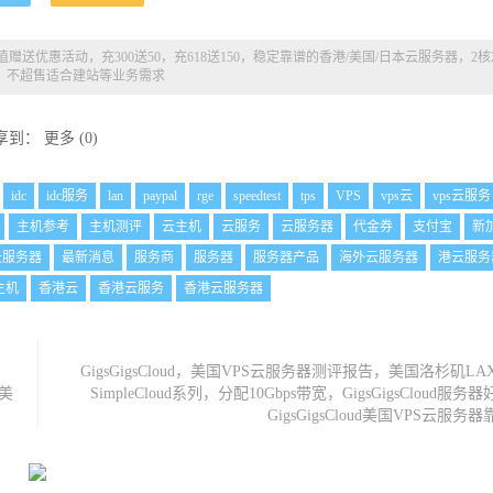
8充值赠送优惠活动，充300送50，充618送150，稳定靠谱的香港/美国/日本云服务器，2核
起，不超售适合建站等业务需求
享到：
更多
(
0
)
idc
idc服务
lan
paypal
rge
speedtest
tps
VPS
vps云
vps云服务
主机参考
主机测评
云主机
云服务
云服务器
代金券
支付宝
新
云服务器
最新消息
服务商
服务器
服务器产品
海外云服务器
港云服务
主机
香港云
香港云服务
香港云服务器
GigsGigsCloud，美国VPS云服务器测评报告，美国洛杉矶LAX-G
1美
SimpleCloud系列，分配10Gbps带宽，GigsGigsCloud服
GigsGigsCloud美国VPS云服务