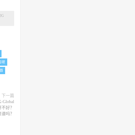
2G
加坡
器
下一篇
lobal
务器好不好？
器靠谱吗？