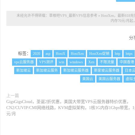
未经允许不得转载：
草根吧VPS_最新VPS信息参考
»
HostXen，最新61
内存70元/月
分
标签：
2020
asp
HostX
HostXen
HostXen促销
http
https
vps云服务器
VPS测评
win
windows
Xen
不限流量
中国香港
新加坡云
新加坡云服务
新加坡云服务器
新家坡云服务器
日本
美国云
美国云服务器
虚拟
上一篇
GigsGigsCloud，圣诞2折优惠，美国大带宽VPS云服务器特价优惠，
CN2/CUVIP/CMI网络线路，KVM虚拟架构，1核1G内存1Gbps带宽，
元/月