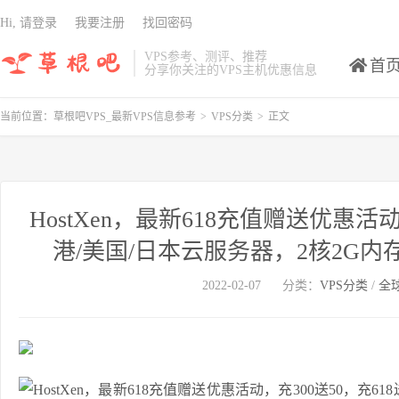
Hi, 请登录
我要注册
找回密码
VPS参考、测评、推荐
首
分享你关注的VPS主机优惠信息
当前位置：
草根吧VPS_最新VPS信息参考
>
VPS分类
>
正文
HostXen，最新618充值赠送优惠活
港/美国/日本云服务器，2核2G内
2022-02-07
分类：
VPS分类
/
全球