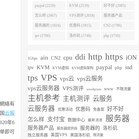
(2275)
paypal (2220)
KVM (2119)
好不好 (2085)
怎么样 (2067)
VPS测评 (2018)
服务器产品
(1938)
服务器的 (1824)
优惠码 (1815)
CN2 (1796)
ipv (1766)
洛杉矶 (1748)
php (1710)
http
https
ddi
iON
ain
cpu
CN2
1Gbps
paypal
ssd
KVM
ipv
php
KVM虚拟
KVM虚拟架构
VPS
tps
vps云
vps云服务
vps云服务器
VPS测评
www
不限流量
wordpress
主机参考
主机测评
云服务
網絡有
云服务器
好不好
优惠码
优惠活动
免备案
国
云服
服务器
支付宝
怎么样
数据中心
最新消息
20年6
服务器产品
服务器的
洛杉矶
服务器提供商
单即可
独立服务器
美国VPS
美国洛杉矶
限流量