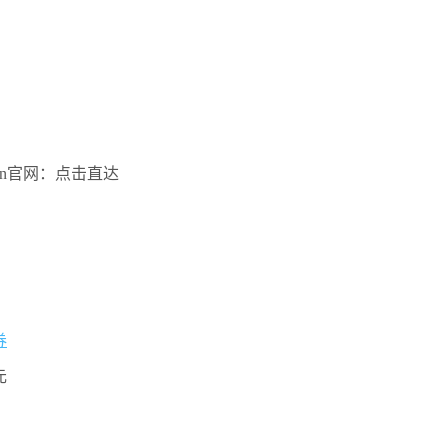
Xen官网：点击直达
券
元