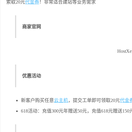
索取20元
代金券
！非常适合建站等业务需求
商家官网
Host
优惠活动
新客户购买任意
云主机
，提交工单即可领取20元
代金
618活动：充值300元年赠送50元，充值618元赠送150