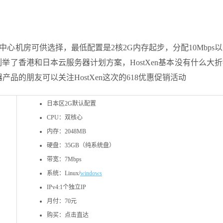
中心机房可供选择，最低配置是2核2G内存起步，分配10Mbps
举了香港和日本云服务器计划方案，HostXen基本没有什么大
的朋友可以关注HostXen这次的618优惠促销活动
日本区2G默认配置
CPU：双核心
内存：2048MB
硬盘：35GB（纯系统盘）
带宽：7Mbps
系统：Linux/
windows
IPv4:1个独立IP
月付：70元
购买：点击直达