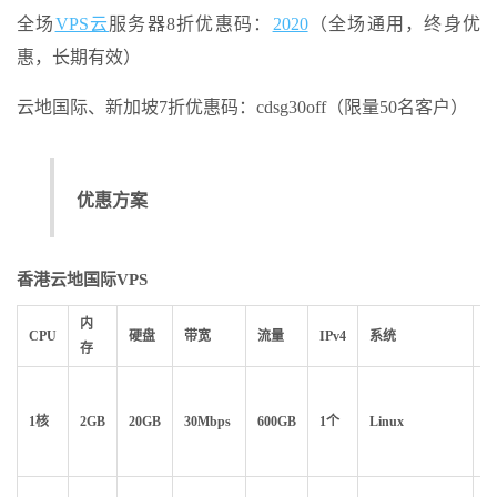
全场
VPS云
服务器8折优惠码：
2020
（全场通用，终身优
惠，长期有效）
云地国际、新加坡7折优惠码：cdsg30off（限量50名客户）
优惠方案
香港云地国际VPS
内
CPU
硬盘
带宽
流量
IPv4
系统
存
1核
2GB
20GB
30Mbps
600GB
1个
Linux
$9