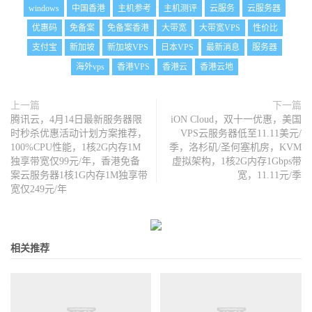
windows
中国香港
主机参考
主机测评
云服务
云服务器
优惠码
免备案
免备案香港
大带宽
大带宽VPS
性价比
支付宝
新加坡
新加坡VPS
日本VPS
最新消息
服务器
海外vps
香港VPS
香港云
香港云地
上一篇
下一篇
腾讯云，4月14日最新服务器限
iON Cloud，双十一优惠，美国
时秒杀优惠活动计划方案推荐，
VPS云服务器低至11.11美元/
100%CPU性能，1核2G内存1M
季，洛杉矶/圣何塞机房，KVM
独享带宽仅99元/年，香港免备
虚拟架构，1核2G内存1Gbps带
案云服务器1核1G内存1M独享带
宽，11.11元/季
宽仅249元/年
相关推荐