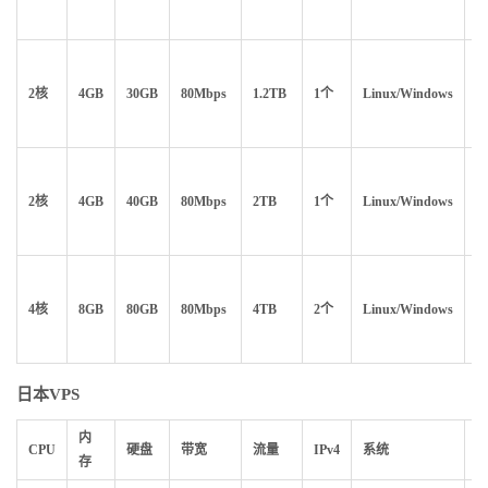
2核
4GB
30GB
80Mbps
1.2TB
1个
Linux/Windows
$1
2核
4GB
40GB
80Mbps
2TB
1个
Linux/Windows
$
4核
8GB
80GB
80Mbps
4TB
2个
Linux/Windows
$
日本VPS
内
CPU
硬盘
带宽
流量
IPv4
系统
存