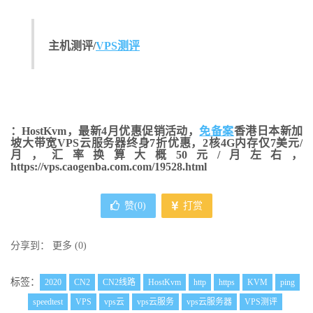
主机测评/
VPS测评
：HostKvm，最新4月优惠促销活动，
免备案
香港日本新加
坡大带宽VPS云服务器终身7折优惠，2核4G内存仅7美元/
月，汇率换算大概50元/月左右，
https://vps.caogenba.com.com/19528.html
赞(
0
)
打赏
分享到：
更多
(
0
)
标签：
2020
CN2
CN2线路
HostKvm
http
https
KVM
ping
speedtest
VPS
vps云
vps云服务
vps云服务器
VPS测评