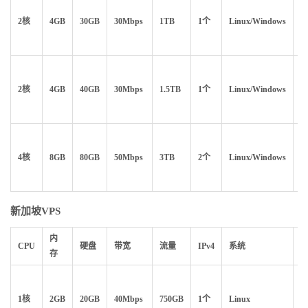
2核
4GB
30GB
30Mbps
1TB
1个
Linux/Windows
$1
2核
4GB
40GB
30Mbps
1.5TB
1个
Linux/Windows
$
4核
8GB
80GB
50Mbps
3TB
2个
Linux/Windows
$
新加坡VPS
内
CPU
硬盘
带宽
流量
IPv4
系统
存
1核
2GB
20GB
40Mbps
750GB
1个
Linux
$9