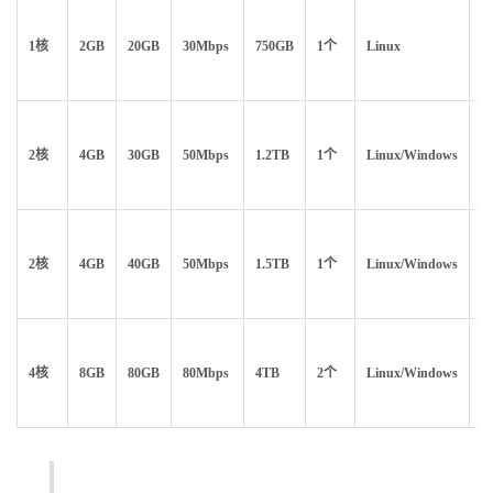
1核
2GB
20GB
30Mbps
750GB
1个
Linux
$9
2核
4GB
30GB
50Mbps
1.2TB
1个
Linux/Windows
$1
2核
4GB
40GB
50Mbps
1.5TB
1个
Linux/Windows
$
4核
8GB
80GB
80Mbps
4TB
2个
Linux/Windows
$