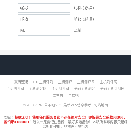
昵称 (必填)
邮箱 (必填)
网址
友情链接
IDC主机评测
主机测评
主机测评网
主机测评网
主机测评网
主机测评网
主机测评网
全球主机测评
全球主机评测网
爱主机
草根吧
© 2010-2026
草根吧VPS_最新VPS信息参考
网站地图
切记：
数据无价！使用任何服务器都不存在绝对安全！哪怕是安全系数999999，
就怕那0.0000001
！所以一定要记住备份，最好多地备份！本站所发布内容只起综
合对比作用，非推荐引导行为