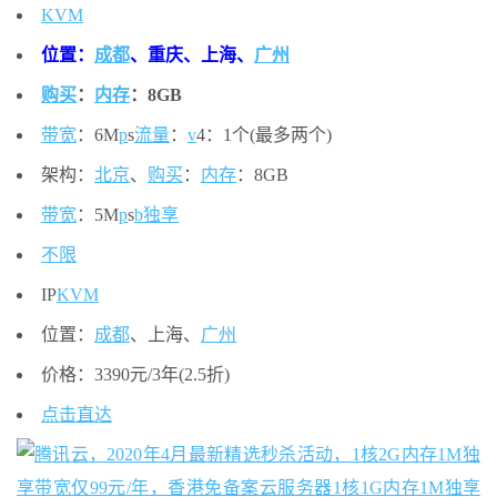
KVM
位置：
成都
、重庆、上海、
广州
购买
：
内存
：8GB
带宽
：6M
p
s
流量
：
v
4：1个(最多两个)
架构：
北京
、
购买
：
内存
：8GB
带宽
：5M
p
s
b
独享
不限
IP
KVM
位置：
成都
、上海、
广州
价格：3390元/3年(2.5折)
点击直达