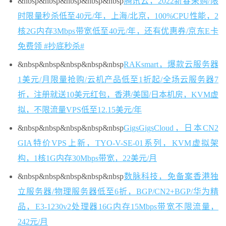
&nbsp&nbsp&nbsp
&nbsp&nbsp
腾讯云，2022新春采购/限
时限量秒杀低至40元/年，上海/北京，100%CPU性能，2
核2G内存3Mbps带宽低至40元/年，还有优惠券/京东E卡
免费领
#抄底秒杀#
&nbsp&nbsp&nbsp
&nbsp&nbsp
RAKsmart，爆款云服务器
1美元/月限量抢购/云机产品低至1折起/全场云服务器7
折，注册就送10美元红包，香港/美国/日本机房，KVM虚
拟，不限流量VPS低至12.15美元/年
&nbsp&nbsp&nbsp
&nbsp&nbsp
GigsGigsCloud，日本CN2
GIA特价VPS上新，TYO-V-SE-01系列，KVM虚拟架
构，1核1G内存30Mbps带宽，22美元/月
&nbsp&nbsp&nbsp
&nbsp&nbsp
数脉科技，免备案香港独
立服务器/物理服务器低至6折，BGP/CN2+BGP/华为精
品，E3-1230v2处理器16G内存15Mbps带宽不限流量，
242元/月