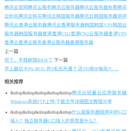
腾讯云官网
腾讯云服务
腾讯云服务器
腾讯云服务器免费
腾讯
云秒杀
腾讯云购买
腾讯云韩国服务器
腾讯云韩国服务器测评
腾讯云香港云服务器
腾讯云香港服务器
韩国
韩国VPS
韩国云
服务器
韩国服务器
香港
香港CN2
香港CN2云服务器
香港VPS
香港云
香港云服务
香港云服务器
香港服务器
上一篇
完了，手贱刷错BIOS了
下一篇
手上最后卡0% BUG 的3毛也开通了 还193新IP後段?!…..
相关推荐
&nbsp&nbsp&nbsp
&nbsp&nbsp
腾讯云轻量云应用服务器
Windows系统FTP上传/下载文件详细图文教程分享
&nbsp&nbsp&nbsp
&nbsp&nbsp
什么是服务器租用中的G口
接入？独立服务器G口接入的意思是什么？