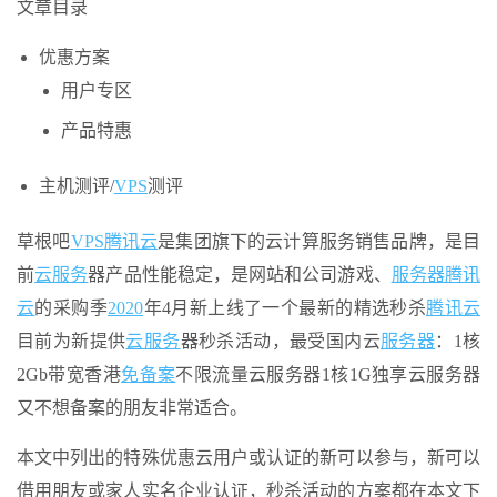
文章目录
优惠方案
用户专区
产品特惠
主机测评/
VPS
测评
草根吧
VPS
腾讯云
是集团旗下的云计算服务销售品牌，是目
前
云服务
器产品性能稳定，是网站和公司游戏、
服务器
腾讯
云
的采购季
2020
年4月新上线了一个最新的精选秒杀
腾讯云
目前为新提供
云服务
器秒杀活动，最受国内云
服务器
：1核
2Gb带宽香港
免备案
不限流量云服务器1核1G独享云服务器
又不想备案的朋友非常适合。
本文中列出的特殊优惠云用户或认证的新可以参与，新可以
借用朋友或家人实名企业认证，秒杀活动的方案都在本文下