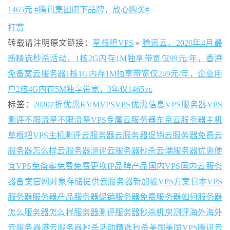
打赏
转载请注明原文链接：
草根吧VPS
»
腾讯云，2020年4月最
新精选秒杀活动，1核2G内存1M独享带宽仅99元/年，香港
免备案云服务器1核1G内存1M独享带宽仅249元/年，企业用
户2核4G内存5M独享带宽，3年仅1465元
标签：
2020
2折优惠
KVM
VPS
VPS优惠信息
VPS服务器
VPS
测评
不限流量
不限流量VPS
专属云服务器
东京云服务器
主机
草根吧VPS
主机测评
云服务器
云服务器促销
云服务器免费
云
服务器怎么样
云服务器测评
云服务器秒杀
云端服务器
优惠
便
宜VPS
免备案
免费
免费更换IP
品牌产品
国内VPS
国内云服务
器
备案
官网
对象存储
提供云服务器
新加坡VPS
方案
日本VPS
服务器
服务器产品
服务器促销
服务器免费
服务器如何
服务器
怎么
服务器怎么样
服务器测评
服务器秒杀
机房
测评
海外
海外
云服务器
港云服务器
秒杀活动
精选秒杀
美国
美国VPS
腾讯云