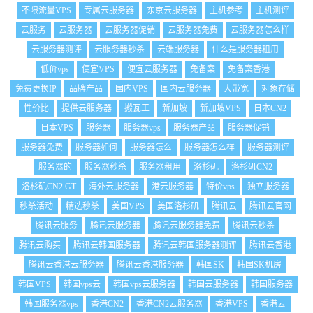
不限流量VPS
专属云服务器
东京云服务器
主机参考
主机测评
云服务
云服务器
云服务器促销
云服务器免费
云服务器怎么样
云服务器测评
云服务器秒杀
云端服务器
什么是服务器租用
低价vps
便宜VPS
便宜云服务器
免备案
免备案香港
免费更换IP
品牌产品
国内VPS
国内云服务器
大带宽
对象存储
性价比
提供云服务器
搬瓦工
新加坡
新加坡VPS
日本CN2
日本VPS
服务器
服务器vps
服务器产品
服务器促销
服务器免费
服务器如何
服务器怎么
服务器怎么样
服务器测评
服务器的
服务器秒杀
服务器租用
洛杉矶
洛杉矶CN2
洛杉矶CN2 GT
海外云服务器
港云服务器
特价vps
独立服务器
秒杀活动
精选秒杀
美国VPS
美国洛杉矶
腾讯云
腾讯云官网
腾讯云服务
腾讯云服务器
腾讯云服务器免费
腾讯云秒杀
腾讯云购买
腾讯云韩国服务器
腾讯云韩国服务器测评
腾讯云香港
腾讯云香港云服务器
腾讯云香港服务器
韩国SK
韩国SK机房
韩国VPS
韩国vps云
韩国vps云服务器
韩国云服务器
韩国服务器
韩国服务器vps
香港CN2
香港CN2云服务器
香港VPS
香港云