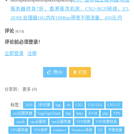
服务器终身7折，香港葵湾机房，CN2+BGP网络，E5-
2630L处理器16G内存10Mbps带宽不限流量，450元/月
评论
抢沙发
评论前必须登录！
立即登录
注册
赞(
0
)
打赏
分享到：
更多
(
0
)
标签：
2020
2折优惠
bgp
cle
CN2
CN2 GIA
CN2 GT
cn2云服务器
GigsGigsCloud
http
https
KVM
php
VPS
vps云
vps云服务
vps云服务器
VPS优惠
VPS优惠信息
VPS服务器
VPS测评
windows
Windows系统
ZJI
不限流量