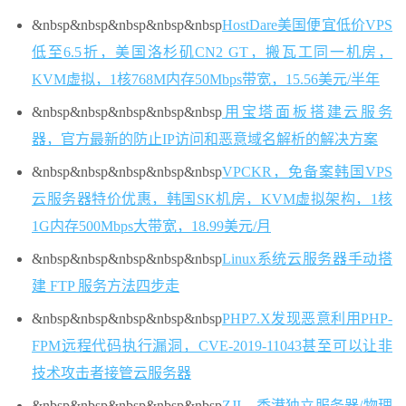
&nbsp&nbsp&nbsp
&nbsp&nbsp
HostDare美国便宜低价VPS
低至6.5折，美国洛杉矶CN2 GT，搬瓦工同一机房，
KVM虚拟，1核768M内存50Mbps带宽，15.56美元/半年
&nbsp&nbsp&nbsp
&nbsp&nbsp
用宝塔面板搭建云服务
器，官方最新的防止IP访问和恶意域名解析的解决方案
&nbsp&nbsp&nbsp
&nbsp&nbsp
VPCKR，免备案韩国VPS
云服务器特价优惠，韩国SK机房，KVM虚拟架构，1核
1G内存500Mbps大带宽，18.99美元/月
&nbsp&nbsp&nbsp
&nbsp&nbsp
Linux系统云服务器手动搭
建 FTP 服务方法四步走
&nbsp&nbsp&nbsp
&nbsp&nbsp
PHP7.X发现恶意利用PHP-
FPM远程代码执行漏洞，CVE-2019-11043甚至可以让非
技术攻击者接管云服务器
&nbsp&nbsp&nbsp
&nbsp&nbsp
ZJI，香港独立服务器/物理