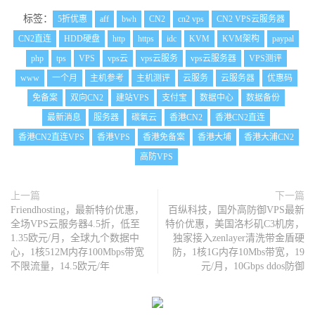
标签：
5折优惠
aff
bwh
CN2
cn2 vps
CN2 VPS云服务器
CN2直连
HDD硬盘
http
https
idc
KVM
KVM架构
paypal
php
tps
VPS
vps云
vps云服务
vps云服务器
VPS测评
www
一个月
主机参考
主机测评
云服务
云服务器
优惠码
免备案
双向CN2
建站VPS
支付宝
数据中心
数据备份
最新消息
服务器
碳氧云
香港CN2
香港CN2直连
香港CN2直连VPS
香港VPS
香港免备案
香港大埔
香港大浦CN2
高防VPS
上一篇
下一篇
Friendhosting，最新特价优惠，
百纵科技，国外高防御VPS最新
全场VPS云服务器4.5折，低至
特价优惠，美国洛杉矶C3机房，
1.35欧元/月，全球九个数据中
独家接入zenlayer清洗带金盾硬
心，1核512M内存100Mbps带宽
防，1核1G内存10Mbs带宽，19
不限流量，14.5欧元/年
元/月，10Gbps ddos防御