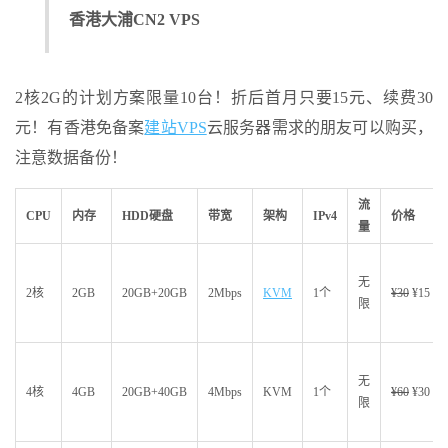
香港大浦CN2 VPS
2核2G的计划方案限量10台！折后首月只要15元、续费30
元！有香港免备案
建站VPS
云服务器需求的朋友可以购买，
注意数据备份！
流
CPU
内存
HDD硬盘
带宽
架构
IPv4
价格
量
无
2核
2GB
20GB+20GB
2Mbps
KVM
1个
¥30
¥15
限
无
4核
4GB
20GB+40GB
4Mbps
KVM
1个
¥60
¥30
限