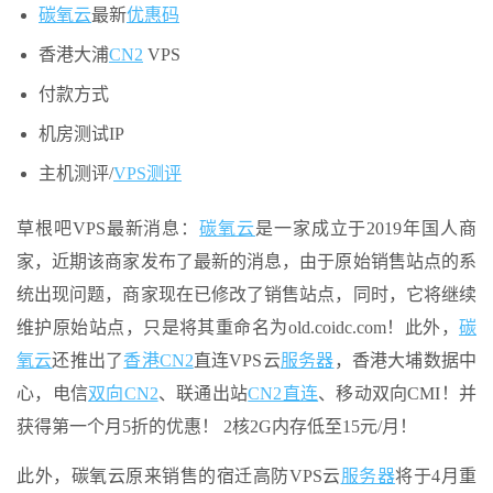
碳氧云
最新
优惠码
香港大浦
CN2
VPS
付款方式
机房测试IP
主机测评/
VPS测评
草根吧VPS最新消息：
碳氧云
是一家成立于2019年国人商
家，近期该商家发布了最新的消息，由于原始销售站点的系
统出现问题，商家现在已修改了销售站点，同时，它将继续
维护原始站点，只是将其重命名为old.coidc.com！此外，
碳
氧云
还推出了
香港CN2
直连VPS云
服务器
，香港大埔数据中
心，电信
双向CN2
、联通出站
CN2直连
、移动双向CMI！并
获得第一个月5折的优惠！ 2核2G内存低至15元/月！
此外，碳氧云原来销售的宿迁高防VPS云
服务器
将于4月重