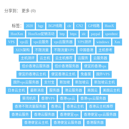
分享到：
更多
(
0
)
标签：
2020
bgp
BGP线路
cle
CN2
GP线路
HostX
HostXen
HostXen促销活动
http
https
idc
paypal
speedtest
VPS
vps云
vps云服务
vps云服务器
VPS测评
windows
Xen
XEN架构
不限流量
不限流量VPS
中国香港
主机参考
主机测评
云主机
云主机推荐
云服务
云服务器
低价香港云服务器
低价香港服务器
便宜的香港vps
便宜的香港云主机
便宜香港云主机
免备案
国外VPS
国外vps云服务器
支付宝
新加坡
新加坡云
新加坡云主机
日本云主机
最新消息
服务器
港云服务器
美国云
美国云主机
葵湾机房
香港VPS
香港vps云
香港vps云服务器
香港不限流量服务器
香港云
香港云主机
香港云主机推荐
香港云服务
香港云服务器
香港便宜vps
香港便宜vps云服务器
香港便宜云主机
香港便宜云服务器
香港服务器