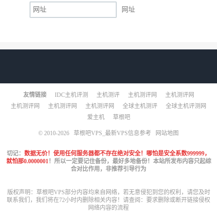
网址
友情链接
IDC主机评测
主机测评
主机测评网
主机测评网
主机测评网
主机测评网
主机测评网
全球主机测评
全球主机评测网
爱主机
草根吧
© 2010-2026
草根吧VPS_最新VPS信息参考
网站地图
切记：
数据无价！使用任何服务器都不存在绝对安全！哪怕是安全系数999999，
就怕那0.0000001
！所以一定要记住备份，最好多地备份！本站所发布内容只起综
合对比作用，非推荐引导行为
版权声明：草根吧VPS部分内容均来自网络，若无意侵犯到您的权利，请您及时
联系我们，我们将在72小时内删除相关内容！请查阅：
要求删除或断开链接侵权
网络内容的流程