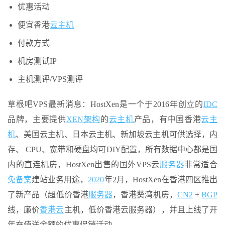
优惠活动
便宜香港
云主机
付款方式
机房测试IP
主机测评/VPS测评
草根吧VPS最新消息：HostXen是一个于2016年创立的
IDC
品牌，主要提供
XEN架构
的
云主机
产品，有中国香港
云主
机
、美国云主机、日本云主机、新加坡云主机可供选择，内
存、 CPU、宽带和硬盘均可DIY配置，所有数据中心都是国
内的直连机房，HostXen出售的国外VPS云
服务器
非常适合
免备案
建站业务用途，
2020
年2月，HostXen在香港四区推出
了新产品（超低价香港
服务器
，香港葵湾机房，
CN2
+
BGP
线，廉价
香港云
主机，低价香港云服务器），并且上线了开
年充值送余额的优惠促销活动