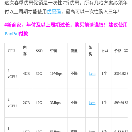
这次春季优惠促销是一次性7折优惠，所有几哈方案必须年
付以上周期才能使用
优惠码
，最高可以一次性购入三年！
#
新商家，年付及以上周期过长，购买前请谨慎！建议使用
PayPal
付款
内
架
CPU
SSD
带宽
流量
ipv4
价格（年）
存
构
4
4GB
30G
10Mbps
不限
kvm
1个
$304.92
$21
vCPU
2
2GB
10G
3Mbps
不限
kvm
1个
$99.60
$69.
vCPU
1