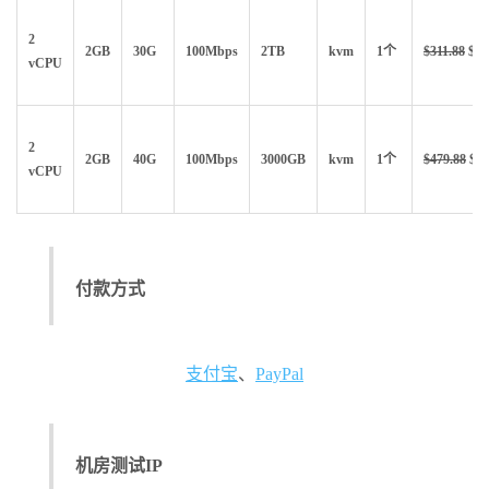
2
2GB
30G
100Mbps
2TB
kvm
1个
$311.88
$21
vCPU
2
2GB
40G
100Mbps
3000GB
kvm
1个
$479.88
$33
vCPU
付款方式
支付宝
、
PayPal
机房测试IP