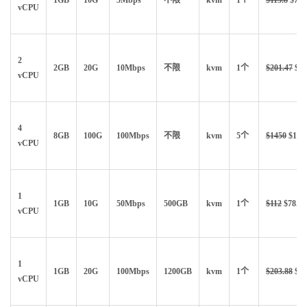
1GB
10G
5Mbps
不限
kvm
1个
$113.8
$79.
vCPU
2
2GB
20G
10Mbps
不限
kvm
1个
$201.47
$14
vCPU
4
8GB
100G
100Mbps
不限
kvm
5个
$1450
$101
vCPU
1
1GB
10G
50Mbps
500GB
kvm
1个
$112
$78.4
vCPU
1
1GB
20G
100Mbps
1200GB
kvm
1个
$203.88
$14
vCPU