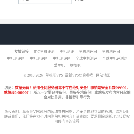
友情链接
IDC主机评测
主机测评
主机测评网
主机测评网
主机测评网
主机测评网
主机测评网
全球主机测评
全球主机评测网
爱主机
草根吧
© 2010-2026
草根吧VPS_最新VPS信息参考
网站地图
切记：
数据无价！使用任何服务器都不存在绝对安全！哪怕是安全系数999999，
就怕那0.0000001
！所以一定要记住备份，最好多地备份！本站所发布内容只起综
合对比作用，非推荐引导行为
版权声明：草根吧VPS部分内容均来自网络，若无意侵犯到您的权利，请您及时
联系我们，我们将在72小时内删除相关内容！请查阅：
要求删除或断开链接侵权
网络内容的流程