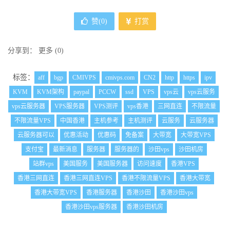
赞(
0
)
打赏
分享到：
更多
(
0
)
标签：
aff
bgp
CMIVPS
cmivps.com
CN2
http
https
ipv
KVM
KVM架构
paypal
PCCW
ssd
VPS
vps云
vps云服务
vps云服务器
VPS服务器
VPS测评
vps香港
三网直连
不限流量
不限流量VPS
中国香港
主机参考
主机测评
云服务
云服务器
云服务器可以
优惠活动
优惠码
免备案
大带宽
大带宽VPS
支付宝
最新消息
服务器
服务器的
沙田vps
沙田机房
站群vps
美国服务
美国服务器
访问速度
香港VPS
香港三网直连
香港三网直连VPS
香港不限流量VPS
香港大带宽
香港大带宽VPS
香港服务器
香港沙田
香港沙田vps
香港沙田vps服务器
香港沙田机房