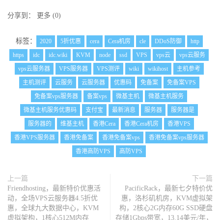
分享到：
更多
(
0
)
标签：
2020
5折优惠
cera
Cera机房
cle
DDoS防御
http
https
idc
idc.wiki
KVM
node
ssd
VPS
vps云
vps云服务
vps云服务器
VPS服务器
VPS测评
wiki
wikihost
主机参考
主机测评
云服务
云服务器
优惠码
免备案
免备案VPS
免备案vps服务器
备案vps
微基主机
微基主机服务
微基主机服务优惠码
支付宝
最新消息
服务器
服务器是
服务器的
维基主机
香港Cera
香港Cera机房
香港VPS
香港VPS服务器
香港免备案
香港免备案vps
香港免备案vps服务器
香港高防VPS
高防VPS
上一篇
下一篇
Friendhosting，最新特价优惠活
PacificRack，最新七夕特价优
动，全场VPS云服务器4.5折优
惠，洛杉矶机房，KVM虚拟架
惠，全球九大数据中心，KVM
构，2核心2G内存60G SSD硬盘
虚拟架构，1核心512M内存
存储1Gbps带宽，13.14美元/年，