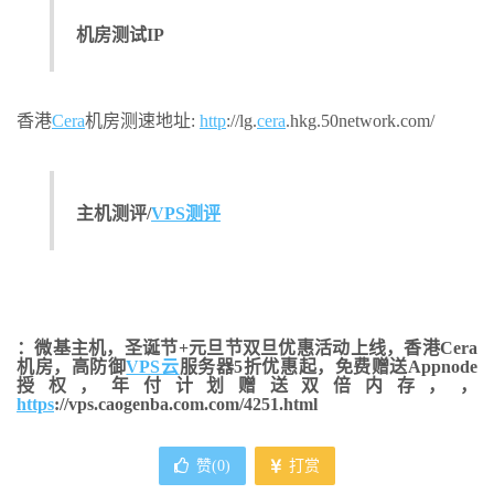
机房测试IP
香港
Cera
机房测速地址:
http
://lg.
cera
.hkg.50network.com/
主机测评/
VPS测评
：微基主机，圣诞节+元旦节双旦优惠活动上线，香港Cera
机房，高防御
VPS云
服务器5折优惠起，免费赠送Appnode
授权，年付计划赠送双倍内存，，
https
://vps.caogenba.com.com/4251.html
赞(
0
)
打赏