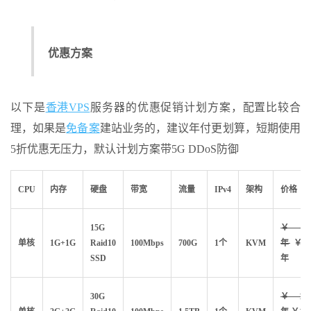
优惠方案
以下是
香港VPS
服务器的优惠促销计划方案，配置比较合
理，如果是
免备案
建站业务的，建议年付更划算，短期使用
5折优惠无压力，默认计划方案带5G DDoS防御
CPU
内存
硬盘
带宽
流量
IPv4
架构
价格
15G
￥700
单核
1G+1G
Raid10
100Mbps
700G
1个
KVM
年
￥56
SSD
年
30G
￥130