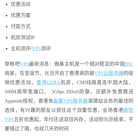
优惠活动
优惠方案
付款方式
机房测试IP
主机测评/
VPS
测评
草根吧
VPS
最新消息：微基主机是一个相对稳定的中国
IDC
商家，在圣诞节、元旦开启了香港高防御
VPS云
服务器
的促
销优惠活动，
香港CERA
机房，CMI线路直连中国大陆，
100M高带宽端口、 5Gbps DDoS防御，还额外免费赠送
Appnode授权，香港免
备案VPS
服务器
是建站业务的最佳的
选择，有兴趣的朋友以抓住这个双重优惠，全场香港
高防
VPS
五折优惠起，年付还送双倍内存，活动到元旦结束，不
要错过了哦，也就几天的时间