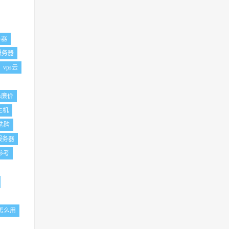
务器
w服务器
vps云
ps廉价
主机
s选购
服务器
参考
怎么用