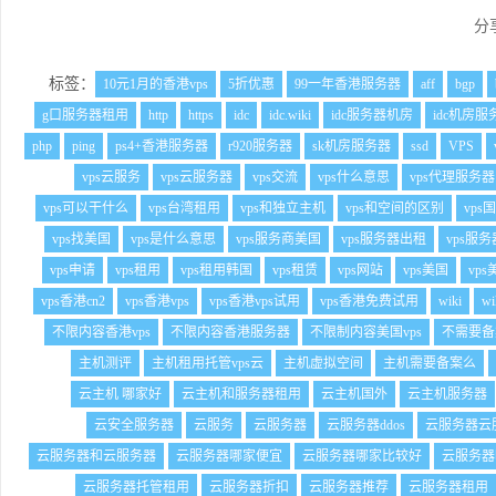
分
标签：
10元1月的香港vps
5折优惠
99一年香港服务器
aff
bgp
g口服务器租用
http
https
idc
idc.wiki
idc服务器机房
idc机房服
php
ping
ps4+香港服务器
r920服务器
sk机房服务器
ssd
VPS
vps云服务
vps云服务器
vps交流
vps什么意思
vps代理服务器
vps可以干什么
vps台湾租用
vps和独立主机
vps和空间的区别
vps
vps找美国
vps是什么意思
vps服务商美国
vps服务器出租
vps服
vps申请
vps租用
vps租用韩国
vps租赁
vps网站
vps美国
vp
vps香港cn2
vps香港vps
vps香港vps试用
vps香港免费试用
wiki
wi
不限内容香港vps
不限内容香港服务器
不限制内容美国vps
不需要备
主机测评
主机租用托管vps云
主机虚拟空间
主机需要备案么
云主机 哪家好
云主机和服务器租用
云主机国外
云主机服务器
云安全服务器
云服务
云服务器
云服务器ddos
云服务器云
云服务器和云服务器
云服务器哪家便宜
云服务器哪家比较好
云服务器
云服务器托管租用
云服务器折扣
云服务器推荐
云服务器租用