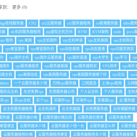
享到：
更多
(
0
)
bgp双线服务器
CN2
cn2云服务器
cn2服务器租用
cn香港服务器
ddos服
务器
idc机房服务器租用
jsp虚拟主机空间
KVM
KVM架构
node
pcc
vps 租用
vps 美国
vps主机国外
vps主机申请
vps主机美国
vps主机购买
vps便宜国外
vps便宜国外的
vps动态美国
vps动态香港
vps印度尼西亚
国外
vps国外主机
vps国外云服务器
vps国外高速
vps大学生
vps学习
v
务器国外
vps服务器租赁
vps服务器美国
vps服务器购买
VPS测评
vps海外
s美国主机
vps美国动态
vps美国服务器
vps美国服务器哪个好
vps论坛
vp
kihost
一个云服务器多少钱
万网vps服务器
三网直连
上海vps租用
上网
案的云主机
东京免费vps
东莞服务器公司
个人云主机
个人服务器
主机
买vps
买vps主机
买个vps
买国外vps
买海外vps
买美国vps
云 服务器
云主机服务器租用
云主机海外
云主机美国
云免费服务器
云存储服务器
服务器
云服务器价格
云服务器价格比较
云服务器优惠券
云服务器免费
哪里便宜
云服务器多少钱
云服务器多少钱一台
云服务器怎么样
云服务器
云服务器租用价格
云服务器租用便宜
云服务器租用多少钱
云服务器美国