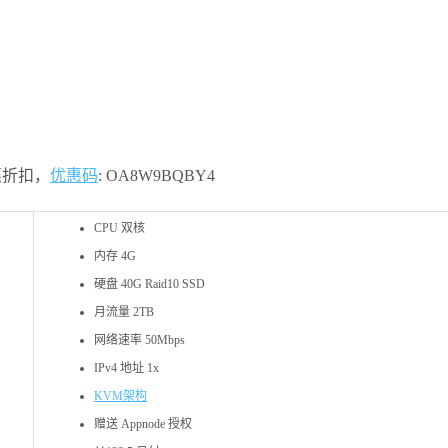
惠折扣，
优惠码
: OA8W9BQBY4
CPU 双核
内存 4G
硬盘 40G Raid10 SSD
月流量 2TB
网络速率 50Mbps
IPv4 地址 1x
KVM架构
赠送 Appnode 授权