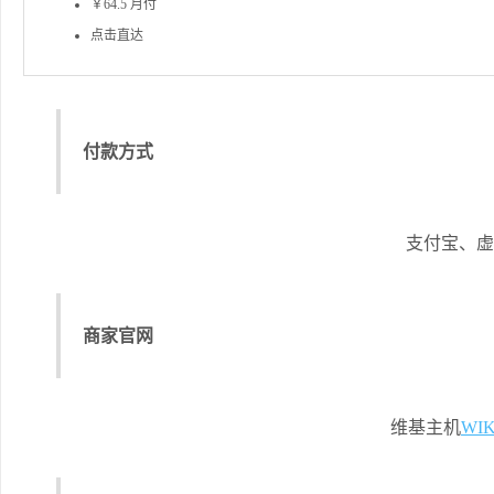
￥64.5
月付
点击直达
付款方式
支付宝、虚
商家官网
维基主机
WIK