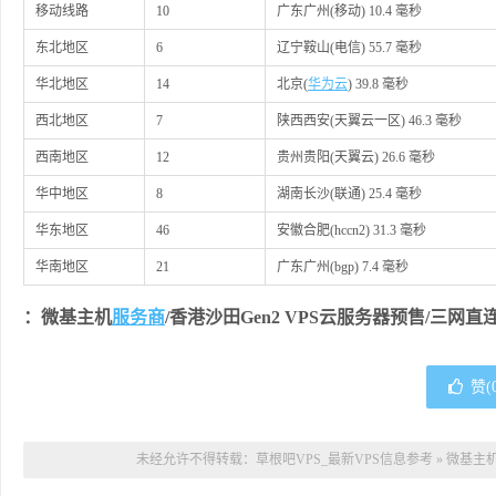
移动线路
10
广东广州(移动) 10.4 毫秒
东北地区
6
辽宁鞍山(电信) 55.7 毫秒
华北地区
14
北京(
华为云
) 39.8 毫秒
西北地区
7
陕西西安(天翼云一区) 46.3 毫秒
西南地区
12
贵州贵阳(天翼云) 26.6 毫秒
华中地区
8
湖南长沙(联通) 25.4 毫秒
华东地区
46
安徽合肥(hccn2) 31.3 毫秒
华南地区
21
广东广州(bgp) 7.4 毫秒
：微基主机
服务商
/香港沙田Gen2 VPS云服务器预售/三网直
赞(
未经允许不得转载：
草根吧VPS_最新VPS信息参考
»
微基主机