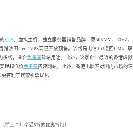
的
VPS
、虚拟主机、独立服务器销售品牌，原50KVM、50VZ
田Gen2 VPS现已开放预售。该线是电信163返回CMI、
内多线，适合
免备案
建站用途。此外，这家企业最近的香港虚拟
以实现超低价
免备案
搭建网站，此外，香港电脑室对国内市场的速
区更有利于搜索引擎优化
BY4（前三个月享受5折的优惠折扣）