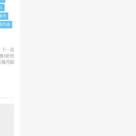
s云
盘鸡
服务器
下一篇
终身8折优
0元每月起