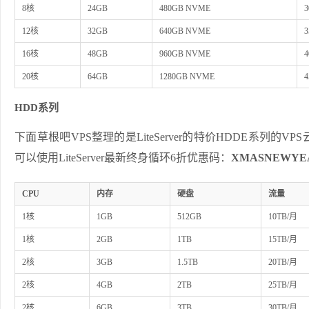
8核
24GB
480GB NVME
3
12核
32GB
640GB NVME
3
16核
48GB
960GB NVME
4
20核
64GB
1280GB NVME
4
HDD系列
下面草根吧VPS整理的是LiteServer的特价HDDE系列
可以使用LiteServer最新终身循环6折优惠码：
XMASNEWYEA
CPU
内存
硬盘
流量
1核
1GB
512GB
10TB/月
1核
2GB
1TB
15TB/月
2核
3GB
1.5TB
20TB/月
2核
4GB
2TB
25TB/月
2核
6GB
3TB
30TB/月