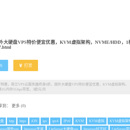
大硬盘VPS特价便宜优惠，KVM虚拟架构，NVME/HDD，1
7.html
0
)
打赏
r，圣诞节特惠，荷兰VPS云服务器终身6折，国外大硬盘VPS特价便宜优惠，KVM虚拟架构，
核1G内存1Gbps带宽，3欧元/月
享到：
更多
(
0
)
硬盘
http
https
iON
ipv
ipv4
IPv6
KVM
KVM虚拟
KVM虚拟架
eserver国外vps
liteserver圣诞
LiteServer大硬盘vps
liteserver好不好
LiteServer