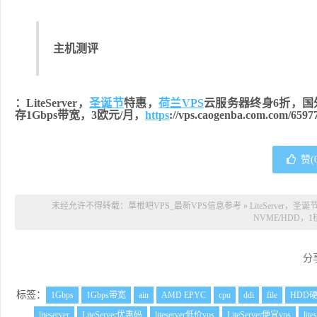
主机测评
：LiteServer，
圣诞节
特惠，
荷兰VPS
云服务器终身6折，国外
存1Gbps带宽，3欧元/月，
https
://vps.caogenba.com.com/6597
赞(
未经允许不得转载：
草根吧VPS_最新VPS信息参考
»
LiteServe
NVME/HDD，1
分
标签：
1Gbps
1Gbps带宽
ain
AMD EPYC
cpu
ddi
file
HDD
liteserver
LiteServer优惠码
liteserver低价vps
LiteServer便宜vps
lit