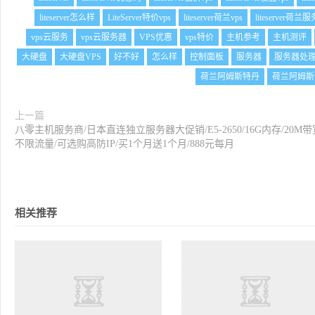
liteserver怎么样
LiteServer特价vps
liteserver荷兰vps
liteserver荷兰
vps云服务
vps云服务器
VPS优惠
vps特价
主机参考
主机测评
大硬盘
大硬盘VPS
好不好
怎么样
控制面板
服务器
服务器处
荷兰阿姆斯特丹
荷兰阿姆斯
上一篇
八零主机服务商/日本直连独立服务器大促销/E5-2650/16G内存/20M带
不限流量/可选购高防IP/买1个月送1个月/888元每月
相关推荐