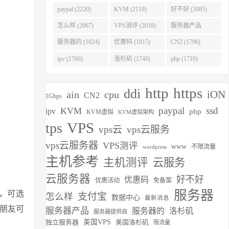
(2275)
paypal (2220)
KVM (2119)
好不好 (2085)
怎么样 (2067)
VPS测评 (2018)
服务器产品
(1938)
服务器的 (1824)
优惠码 (1815)
CN2 (1796)
ipv (1766)
洛杉矶 (1748)
php (1710)
http
https
ddi
iON
ain
cpu
CN2
1Gbps
paypal
ssd
KVM
ipv
php
KVM虚拟
KVM虚拟架构
VPS
tps
vps云
vps云服务
vps云服务器
VPS测评
www
不限流量
wordpress
主机参考
主机测评
云服务
云服务器
好不好
优惠码
优惠活动
免备案
服务器
，可选
支付宝
怎么样
数据中心
最新消息
朋友可
服务器产品
服务器的
洛杉矶
服务器提供商
独立服务器
美国VPS
美国洛杉矶
限流量