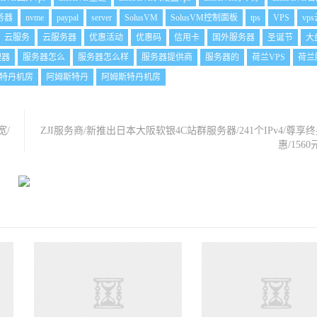
服务器
nvme
paypal
server
SolusVM
SolusVM控制面板
tps
VPS
vp
云服务
云服务器
优惠活动
优惠码
信用卡
国外服务器
圣诞节
大
理器
服务器怎么
服务器怎么样
服务器提供商
服务器的
荷兰VPS
荷兰
特丹机房
阿姆斯特丹
阿姆斯特丹机房
宽/
ZJI服务商/新推出日本大阪软银4C站群服务器/241个IPv4/尊享
惠/156