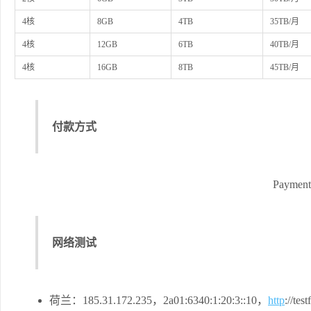
4核
8GB
4TB
35TB/月
4核
12GB
6TB
40TB/月
4核
16GB
8TB
45TB/月
付款方式
Paymen
网络测试
荷兰：185.31.172.235，2a01:6340:1:20:3::10，
http
://tes