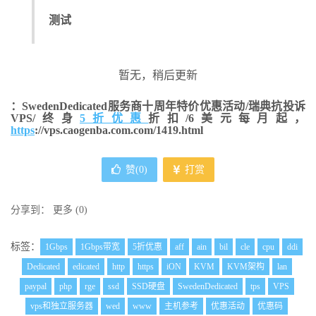
测试
暂无，稍后更新
：SwedenDedicated服务商十周年特价优惠活动/瑞典抗投诉
VPS/终身
5折优惠
折扣/6美元每月起，
https
://vps.caogenba.com.com/1419.html
赞(
0
)
打赏
分享到：
更多
(
0
)
标签：
1Gbps
1Gbps带宽
5折优惠
aff
ain
bil
cle
cpu
ddi
Dedicated
edicated
http
https
iON
KVM
KVM架构
lan
paypal
php
rge
ssd
SSD硬盘
SwedenDedicated
tps
VPS
vps和独立服务器
wed
www
主机参考
优惠活动
优惠码