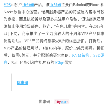
VPS
和独立
服务器
产品。该
服务器
主要由Bahnhof的Pionen和
Nacka数据中心运营。瑞典服务器产品的特点是内容限制较
为宽松，而且抗投诉以及更多关注用户隐私，但该商家还明
确禁止使用垃圾邮件，欺诈，“有色儿童”等内容。在2019年
4月下旬，商家推出了一个力度较大的十周年VPS产品优惠
促销活动。 VPS产品将终身享受8折的优惠折扣。打折后，
VPS产品价格还可以，1核1G内存，原价12美元每月。折扣
后，仅需6美元，并分配斯德哥尔摩IP，
KVM架构
，
SSD硬
盘
，Raid 10阵列和主机独有的
1Gbps
带宽
优惠码
优惠码：
10y
ea
r
s