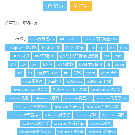
赞(
0
)
打赏
分享到：
更多
(
0
)
标签：
100m大带宽vps
10Gbps VPS
10Gbps不限流量VPS
10Gbps大带宽VPS
10Gbps带宽
10G带宽vps
ain
cpu
ddi
ddos
DDoS防御
gia大带宽vps
gia线路大带宽vps服务器
http
https
iON
ipv
ipv4
KVM
KVM虚拟
KVM虚拟架构
lit
server
ssd
tps
ugg抗投诉vps
uin
VPS
vps云
vps云服务
vps云服务器
Xen虚拟
ZetServers
ZetServers 评测
zetserversvps云服务器
ZetServers不限月流量
zetservers云服务器
zetservers优惠
zetservers优惠码
zetservers便宜vps
zetservers免备案vps
zetservers内容宽松vps
zetservers国外vps
zetservers国外服务器
zetservers大带宽vps
zetservers好不好
zetservers好吗
ZetServers官网
ZetServers怎么样
zetservers抗投诉vps
zetservers折扣
zetservers无视版权vps
zetservers服务器
zetservers欧洲vps