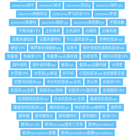
zetservers测评
zetservers测试
zetservers测试ip
zetservers海外vps
zetservers网络测试
ZetServers罗马尼亚VPS
zetservers评测
zetservers靠谱吗
zetservers高防vps
zetservers高防御vps
不限流量
不限流量VPS
主机参考
主机测评
云服务
云服务器
云服务器低价
云服务器特价
什么是抗投诉vps
仿牌抗投诉vps
便宜VPS
俄罗斯无视版权vps
信用卡
做外贸如何选择抗投诉vps
免备案
免备案VPS
免备案vps云服务器
加密货币
国内大带宽VPS
国外高防
国外高防御vps
备案vps
备案vps云服务器
大带宽
大带宽VPS
大带宽vps便宜
好不好
小型抗投诉vps主机哪家正规
巴拿马抗投诉vps
平价的抗投诉vps主机
怎么样
抗投诉VPS
抗投诉vps主机
抗投诉vps回收
抗投诉VPS服务器
无视版权VPS
无视版权抗投诉vps
日本抗投诉vps主机
最便宜抗投诉vps
最便宜的抗投诉vps
最抗投诉vps
有抗投诉vps推荐吗
服务商
服务器
服务器低价
服务器特价
服务器的
欧洲VPS
欧洲vps cn2
欧洲vps ping值多少正常
欧洲vpswindows
欧洲vpswindows直播
欧洲vpswindows直播vpswindows