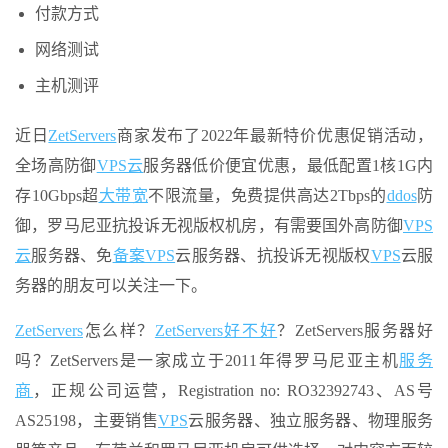
付款方式
网络测试
主机测评
近日
ZetServers
商家发布了2022年最新特价优惠促销活动，
全场高防御
VPS云
服务器低价便宜优惠，最低配置1核1G内
存10Gbps超
大带宽
不限流量，免费提供高达2Tbps的
ddos
防
御，罗马尼亚抗投诉无视版权机房，有需要国外高防御
VPS
云
服务器、免
备案VPS
云服务器、抗投诉无视版权
VPS
云服
务器的朋友可以关注一下。
ZetServers
怎么样？
ZetServers
好不好
？ZetServers服务器好
吗？ZetServers是一家成立于2011年得罗马尼亚主机
服务
商
，正规公司运营，Registration no: RO32392743、AS号
AS25198，主要销售
VPS
云服务器、独立服务器、物理服务