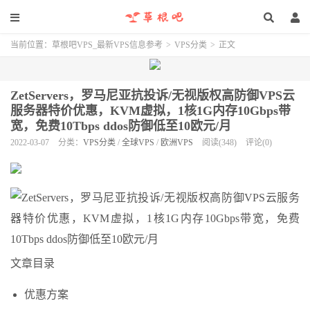
当前位置：
草根吧VPS_最新VPS信息参考
>
VPS分类
>
正文
ZetServers，罗马尼亚抗投诉/无视版权高防御VPS云
服务器特价优惠，KVM虚拟，1核1G内存10Gbps带
宽，免费10Tbps ddos防御低至10欧元/月
2022-03-07
分类：
VPS分类
/
全球VPS
/
欧洲VPS
阅读(348)
评论(0)
文章目录
优惠方案