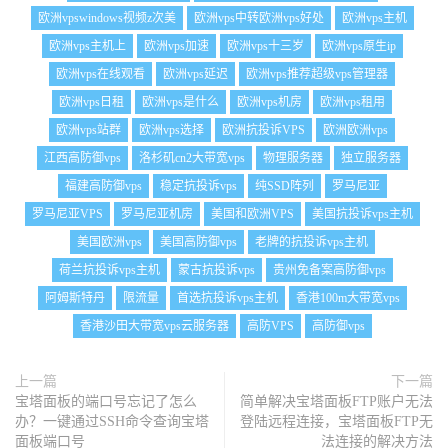
欧洲vpswindows视频z次美
欧洲vps中转欧洲vps好处
欧洲vps主机
欧洲vps主机上
欧洲vps加速
欧洲vps十三岁
欧洲vps原生ip
欧洲vps在线观看
欧洲vps延迟
欧洲vps推荐超级vps管理器
欧洲vps日租
欧洲vps是什么
欧洲vps机房
欧洲vps租用
欧洲vps站群
欧洲vps选择
欧洲抗投诉VPS
欧洲欧洲vps
江西高防御vps
洛杉矶cn2大带宽vps
物理服务器
独立服务器
福建高防御vps
稳定抗投诉vps
纯SSD阵列
罗马尼亚
罗马尼亚VPS
罗马尼亚机房
美国和欧洲VPS
美国抗投诉vps主机
美国欧洲vps
美国高防御vps
老牌的抗投诉vps主机
荷兰抗投诉vps主机
蒙古抗投诉vps
贵州免备案高防御vps
阿姆斯特丹
限流量
首选抗投诉vps主机
香港100m大带宽vps
香港沙田大带宽vps云服务器
高防VPS
高防御vps
上一篇
下一篇
宝塔面板的端口号忘记了怎么
简单解决宝塔面板FTP账户无法
办？一键通过SSH命令查询宝塔
登陆远程连接，宝塔面板FTP无
面板端口号
法连接的解决方法