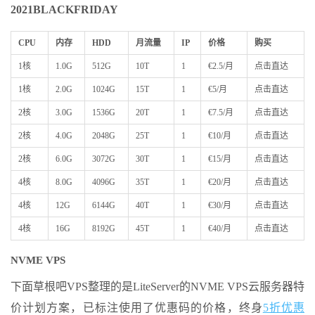
2021BLACKFRIDAY
CPU
内存
HDD
月流量
IP
价格
购买
1核
1.0G
512G
10T
1
€2.5/月
点击直达
1核
2.0G
1024G
15T
1
€5/月
点击直达
2核
3.0G
1536G
20T
1
€7.5/月
点击直达
2核
4.0G
2048G
25T
1
€10/月
点击直达
2核
6.0G
3072G
30T
1
€15/月
点击直达
4核
8.0G
4096G
35T
1
€20/月
点击直达
4核
12G
6144G
40T
1
€30/月
点击直达
4核
16G
8192G
45T
1
€40/月
点击直达
NVME VPS
下面草根吧VPS整理的是LiteServer的NVME VPS云服务器特
价计划方案，已标注使用了优惠码的价格，终身
5折优惠