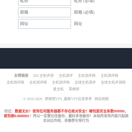
昵称 (必填)
邮箱 (必填)
网址
友情链接
IDC主机评测
主机测评
主机测评网
主机测评网
主机测评网
主机测评网
主机测评网
全球主机测评
全球主机评测网
爱主机
草根吧
© 2010-2026
草根吧VPS_最新VPS信息参考
网站地图
切记：
数据无价！使用任何服务器都不存在绝对安全！哪怕是安全系数999999，
就怕那0.0000001
！所以一定要记住备份，最好多地备份！本站所发布内容只起综
合对比作用，非推荐引导行为