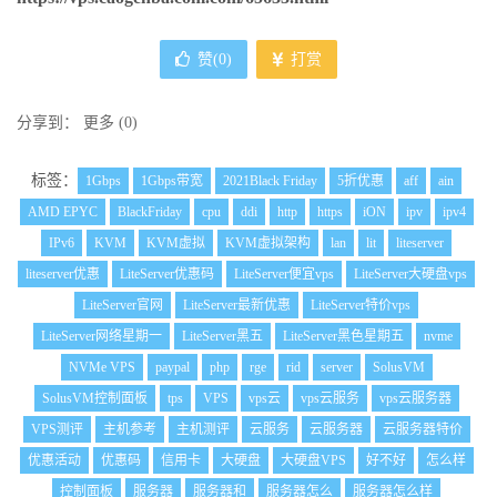
赞(
0
)
打赏
分享到：
更多
(
0
)
标签：
1Gbps
1Gbps带宽
2021Black Friday
5折优惠
aff
ain
AMD EPYC
BlackFriday
cpu
ddi
http
https
iON
ipv
ipv4
IPv6
KVM
KVM虚拟
KVM虚拟架构
lan
lit
liteserver
liteserver优惠
LiteServer优惠码
LiteServer便宜vps
LiteServer大硬盘vps
LiteServer官网
LiteServer最新优惠
LiteServer特价vps
LiteServer网络星期一
LiteServer黑五
LiteServer黑色星期五
nvme
NVMe VPS
paypal
php
rge
rid
server
SolusVM
SolusVM控制面板
tps
VPS
vps云
vps云服务
vps云服务器
VPS测评
主机参考
主机测评
云服务
云服务器
云服务器特价
优惠活动
优惠码
信用卡
大硬盘
大硬盘VPS
好不好
怎么样
控制面板
服务器
服务器和
服务器怎么
服务器怎么样