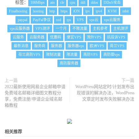
标签：
100Mbps
ain
cle
cpu
ddi
ddos
DDoS攻击
Finalhosting
hosting
http
https
iON
ipv
ipv4
KVM
mbit
paypal
PayPal争议
ssd
tps
VPS
vps云
vps云服务
vps云服务器
VPS测评
一个月
不限流量
主机参考
主机测评
云服务
云服务器
优惠码
便宜VPS
国外VPS
抗投诉VPS
最新消息
服务商
服务器
服务器vps
欧洲VPS
荷兰VPS
荷兰高防VPS
限制流量
限流量
高防VPS
高防御vps
高防服务器
上一篇
下一篇
2022最新使用网易企业邮箱申请
WordPress网站定时/计划发布出
免费域名邮箱详细图文教程分
现错误的解决办法，WordPress
享，免费注册/申请企业域名邮
文章定时发布失败解决办法
箱教程
相关推荐