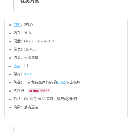
优惠方案
CPU
：2核心
内存：2GB
硬盘：60GB SSD RAID10
带宽：100Mbit
流量：无限流量
IPv4
：1个
架构：
KVM
防御：可选免费高达4Tb/s的
DDoS
攻击保护
优惠码：
ALMOSTFREE
价格：
€8.00/月
€0.50/首月、续费6欧元/月
购买：点击直达