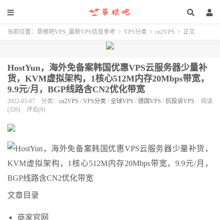
当前位置：
草根吧VPS_最新VPS信息参考
>
VPS分类
>
cn2VPS
>
正文
HostYun，海外免备案韩国优惠VPS云服务器少量补
货，KVM虚拟架构，1核心512M内存20Mbps带宽，
9.9元/月，BGP线路含CN2优化带宽
2022-03-07
分类：
cn2VPS
/
VPS分类
/
全球VPS
/
德国VPS
/
抗投诉VPS
阅读
(326)
评论(0)
文章目录
商家官网