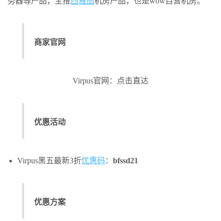
务器等产品，主推
西雅图
机房产品，也是wow自营机房。
商家官网
Virpus官网：点击直达
优惠活动
Virpus黑五最新3折
优惠码
：
bfssd21
优惠方案