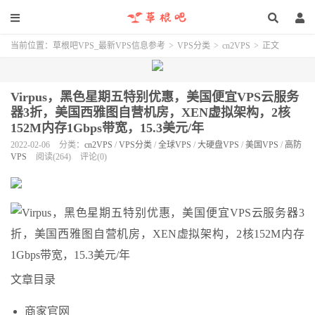
当前位置：
草根吧VPS_最新VPS信息参考
>
VPS分类
>
cn2VPS
>
正文
Virpus，黑色星期五特别优惠，美国便宜VPS云服务
器3折，美国西雅图自营机房，XEN虚拟架构，2核
152M内存1Gbps带宽，15.3美元/年
2022-02-06
分类：
cn2VPS
/
VPS分类
/
全球VPS
/
大硬盘VPS
/
美国VPS
/
高防
VPS
阅读(264)
评论(0)
文章目录
商家官网