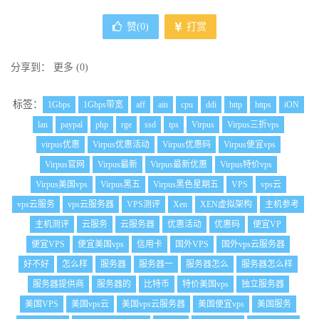
赞(
0
)
打赏
分享到：
更多
(
0
)
标签：
1Gbps
1Gbps带宽
aff
ain
cpu
ddi
http
https
iON
lan
paypal
php
rge
ssd
tps
Virpus
Virpus三折vps
virpus优惠
Virpus优惠活动
Virpus优惠码
Virpus便宜vps
Virpus官网
Virpus最新
Virpus最新优惠
Virpus特价vps
Virpus美国vps
Virpus黑五
Virpus黑色星期五
VPS
vps云
vps云服务
vps云服务器
VPS测评
Xen
XEN虚拟架构
主机参考
主机测评
云服务
云服务器
优惠活动
优惠码
便宜VP
便宜VPS
便宜美国vps
信用卡
国外VPS
国外vps云服务器
好不好
怎么样
服务器
服务器一
服务器怎么
服务器怎么样
服务器提供商
服务器的
比特币
特价美国vps
独立服务器
美国VPS
美国vps云
美国vps云服务器
美国便宜vps
美国服务