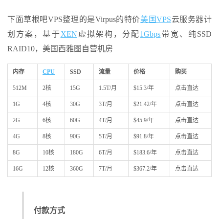
下面草根吧VPS整理的是Virpus的特价
美国VPS
云服务器计
划方案，基于
XEN
虚拟架构，分配
1Gbps
带宽、纯SSD
RAID10，美国西雅图自营机房
内存
CPU
SSD
流量
价格
购买
512M
2核
15G
1.5T/月
$15.3/年
点击直达
1G
4核
30G
3T/月
$21.42/年
点击直达
2G
6核
60G
4T/月
$45.9/年
点击直达
4G
8核
90G
5T/月
$91.8/年
点击直达
8G
10核
180G
6T/月
$183.6/年
点击直达
16G
12核
360G
7T/月
$367.2/年
点击直达
付款方式