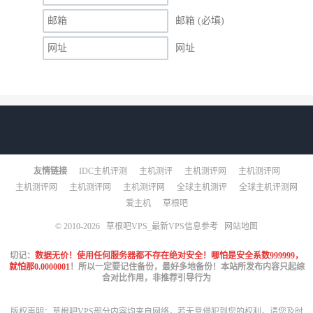
邮箱 (必填)
网址
友情链接
IDC主机评测
主机测评
主机测评网
主机测评网
主机测评网
主机测评网
主机测评网
全球主机测评
全球主机评测网
爱主机
草根吧
© 2010-2026
草根吧VPS_最新VPS信息参考
网站地图
切记：
数据无价！使用任何服务器都不存在绝对安全！哪怕是安全系数999999，
就怕那0.0000001
！所以一定要记住备份，最好多地备份！本站所发布内容只起综
合对比作用，非推荐引导行为
版权声明：草根吧VPS部分内容均来自网络，若无意侵犯到您的权利，请您及时