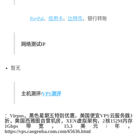
PayPal
、
信用卡
、
比特币
、银行转账
网络测试IP
暂无
主机测评/
VPS测评
：Virpus，黑色星期五特别优惠，美国便宜VPS云服务器3
折，美国西雅图自营机房，XEN虚拟架构，2核152M内存
1Gbps带宽，15.3美元/年，
https://vps.caogenba.com.com/65636.html