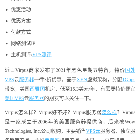
优惠活动
优惠方案
付款方式
网络测试IP
主机测评/
VPS测评
近日Virpus商家发布了2021年黑色星期五特备，特价
国外
VPS
云
服务器
一律3折优惠，基于
XEN
虚拟架构，分配
1Gbps
带宽，美国
西雅图
机房，低至15.3美元/年，有需要特价便宜
美国VPS
云
服务器
的朋友可以关注一下。
Virpus怎么样？Virpus好不好？Virpus服务器
怎么样
？Virpus
是一家成立于2006年的美国服务器提供商，后来被Wow
Technologies, Inc.公司收购，主要销售
VPS云
服务器、独立服