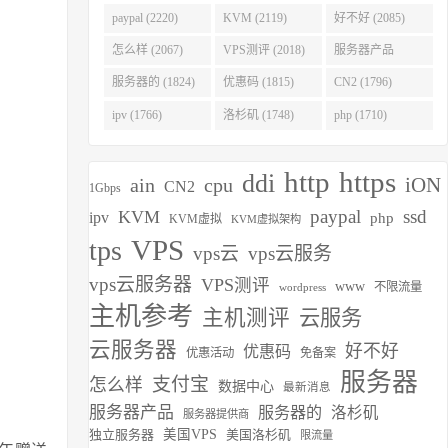
(2275)
paypal (2220)
KVM (2119)
好不好 (2085)
怎么样 (2067)
VPS测评 (2018)
服务器产品
(1938)
服务器的 (1824)
优惠码 (1815)
CN2 (1796)
ipv (1766)
洛杉矶 (1748)
php (1710)
http
https
ddi
iON
ain
cpu
CN2
1Gbps
paypal
ssd
KVM
ipv
php
KVM虚拟
KVM虚拟架构
VPS
tps
vps云
vps云服务
vps云服务器
VPS测评
www
不限流量
wordpress
主机参考
主机测评
云服务
云服务器
好不好
优惠码
优惠活动
免备案
服务器
支付宝
怎么样
数据中心
最新消息
服务器产品
服务器的
洛杉矶
服务器提供商
独立服务器
美国VPS
美国洛杉矶
限流量