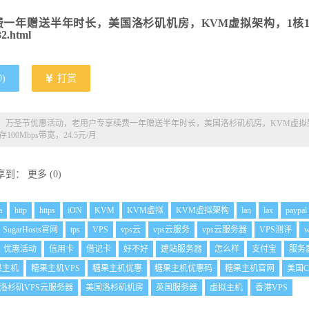
享续费一年赠送半年时长，美国洛杉矶机房，KVM虚拟架构，1核
2.html
0
)
打赏
糖果主机，万圣节优惠活动，老用户专享续费一年赠送半年时长，美国洛杉矶机房，KVM虚拟
100Mbps带宽，24.5元/月
享到：
更多
(
0
)
a
http
https
iON
KVM
KVM虚拟
KVM虚拟架构
lan
lax
paypal
SugarHosts官网
tps
VPS
vps云
vps云服务
vps云服务器
VPS测评
优惠活动
信用卡
借记卡
好不好
建站服务器
怎么样
支付宝
服务
果主机
糖果主机VPS
糖果主机优惠
糖果主机优惠码
糖果主机官网
美国C
洛杉矶VPS云服务器
美国洛杉矶机房
英国服务器
虚拟主机
香港VPS