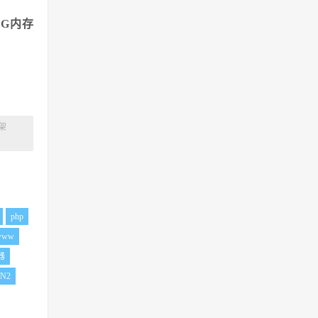
1G内存
架
php
www
器
N2