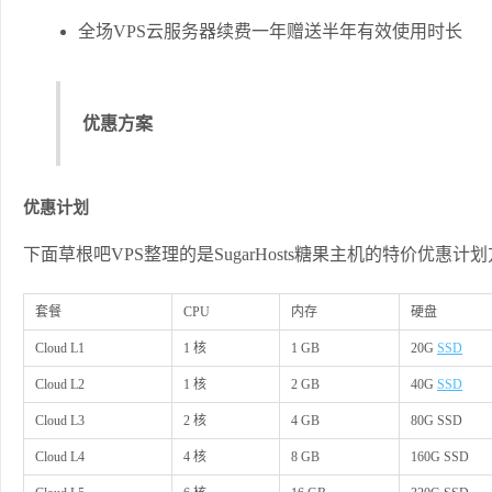
全场VPS云服务器续费一年赠送半年有效使用时长
优惠方案
优惠计划
下面草根吧VPS整理的是SugarHosts糖果主机的特价优惠计
套餐
CPU
内存
硬盘
Cloud L1
1 核
1 GB
20G
SSD
Cloud L2
1 核
2 GB
40G
SSD
Cloud L3
2 核
4 GB
80G SSD
Cloud L4
4 核
8 GB
160G SSD