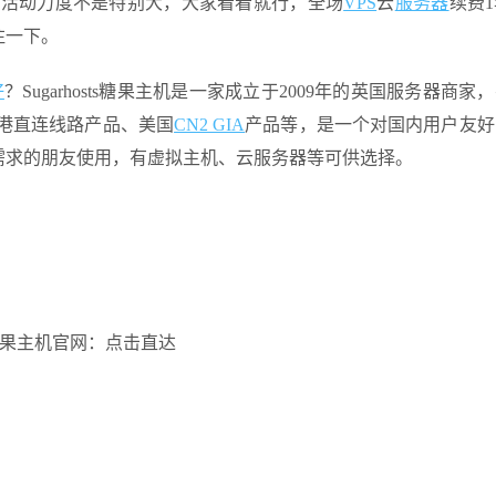
，活动力度不是特别大，大家看看就行，全场
VPS
云
服务器
续费
注一下。
好
？Sugarhosts糖果主机是一家成立于2009年的英国服务器商家
港直连线路产品、美国
CN2 GIA
产品等，是一个对国内用户友好
需求的朋友使用，有虚拟主机、云服务器等可供选择。
sts糖果主机官网：点击直达