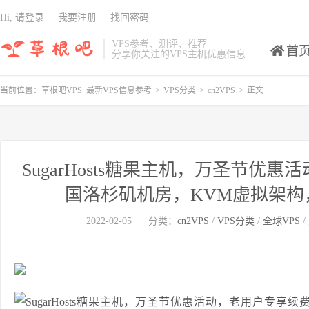
Hi, 请登录
我要注册
找回密码
VPS参考、测评、推荐
首
分享你关注的VPS主机优惠信息
当前位置：
草根吧VPS_最新VPS信息参考
>
VPS分类
>
cn2VPS
>
正文
SugarHosts糖果主机，万圣节
国洛杉矶机房，KVM虚拟架构，1核
2022-02-05
分类：
cn2VPS
/
VPS分类
/
全球VPS
/