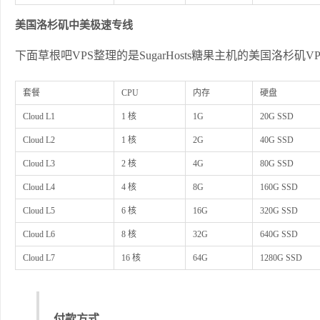
美国洛杉矶中美极速专线
下面草根吧VPS整理的是SugarHosts糖果主机的美国洛杉
套餐
CPU
内存
硬盘
Cloud L1
1 核
1G
20G SSD
Cloud L2
1 核
2G
40G SSD
Cloud L3
2 核
4G
80G SSD
Cloud L4
4 核
8G
160G SSD
Cloud L5
6 核
16G
320G SSD
Cloud L6
8 核
32G
640G SSD
Cloud L7
16 核
64G
1280G SSD
付款方式