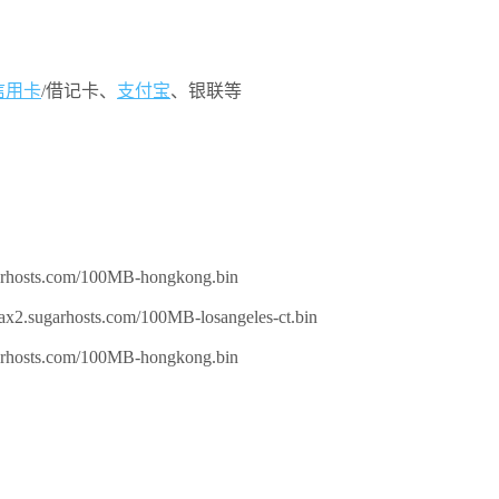
信用卡
/借记卡、
支付宝
、银联等
garhosts.com/100MB-hongkong.bin
-lax2.sugarhosts.com/100MB-losangeles-ct.bin
osts.com/100MB-hongkong.bin