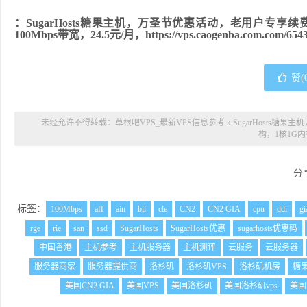
：SugarHosts糖果主机，万圣节优惠活动，老用户专
100Mbps带宽，24.5元/月，https://vps.caogenba.com.com/6543
赞(
未经允许不得转载：
草根吧VPS_最新VPS信息参考
»
SugarHosts
构，1核1G内存
分
标签：
100Mbps
aff
ain
bil
cle
CN2
CN2 GIA
cpu
ddi
gi
rge
rie
san
ssd
SugarHosts
SugarHosts优惠
sugarhosts优惠码
中国香港
主机参考
主机服务器
主机测评
云服务
云服务器
服务器商家
服务器提供商
洛杉矶
洛杉矶VPS
洛杉矶机房
糖
美国CN2 GIA
美国VPS
美国洛杉矶
美国洛杉矶vps
美国