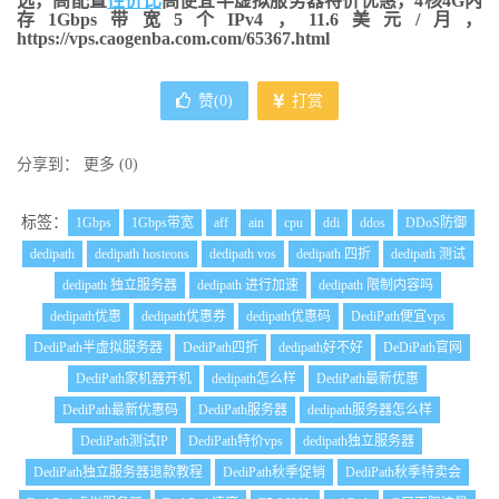
选，高配置
性价比
高便宜半虚拟服务器特价优惠，4核4G内
存1Gbps带宽5个IPv4，11.6美元/月，
https://vps.caogenba.com.com/65367.html
赞(
0
)
打赏
分享到：
更多
(
0
)
标签：
1Gbps
1Gbps带宽
aff
ain
cpu
ddi
ddos
DDoS防御
dedipath
dedipath hosteons
dedipath vos
dedipath 四折
dedipath 测试
dedipath 独立服务器
dedipath 进行加速
dedipath 限制内容吗
dedipath优惠
dedipath优惠券
dedipath优惠码
DediPath便宜vps
DediPath半虚拟服务器
DediPath四折
dedipath好不好
DeDiPath官网
DediPath家机器开机
dedipath怎么样
DediPath最新优惠
DediPath最新优惠码
DediPath服务器
dedipath服务器怎么样
DediPath测试IP
DediPath特价vps
dedipath独立服务器
DediPath独立服务器退款教程
DediPath秋季促销
DediPath秋季特卖会