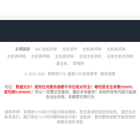
友情链接
IDC主机评测
主机测评
主机测评网
主机测评网
主机测评网
主机测评网
主机测评网
全球主机测评
全球主机评测网
爱主机
草根吧
© 2010-2026
草根吧VPS_最新VPS信息参考
网站地图
切记：
数据无价！使用任何服务器都不存在绝对安全！哪怕是安全系数999999，
就怕那0.0000001
！所以一定要记住备份，最好多地备份！本站所发布内容只起综
合对比作用，非推荐引导行为
版权声明：草根吧VPS部分内容均来自网络，若无意侵犯到您的权利，请您及时
联系我们，我们将在72小时内删除相关内容！请查阅：
要求删除或断开链接侵权
网络内容的流程