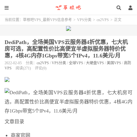
当前位置：
草根吧VPS_最新VPS信息参考
>
VPS分类
>
cn2VPS
>
正文
DediPath，全场美国VPS云服务器4折优惠，七大机
房可选，高配置性价比高便宜半虚拟服务器特价优
惠，4核4G内存1Gbps带宽5个IPv4，11.6美元/月
2022-02-05
分类：
cn2VPS
/
VPS分类
/
全球VPS
/
大硬盘VPS
/
美国VPS
/
高防
VPS
阅读(271)
评论(0)
文章目录
商家官网