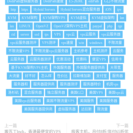
DediPath虚拟服务器
DediPath速度
E5-2630L
ediPath
G口不限流量
http
https
Hybrid Servers
Hybrid Servers混合服务器
iON
ipv
KVM
KVM架构
KVM架构VPS
KVM虚拟
KVM虚拟架构
lan
lax
LINUX
OpenVZ
OpenVZ架构VPS主机
paypal
php
rge
rid
server
ssd
tps
VPS
vps云
vps云服务
vps云服务器
vps云服务器测评
VPS测评
vps速度
win
windows
不限流量
不限流量VPS
不限流量vps云服务器
主机参考
主机测评
云服务
云服务器
云服务器测评
优惠活动
优惠码
便宜VPS
信用卡
基于KVM架构VPS主机
外国服务器
外国服务器提供商
大带宽
大流量
好不好
怎么样
性价比
拉斯维加斯
支付宝
服务器
服务器和
服务器提供商
服务器测评
服务器特价
机房vps
洛杉矶
混合服务器
独立服务器
美国G口
美国VPS
美国vps云
美国vps云服务器
美国不限流量VPS
美国服务
美国服务器
美国服务器提供商
虚拟服务器
达拉斯
限流量
上一篇
下一篇
搬瓦工bwh，香港最便宜的VPS
极客主机，月付8折/年付65折优