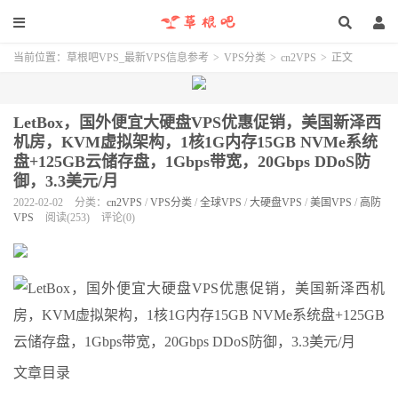
当前位置：
草根吧VPS_最新VPS信息参考
>
VPS分类
>
cn2VPS
>
正文
LetBox，国外便宜大硬盘VPS优惠促销，美国新泽西
机房，KVM虚拟架构，1核1G内存15GB NVMe系统
盘+125GB云储存盘，1Gbps带宽，20Gbps DDoS防
御，3.3美元/月
2022-02-02
分类：
cn2VPS
/
VPS分类
/
全球VPS
/
大硬盘VPS
/
美国VPS
/
高防
VPS
阅读(253)
评论(0)
文章目录