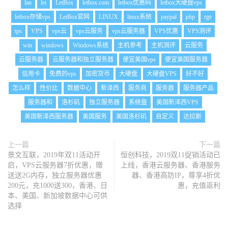
lan
let
LetBox
letbox.com
letbox优惠码
letbox大硬盘vps
letbox存储vps
LetBox官网
LINUX
linux系统
paypal
php
rge
tps
VPS
vps云
vps云服务
vps云服务器
VPS优惠
VPS测评
win
windows
Windows系统
主机参考
主机测评
云服务
云服务器
云服务器和独立服务器
便宜美国vps
便宜美国服务器
信用卡
免费的vps
加密货币
大硬盘
大硬盘VPS
好不好
怎么样
性价比
数据中心
新泽西
服务商
服务器
服务器产品
服务器和
洛杉矶
独立服务器
系统盘
美国新泽西VPS
美国新泽西服务器
美国服务
美国洛杉矶
自定义
达拉斯
上一篇
下一篇
景文互联，2019年双11活动开
恒创科技，2019双11促销活动已
启，VPS云服务器7折优惠，赠
上线，香港云服务器、香港服务
送送2G内存，独立服务器优惠
器、香港高防IP，尊享4折优
200元，充1000送300，香港、日
惠，充值返利
本、美国、新加坡数据中心可供
选择