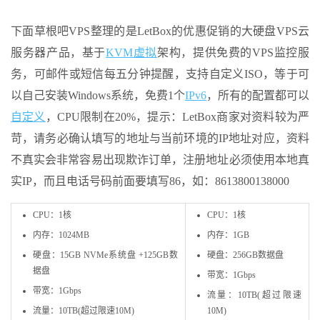
下面草根吧VPS整理的是LetBox的优惠促销的大硬盘VPS云
服务器产品，基于
KVM虚拟
架构，提供免费的VPS监控服
务，可邮件或短信每五分钟提醒，支持自定义ISO，等于可
以自己安装Windows系统，免费1个
IPv6
，所有的配置都可以
自定义
，CPU限制在20%，提示：LetBox商家对资料较为严
苛，请务必确认填写的地址与当前环境的IP地址对应，资料
不真实会非常容易出现欺诈订单，注册地址必须使用本地真
实IP，而且电话号码前面要填写86，如：8613800138000
CPU：1核
CPU：1核
内存：1024MB
内存：1GB
硬盘：15GB NVMe系统盘 +125GB数
硬盘：256GB数据盘
据盘
带宽：1Gbps
带宽：1Gbps
流量：10TB(超过限速
流量：10TB(超过限速10M)
10M)