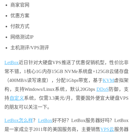
商家官网
优惠方案
付款方式
网络测试IP
主机测评/VPS测评
LetBox
近日针对大硬盘VPS推送了优惠促销机型，性价比非
常不错，1核心1G内存15GB NVMe系统盘+125GB云储存盘
（400MB/s读写速度），分配1Gbps带宽，基于
KVM
虚拟架
构，支持Windows/Linux系统，默认20Gbps
DDoS
防御，支
持
自定义
系统，仅需3.3美元/月，需要国外便宜大硬盘VPS
的朋友可以关注一下。
LetBox
怎么样
？
LetBox
好不好？LetBox服务器好吗？LetBox
是一家成立于2011年的美国服务商，主要销售
VPS云
服务器