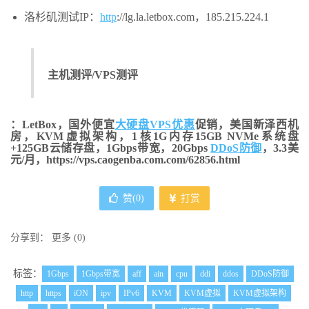
洛杉矶测试IP：
http
://lg.la.letbox.com，185.215.224.1
主机测评/VPS测评
：LetBox，国外便宜
大硬盘
VPS优惠
促销，美国新泽西机
房，KVM虚拟架构，1核1G内存15GB NVMe系统盘
+125GB云储存盘，1Gbps带宽，20Gbps
DDoS防御
，3.3美
元/月，https://vps.caogenba.com.com/62856.html
赞(
0
)
打赏
分享到：
更多
(
0
)
标签：
1Gbps
1Gbps带宽
aff
ain
cpu
ddi
ddos
DDoS防御
http
https
iON
ipv
IPv6
KVM
KVM虚拟
KVM虚拟架构