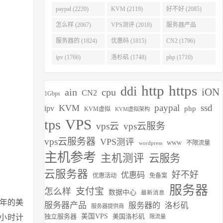
(2275)
paypal (2220)
KVM (2119)
好不好 (2085)
怎么样 (2067)
VPS测评 (2018)
服务器产品
(1938)
服务器的 (1824)
优惠码 (1815)
CN2 (1796)
ipv (1766)
洛杉矶 (1748)
php (1710)
http
https
ddi
iON
ain
cpu
CN2
1Gbps
paypal
ssd
KVM
ipv
php
KVM虚拟
KVM虚拟架构
VPS
tps
vps云
vps云服务
vps云服务器
VPS测评
www
不限流量
wordpress
主机参考
主机测评
云服务
云服务器
好不好
优惠码
优惠活动
免备案
服务器
支付宝
怎么样
数据中心
最新消息
17年的美
服务器产品
服务器的
洛杉矶
服务器提供商
独立服务器
美国VPS
美国洛杉矶
小时计
限流量