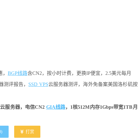
惠，
BGP线路
含CN2，按小时计费，更换IP便宜，2.5美元每月
服务器测评报告，
SSD VPS
云服务器测评，海外免备案美国洛杉矶按
S云服务器，电信CN2
GIA线路
，1核512M内存1Gbps带宽1TB
0
)
打赏