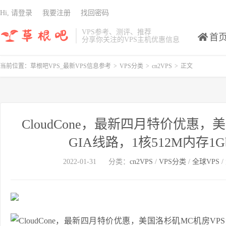
Hi, 请登录
我要注册
找回密码
VPS参考、测评、推荐
首
分享你关注的VPS主机优惠信息
当前位置：
草根吧VPS_最新VPS信息参考
>
VPS分类
>
cn2VPS
>
正文
CloudCone，最新四月特价优惠
GIA线路，1核512M内存1G
2022-01-31
分类：
cn2VPS
/
VPS分类
/
全球VPS
/