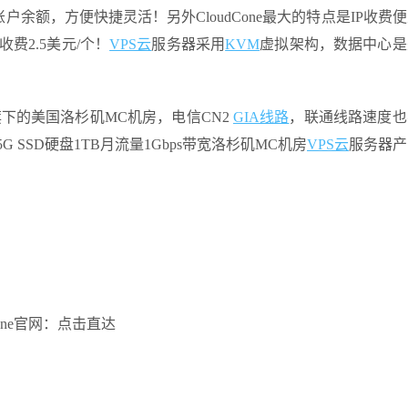
额，方便快捷灵活！另外CloudCone最大的特点是IP收费
收费2.5美元/个！
VPS云
服务器采用
KVM
虚拟架构，数据中心是
旗下的美国洛杉矶MC机房，电信CN2
GIA线路
，联通线路速度也
 SSD硬盘1TB月流量1Gbps带宽洛杉矶MC机房
VPS云
服务器产
Cone官网：点击直达