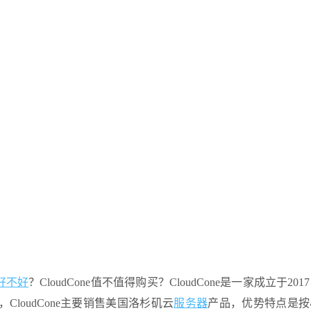
好不好
？CloudCone值不值得购买？CloudCone是一家成立于20
loudCone主要销售美国洛杉矶云
服务器
产品，优势特点是按