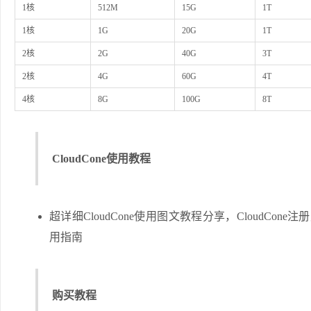
1核
512M
15G
1T
1核
1G
20G
1T
2核
2G
40G
3T
2核
4G
60G
4T
4核
8G
100G
8T
CloudCone使用教程
超详细CloudCone使用图文教程分享，CloudCon
用指南
购买教程