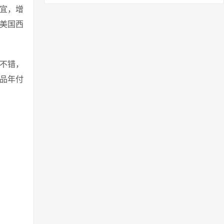
便宜，增
美国西
不错，
品年付