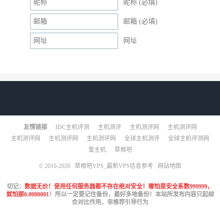
昵称 (必填)
邮箱 (必填)
网址
友情链接
IDC主机评测
主机测评
主机测评网
主机测评网
主机测评网
主机测评网
主机测评网
全球主机测评
全球主机评测网
爱主机
草根吧
© 2010-2026
草根吧VPS_最新VPS信息参考
网站地图
切记：
数据无价！使用任何服务器都不存在绝对安全！哪怕是安全系数999999，
就怕那0.0000001
！所以一定要记住备份，最好多地备份！本站所发布内容只起综
合对比作用，非推荐引导行为