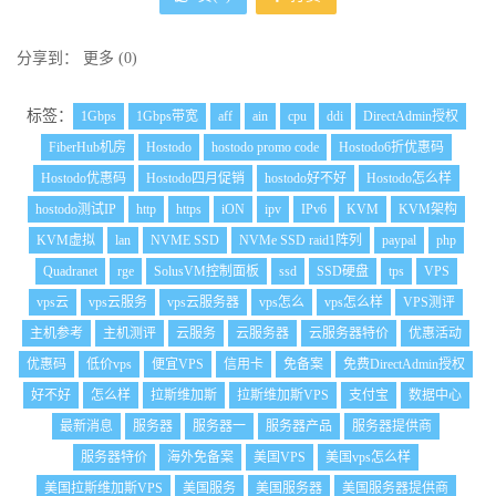
分享到：
更多
(
0
)
标签：
1Gbps
1Gbps带宽
aff
ain
cpu
ddi
DirectAdmin授权
FiberHub机房
Hostodo
hostodo promo code
Hostodo6折优惠码
Hostodo优惠码
Hostodo四月促销
hostodo好不好
Hostodo怎么样
hostodo测试IP
http
https
iON
ipv
IPv6
KVM
KVM架构
KVM虚拟
lan
NVME SSD
NVMe SSD raid1阵列
paypal
php
Quadranet
rge
SolusVM控制面板
ssd
SSD硬盘
tps
VPS
vps云
vps云服务
vps云服务器
vps怎么
vps怎么样
VPS测评
主机参考
主机测评
云服务
云服务器
云服务器特价
优惠活动
优惠码
低价vps
便宜VPS
信用卡
免备案
免费DirectAdmin授权
好不好
怎么样
拉斯维加斯
拉斯维加斯VPS
支付宝
数据中心
最新消息
服务器
服务器一
服务器产品
服务器提供商
服务器特价
海外免备案
美国VPS
美国vps怎么样
美国拉斯维加斯VPS
美国服务
美国服务器
美国服务器提供商