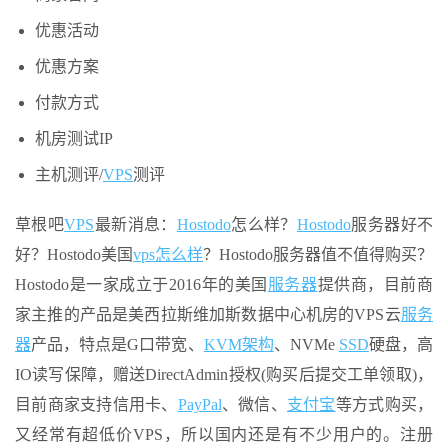
优惠活动
优惠方案
付款方式
机房测试IP
主机测评/
VPS
测评
草根吧
VPS
最新消息：
Hostodo
怎么样？
Hostodo
服务器好不
好？Hostodo美国
vps
怎么样
？Hostodo服务器值不值得购买？
Hostodo是一家成立于2016年的美国
服务器
提供商，目前商
家主推的产品是美西拉斯维加斯数据中心机房的VPS云
服务
器
产品，特点是G口带宽、
KVM架构
、NVMe
SSD
硬盘，高
IO读写保障，赠送DirectAdmin授权(购买后提交工单领取)，
目前商家支持信用卡、
PayPal
、微信、
支付宝
等方式购买，
又经常有超低价VPS，所以国内还是有不少用户的。注册