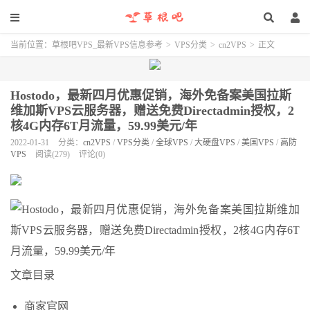
当前位置：
草根吧VPS_最新VPS信息参考
>
VPS分类
>
cn2VPS
>
正文
Hostodo，最新四月优惠促销，海外免备案美国拉斯
维加斯VPS云服务器，赠送免费Directadmin授权，2
核4G内存6T月流量，59.99美元/年
2022-01-31
分类：
cn2VPS
/
VPS分类
/
全球VPS
/
大硬盘VPS
/
美国VPS
/
高防
VPS
阅读(279)
评论(0)
文章目录
商家官网