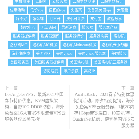
主机测评
云服务
云服务器
云服务器测评
云服务器特价
优惠活动
低价vps
便宜的vps
免备案
免备案美国vps
大硬盘
好不好
怎么样
打不开
按小时计费
支付宝
教程分享
数据中心
无法访问
最新消息
服务器
服务器产品
服务器提供商
服务器测评
服务器特价
服务器购买
洛杉矶
洛杉矶MC
洛杉矶MC机房
洛杉矶Multacom机房
洛杉矶云服务器
海外免备案
美国VPS
美国vps云
美国vps云服务器
美国服务
美国服务器
美国服务器提供商
美国洛杉矶
美国洛杉矶云服务器
访问速度
账户余额
高防IP
上一篇
下一篇
LosAngelesVPS，最新2021中国
PacificRack，2021春节特别优惠
春节特价优惠，KVM虚拟架
促销活动，除夕特别促销，海外
构，自带10G DDOS防御，海外
免备案VPS云服务器，1核2G内
免备案1G大带宽不限流量VPS云
存1Gbps带宽端口，10美元/年，
服务器仅19美元/年
QuadraNet机房，便宜美国VPS云
服务器