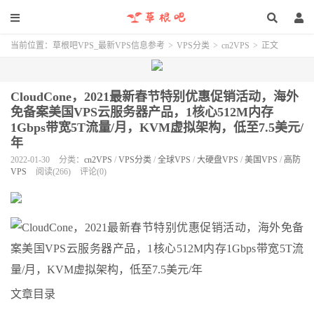
当前位置：
草根吧VPS_最新VPS信息参考
>
VPS分类
>
cn2VPS
>
正文
CloudCone，2021最新春节特别优惠促销活动，海外
免备案美国VPS云服务器产品，1核心512M内存
1Gbps带宽5T流量/月，KVM虚拟架构，低至7.5美元/
年
2022-01-30
分类：
cn2VPS
/
VPS分类
/
全球VPS
/
大硬盘VPS
/
美国VPS
/
高防
VPS
阅读(266)
评论(0)
文章目录