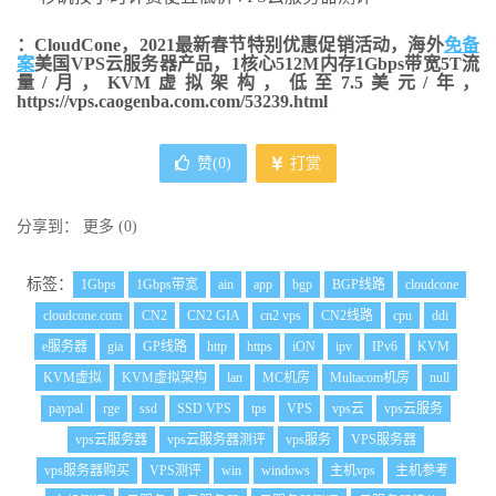
：CloudCone，2021最新春节特别优惠促销活动，海外
免备
案
美国VPS云服务器产品，1核心512M内存1Gbps带宽5T流
量/月，KVM虚拟架构，低至7.5美元/年，
https://vps.caogenba.com.com/53239.html
赞(
0
)
打赏
分享到：
更多
(
0
)
标签：
1Gbps
1Gbps带宽
ain
app
bgp
BGP线路
cloudcone
cloudcone.com
CN2
CN2 GIA
cn2 vps
CN2线路
cpu
ddi
e服务器
gia
GP线路
http
https
iON
ipv
IPv6
KVM
KVM虚拟
KVM虚拟架构
lan
MC机房
Multacom机房
null
paypal
rge
ssd
SSD VPS
tps
VPS
vps云
vps云服务
vps云服务器
vps云服务器测评
vps服务
VPS服务器
vps服务器购买
VPS测评
win
windows
主机vps
主机参考