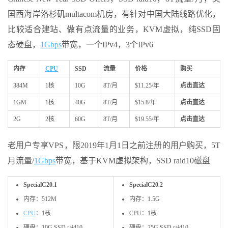
国西海岸洛杉矶multacom机房，有针对中国大陆线路优化，
比较适合建站、做有点流量的业务，KVM虚拟，纯SSD固
态硬盘，
1Gbps
带宽，一个IPv4，3个IPv6
内存
CPU
SSD
流量
价格
购买
384M
1核
10G
8T/月
$11.25/年
点击直达
1GM
1核
40G
8T/月
$15.8/年
点击直达
2G
2核
60G
8T/月
$19.55/年
点击直达
老用户专享VPS，限2019年1月1日之前注册的用户购买，5T
月流量/
1Gbps
带宽，基于KVM虚拟架构，SSD raid10磁盘
SpecialC20.1
SpecialC20.2
内存：512M
内存：1.5G
CPU
：1核
CPU：1核
硬盘：10G SSD raid10
硬盘：25G SSD raid10