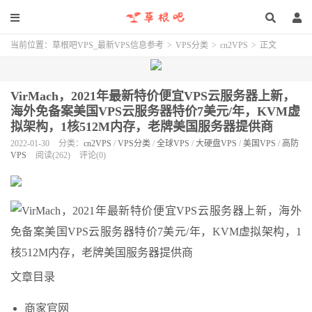
当前位置：
草根吧VPS_最新VPS信息参考
>
VPS分类
>
cn2VPS
>
正文
VirMach，2021年最新特价便宜VPS云服务器上新，
海外免备案美国VPS云服务器特价7美元/年，KVM虚
拟架构，1核512M内存，老牌美国服务器提供商
2022-01-30
分类：
cn2VPS
/
VPS分类
/
全球VPS
/
大硬盘VPS
/
美国VPS
/
高防
VPS
阅读(262)
评论(0)
文章目录
商家官网