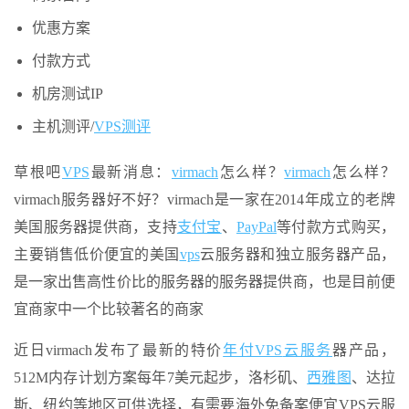
优惠方案
付款方式
机房测试IP
主机测评/
VPS测评
草根吧
VPS
最新消息：
virmach
怎么样？
virmach
怎么样？
virmach服务器好不好？virmach是一家在2014年成立的老牌
美国服务器提供商，支持
支付宝
、
PayPal
等付款方式购买，
主要销售低价便宜的美国
vps
云服务器和独立服务器产品，
是一家出售高性价比的服务器的服务器提供商，也是目前便
宜商家中一个比较著名的商家
近日virmach发布了最新的特价
年付VPS
云服务
器产品，
512M内存计划方案每年7美元起步，洛杉矶、
西雅图
、达拉
斯、纽约等地区可供选择，有需要海外免备案便宜VPS云服