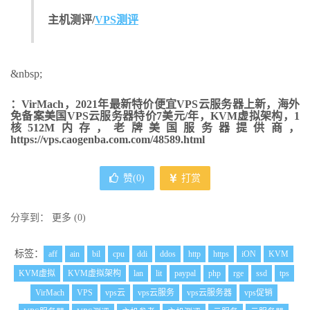
主机测评/
VPS测评
&nbsp;
：VirMach，2021年最新特价便宜VPS云服务器上新，海外
免备案美国VPS云服务器特价7美元/年，KVM虚拟架构，1
核512M内存，老牌美国服务器提供商，
https://vps.caogenba.com.com/48589.html
赞(
0
)
打赏
分享到：
更多
(
0
)
标签：
aff
ain
bil
cpu
ddi
ddos
http
https
iON
KVM
KVM虚拟
KVM虚拟架构
lan
lit
paypal
php
rge
ssd
tps
VirMach
VPS
vps云
vps云服务
vps云服务器
vps促销