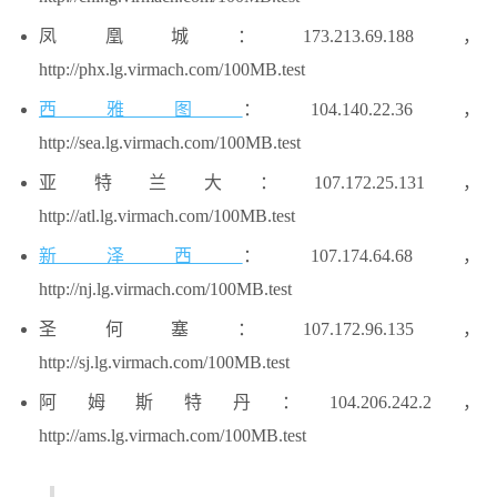
凤凰城：173.213.69.188，
http://phx.lg.virmach.com/100MB.test
西雅图
：104.140.22.36，
http://sea.lg.virmach.com/100MB.test
亚特兰大：107.172.25.131，
http://atl.lg.virmach.com/100MB.test
新泽西
：107.174.64.68，
http://nj.lg.virmach.com/100MB.test
圣何塞：107.172.96.135，
http://sj.lg.virmach.com/100MB.test
阿姆斯特丹：104.206.242.2，
http://ams.lg.virmach.com/100MB.test