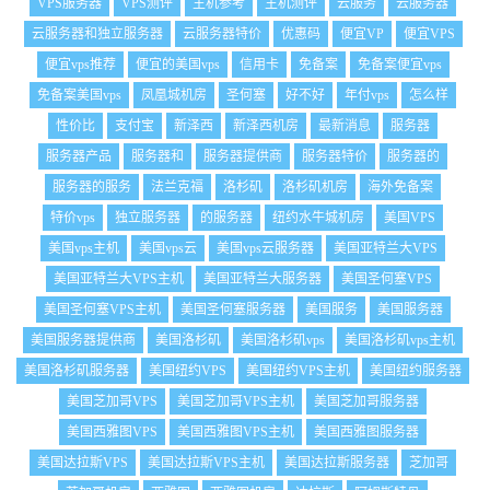
VPS服务器
VPS测评
主机参考
主机测评
云服务
云服务器
云服务器和独立服务器
云服务器特价
优惠码
便宜VP
便宜VPS
便宜vps推荐
便宜的美国vps
信用卡
免备案
免备案便宜vps
免备案美国vps
凤凰城机房
圣何塞
好不好
年付vps
怎么样
性价比
支付宝
新泽西
新泽西机房
最新消息
服务器
服务器产品
服务器和
服务器提供商
服务器特价
服务器的
服务器的服务
法兰克福
洛杉矶
洛杉矶机房
海外免备案
特价vps
独立服务器
的服务器
纽约水牛城机房
美国VPS
美国vps主机
美国vps云
美国vps云服务器
美国亚特兰大VPS
美国亚特兰大VPS主机
美国亚特兰大服务器
美国圣何塞VPS
美国圣何塞VPS主机
美国圣何塞服务器
美国服务
美国服务器
美国服务器提供商
美国洛杉矶
美国洛杉矶vps
美国洛杉矶vps主机
美国洛杉矶服务器
美国纽约VPS
美国纽约VPS主机
美国纽约服务器
美国芝加哥VPS
美国芝加哥VPS主机
美国芝加哥服务器
美国西雅图VPS
美国西雅图VPS主机
美国西雅图服务器
美国达拉斯VPS
美国达拉斯VPS主机
美国达拉斯服务器
芝加哥