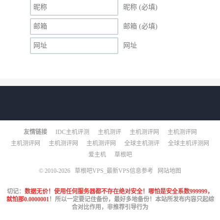
昵称 (必填)
邮箱 (必填)
网址
友情链接
IDC主机评测
主机测评
主机测评网
主机测评网
主机测评网
主机测评网
主机测评网
全球主机测评
全球主机评测网
爱主机
草根吧
© 2010-2026
草根吧VPS_最新VPS信息参考
网站地图
切记：
数据无价！使用任何服务器都不存在绝对安全！哪怕是安全系数999999，
就怕那0.0000001
！所以一定要记住备份，最好多地备份！本站所发布内容只起综
合对比作用，非推荐引导行为