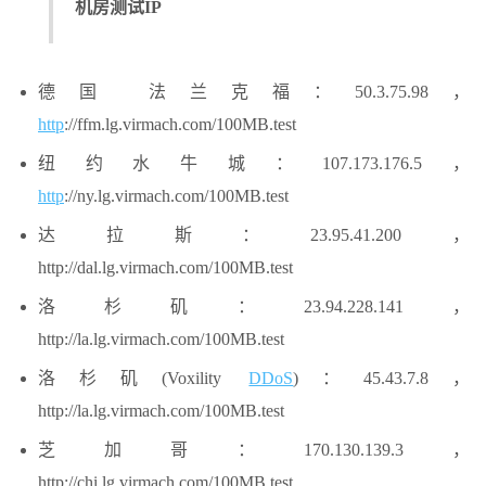
机房测试IP
德国 法兰克福：50.3.75.98，
http
://ffm.lg.virmach.com/100MB.test
纽约水牛城：107.173.176.5，
http
://ny.lg.virmach.com/100MB.test
达拉斯：23.95.41.200，
http://dal.lg.virmach.com/100MB.test
洛杉矶：23.94.228.141，
http://la.lg.virmach.com/100MB.test
洛杉矶(Voxility
DDoS
)：45.43.7.8，
http://la.lg.virmach.com/100MB.test
芝加哥：170.130.139.3，
http://chi.lg.virmach.com/100MB.test