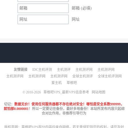
邮箱 (必填)
网址
友情链接
IDC主机评测
主机测评
主机测评网
主机测评网
主机测评网
主机测评网
主机测评网
全球主机测评
全球主机评测网
爱主机
草根吧
© 2010-2026
草根吧VPS_最新VPS信息参考
网站地图
切记：
数据无价！使用任何服务器都不存在绝对安全！哪怕是安全系数999999，
就怕那0.0000001
！所以一定要记住备份，最好多地备份！本站所发布内容只起综
合对比作用，非推荐引导行为
版权声明：草根吧VPS部分内容均来自网络，若无意侵犯到您的权利，请您及时