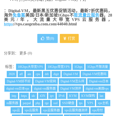
：Digital-VM，最新黑五优惠促销活动，最新7折优惠码，
海外
免备案
美国/日本/新加坡1Gbps不
限流量
云服务
器，28
美元/年，大流量大带宽VPS云服务器，
https
://vps.caogenba.com.com/44040.html
赞(
0
)
打赏
分享到：
更多
(
0
)
标签：
10Gbps大带宽VPS
10Gbps带宽VPS
1Gbps
1Gbps不限流量
2020
aff
ain
cpu
ddi
digit
Digital-VM
Digital-VM优惠码
Digital-VM好不好
Digital-VM官网
Digital-VM怎么样
Digital-vm日本
digital-vm日本vps
digital-vm服务器
Digital-VM测评
digital-vm美国vps
http
https
idc
iON
ipv
IPv6
KVM
KVM架构
lan
m服务器
paypal
php
rge
ssd
SSD硬盘
tps
VPS
vps主机
vps云
vps云服务
vps云服务器
vps云服务器测评
vps月付