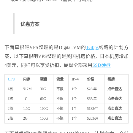
优惠方案
下面草根吧VPS整理的是Digital-VM的
1Gbps
线路的计划方
案，以下草根吧VPS整理的是美国机房价格，日本机房增加
4美元，同样可以享受折扣，硬盘全部采用
SSD硬盘
CPU
内存
硬盘
流量
IPv4
价格
链接
1核
512M
30G
不限
1个
$28/年
点击直达
1核
1G
60G
不限
1个
$63/年
点击直达
2核
1.5G
100G
不限
1个
$133/年
点击直达
2核
2G
150G
不限
1个
$203/月
点击直达