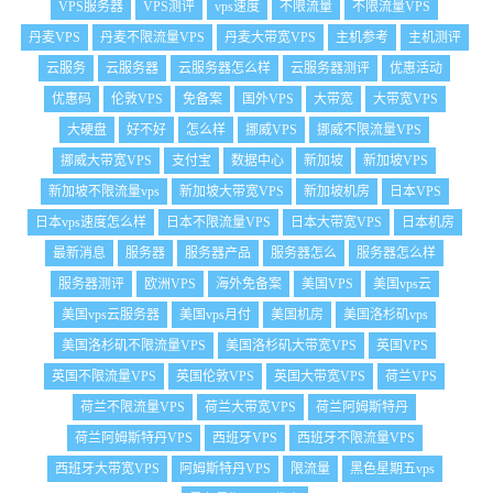
VPS服务器
VPS测评
vps速度
不限流量
不限流量VPS
丹麦VPS
丹麦不限流量VPS
丹麦大带宽VPS
主机参考
主机测评
云服务
云服务器
云服务器怎么样
云服务器测评
优惠活动
优惠码
伦敦VPS
免备案
国外VPS
大带宽
大带宽VPS
大硬盘
好不好
怎么样
挪威VPS
挪威不限流量VPS
挪威大带宽VPS
支付宝
数据中心
新加坡
新加坡VPS
新加坡不限流量vps
新加坡大带宽VPS
新加坡机房
日本VPS
日本vps速度怎么样
日本不限流量VPS
日本大带宽VPS
日本机房
最新消息
服务器
服务器产品
服务器怎么
服务器怎么样
服务器测评
欧洲VPS
海外免备案
美国VPS
美国vps云
美国vps云服务器
美国vps月付
美国机房
美国洛杉矶vps
美国洛杉矶不限流量VPS
美国洛杉矶大带宽VPS
英国VPS
英国不限流量VPS
英国伦敦VPS
英国大带宽VPS
荷兰VPS
荷兰不限流量VPS
荷兰大带宽VPS
荷兰阿姆斯特丹
荷兰阿姆斯特丹VPS
西班牙VPS
西班牙不限流量VPS
西班牙大带宽VPS
阿姆斯特丹VPS
限流量
黑色星期五vps