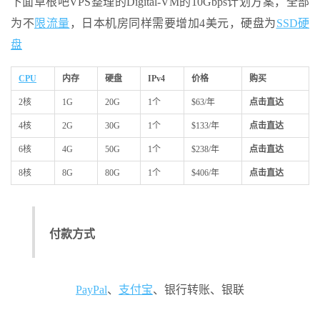
下面草根吧VPS整理的Digital-VM的10Gbps计划方案，全部
为不
限流量
，日本机房同样需要增加4美元，硬盘为
SSD硬
盘
CPU
内存
硬盘
IPv4
价格
购买
2核
1G
20G
1个
$63/年
点击直达
4核
2G
30G
1个
$133/年
点击直达
6核
4G
50G
1个
$238/年
点击直达
8核
8G
80G
1个
$406/年
点击直达
付款方式
PayPal
、
支付宝
、银行转账、银联