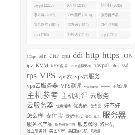
(2275)
paypal (2220)
KVM (2119)
好不好 (2085)
怎么样 (2067)
VPS测评 (2018)
服务器产品
(1938)
服务器的 (1824)
优惠码 (1815)
CN2 (1796)
ipv (1766)
洛杉矶 (1748)
php (1710)
http
https
ddi
iON
ain
cpu
CN2
1Gbps
paypal
ssd
KVM
ipv
php
KVM虚拟
KVM虚拟架构
VPS
tps
vps云
vps云服务
vps云服务器
VPS测评
www
不限流量
wordpress
主机参考
主机测评
云服务
云服务器
好不好
优惠码
优惠活动
免备案
服务器
支付宝
怎么样
数据中心
最新消息
服务器产品
服务器的
洛杉矶
服务器提供商
独立服务器
美国VPS
美国洛杉矶
限流量