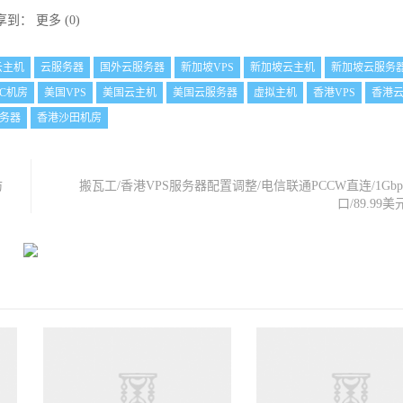
享到：
更多
(
0
)
云主机
云服务器
国外云服务器
新加坡VPS
新加坡云主机
新加坡云服务
C机房
美国VPS
美国云主机
美国云服务器
虚拟主机
香港VPS
香港
务器
香港沙田机房
防
搬瓦工/香港VPS服务器配置调整/电信联通PCCW直连/1Gb
口/89.99