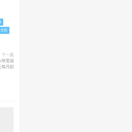
器
云主机
下一篇
ps带宽端
美元每月起