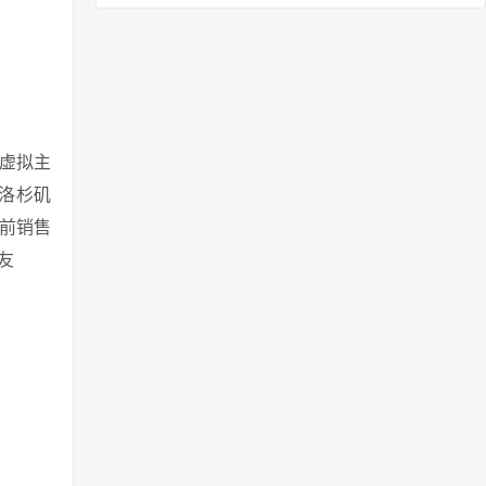
虚拟主
、洛杉矶
目前销售
友