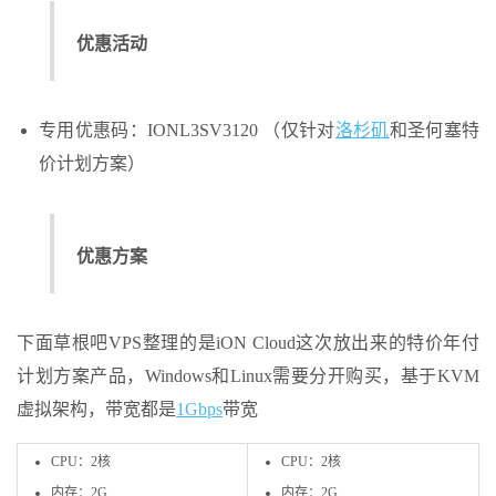
优惠活动
专用优惠码：IONL3SV3120 （仅针对
洛杉矶
和圣何塞特
价计划方案）
优惠方案
下面草根吧VPS整理的是iON Cloud这次放出来的特价年付
计划方案产品，Windows和Linux需要分开购买，基于KVM
虚拟架构，带宽都是
1Gbps
带宽
CPU：2核
CPU：2核
内存：2G
内存：2G