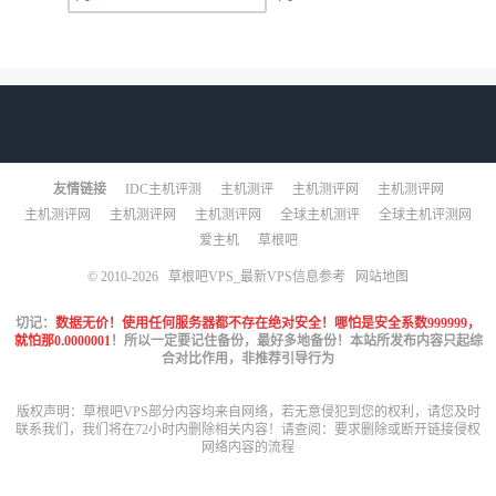
友情链接
IDC主机评测
主机测评
主机测评网
主机测评网
主机测评网
主机测评网
主机测评网
全球主机测评
全球主机评测网
爱主机
草根吧
© 2010-2026
草根吧VPS_最新VPS信息参考
网站地图
切记：
数据无价！使用任何服务器都不存在绝对安全！哪怕是安全系数999999，
就怕那0.0000001
！所以一定要记住备份，最好多地备份！本站所发布内容只起综
合对比作用，非推荐引导行为
版权声明：草根吧VPS部分内容均来自网络，若无意侵犯到您的权利，请您及时
联系我们，我们将在72小时内删除相关内容！请查阅：
要求删除或断开链接侵权
网络内容的流程