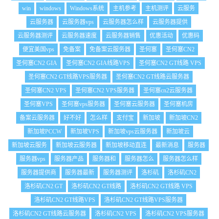
win
windows
Windows系统
主机参考
主机测评
云服务
云服务器
云服务器vps
云服务器怎么样
云服务器提供
云服务器测评
云服务器速度
云服务器销售
优惠活动
优惠码
便宜美国vps
免备案
免备案云服务器
圣何塞
圣何塞CN2
圣何塞CN2 GIA
圣何塞CN2 GIA线路VPS
圣何塞CN2 GT线路 VPS
圣何塞CN2 GT线路VPS服务器
圣何塞CN2 GT线路云服务器
圣何塞CN2 VPS
圣何塞CN2 VPS服务器
圣何塞cn2云服务器
圣何塞VPS
圣何塞vps服务器
圣何塞云服务器
圣何塞机房
备案云服务器
好不好
怎么样
支付宝
新加坡
新加坡CN2
新加坡PCCW
新加坡VPS
新加坡vps云服务器
新加坡云
新加坡云服务
新加坡云服务器
新加坡移动直连
最新消息
服务器
服务器vps
服务器产品
服务器和
服务器怎么
服务器怎么样
服务器提供商
服务器最新
服务器测评
洛杉矶
洛杉矶CN2
洛杉矶CN2 GT
洛杉矶CN2 GT线路
洛杉矶CN2 GT线路 VPS
洛杉矶CN2 GT线路VPS
洛杉矶CN2 GT线路VPS服务器
洛杉矶CN2 GT线路云服务器
洛杉矶CN2 VPS
洛杉矶CN2 VPS服务器