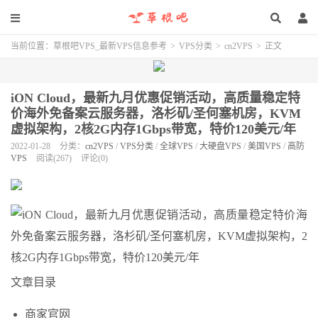
当前位置：
草根吧VPS_最新VPS信息参考
>
VPS分类
>
cn2VPS
>
正文
iON Cloud，最新九月优惠促销活动，高质量稳定特
价海外免备案云服务器，洛杉矶/圣何塞机房，KVM
虚拟架构，2核2G内存1Gbps带宽，特价120美元/年
2022-01-28
分类：
cn2VPS
/
VPS分类
/
全球VPS
/
大硬盘VPS
/
美国VPS
/
高防
VPS
阅读(267)
评论(0)
文章目录
商家官网