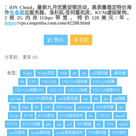
：iON Cloud，最新九月优惠促销活动，高质量稳定特价海
外
免备案
云服务器，洛杉矶/圣何塞机房，KVM虚拟架构，
2核2G内存1Gbps带宽，特价120美元/年，
https
://vps.caogenba.com.com/42288.html
赞(
0
)
打赏
分享到：
更多
(
0
)
标签：
1Gbps
1Gbps带宽
2020
aff
ain
a云服务器
a服务器
bil
CN2
CN2 GIA
CN2 GIA服务器
CN2 GIA线路
CN2 GIA线路VPS
CN2 GT
CN2 GT线路
CN2 GT线路VPS
cn2 vps
CN2 VPS服务器
cn2云服务器
cpu
ddi
gia
gia线路
http
https
idc
iON
iON Cloud
ion.krypt
iON圣何塞
ipv
Krypt
KVM
KVM虚拟
KVM虚拟架构
lan
LINUX
paypal
PCCW
PCCW线路
php
rge
ssd
SSD硬盘
tps
VPS
vps云
vps云服务
vps云服务器
vps云服务器测评
VPS服务器
VPS测评