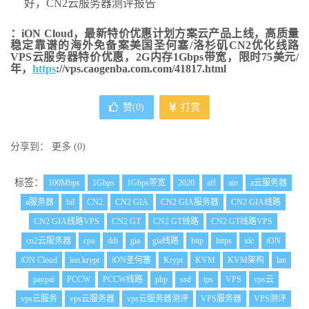
好，CN2云服务器测评报告
：iON Cloud，最新特价优惠计划方案云产品上线，高质量
稳定靠谱的海外免备案美国圣何塞/洛杉矶CN2优化线路
VPS云服务器特价优惠，2G内存1Gbps带宽，限时75美元/
年，
https
://vps.caogenba.com.com/41817.html
赞(
0
)
打赏
分享到：
更多
(
0
)
标签：
100Mbps
1Gbps
1Gbps带宽
2020
aff
ain
a云服务器
a服务器
bil
CN2
CN2 GIA
CN2 GIA服务器
CN2 GIA线路
CN2 GIA线路VPS
CN2 GT
CN2 GT线路
CN2 GT线路VPS
cn2云服务器
cpu
ddi
gia
gia线路
http
https
idc
iON
iON Cloud
ion.krypt
iON圣何塞
Krypt
KVM
KVM架构
lan
paypal
PCCW
PCCW线路
php
ssd
tps
VPS
vps云
vps云服务
vps云服务器
vps云服务器测评
VPS服务器
VPS测评