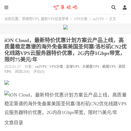
当前位置：
草根吧VPS_最新VPS信息参考
>
VPS分类
>
cn2VPS
>
正文
iON Cloud，最新特价优惠计划方案云产品上线，高
质量稳定靠谱的海外免备案美国圣何塞/洛杉矶CN2优
化线路VPS云服务器特价优惠，2G内存1Gbps带宽，
限时75美元/年
2022-01-27
分类：
cn2VPS
/
VPS分类
/
全球VPS
/
大硬盘VPS
/
美国VPS
/
高防
VPS
阅读(284)
评论(0)
文章目录