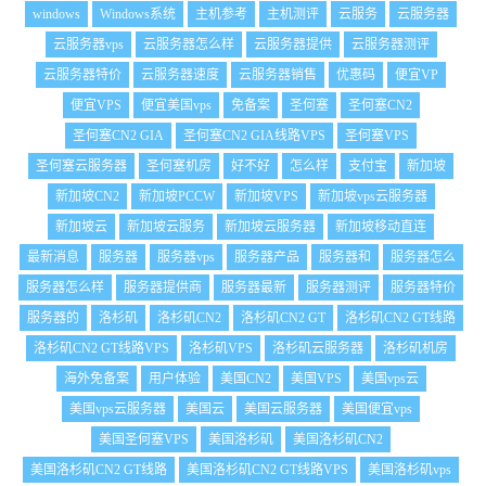
windows
Windows系统
主机参考
主机测评
云服务
云服务器
云服务器vps
云服务器怎么样
云服务器提供
云服务器测评
云服务器特价
云服务器速度
云服务器销售
优惠码
便宜VP
便宜VPS
便宜美国vps
免备案
圣何塞
圣何塞CN2
圣何塞CN2 GIA
圣何塞CN2 GIA线路VPS
圣何塞VPS
圣何塞云服务器
圣何塞机房
好不好
怎么样
支付宝
新加坡
新加坡CN2
新加坡PCCW
新加坡VPS
新加坡vps云服务器
新加坡云
新加坡云服务
新加坡云服务器
新加坡移动直连
最新消息
服务器
服务器vps
服务器产品
服务器和
服务器怎么
服务器怎么样
服务器提供商
服务器最新
服务器测评
服务器特价
服务器的
洛杉矶
洛杉矶CN2
洛杉矶CN2 GT
洛杉矶CN2 GT线路
洛杉矶CN2 GT线路VPS
洛杉矶VPS
洛杉矶云服务器
洛杉矶机房
海外免备案
用户体验
美国CN2
美国VPS
美国vps云
美国vps云服务器
美国云
美国云服务器
美国便宜vps
美国圣何塞VPS
美国洛杉矶
美国洛杉矶CN2
美国洛杉矶CN2 GT线路
美国洛杉矶CN2 GT线路VPS
美国洛杉矶vps