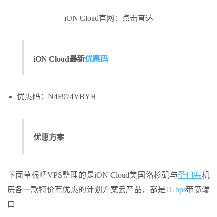
iON Cloud官网：点击直达
iON Cloud最新
优惠码
优惠码：N4F974VBYH
优惠方案
下面草根吧VPS整理的是iON Cloud美国洛杉矶与
圣何塞
机
房各一款特价有优惠的计划方案云产品，都是
1Gbps
带宽端
口