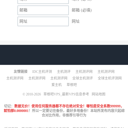
邮箱 (必填)
网址
友情链接
IDC主机评测
主机测评
主机测评网
主机测评网
主机测评网
主机测评网
主机测评网
全球主机测评
全球主机评测网
爱主机
草根吧
© 2010-2026
草根吧VPS_最新VPS信息参考
网站地图
切记：
数据无价！使用任何服务器都不存在绝对安全！哪怕是安全系数999999，
就怕那0.0000001
！所以一定要记住备份，最好多地备份！本站所发布内容只起综
合对比作用，非推荐引导行为