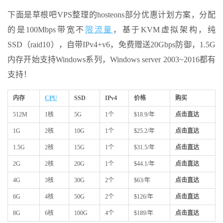
下面是草根吧VPS整理的hosteons部分优惠计划方案，分配
的是100Mbps带宽不
限流量
，基于KVM虚拟架构，纯
SSD（raid10），自带IPv4+v6，免费赠送20Gbps防御，1.5G
内存开始支持Windows系列，Windows server 2003~2016都有
支持！
内存
CPU
SSD
IPv4
价格
购买
512M
1核
5G
1个
$18.9/年
点击直达
1G
2核
10G
1个
$25.2/年
点击直达
1.5G
2核
15G
1个
$31.5/年
点击直达
2G
2核
20G
1个
$44.1/年
点击直达
4G
3核
30G
2个
$63/年
点击直达
6G
4核
50G
2个
$126/年
点击直达
8G
6核
100G
4个
$189/年
点击直达