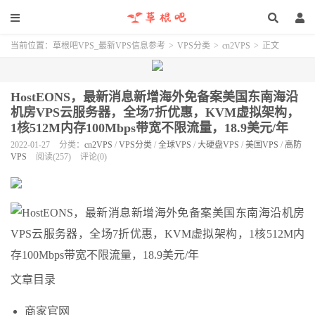
当前位置：
草根吧VPS_最新VPS信息参考
>
VPS分类
>
cn2VPS
>
正文
HostEONS，最新消息新增海外免备案美国东南海沿
机房VPS云服务器，全场7折优惠，KVM虚拟架构，
1核512M内存100Mbps带宽不限流量，18.9美元/年
2022-01-27
分类：
cn2VPS
/
VPS分类
/
全球VPS
/
大硬盘VPS
/
美国VPS
/
高防
VPS
阅读(257)
评论(0)
文章目录
商家官网