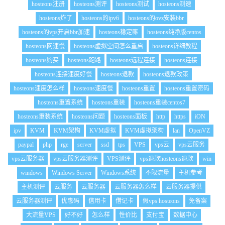
hosteons注册
hosteons测评
hosteons测试
hosteons测速
hosteons炸了
hosteons的ipv6
hosteons的ovz安装bbr
hosteons的vps开启bbr加速
hosteons稳定嘛
hosteons纯净版centos
hosteons网速慢
hosteons虚拟空间怎么重启
hosteons详细教程
hosteons购买
hosteons跑路
hosteons远程连接
hosteons连接
hosteons连接速度好慢
hosteons退款
hosteons退款政策
hosteons速度怎么样
hosteons速度慢
hosteons重置
hosteons重置密码
hosteons重置系统
hosteons重装
hosteons重装centos7
hosteons重装系统
hosteons问题
hosteons面板
http
https
iON
ipv
KVM
KVM架构
KVM虚拟
KVM虚拟架构
lan
OpenVZ
paypal
php
rge
server
ssd
tps
VPS
vps云
vps云服务
vps云服务器
vps云服务器测评
VPS测评
vps退款hosteons退款
win
windows
Windows Server
Windows系统
不限流量
主机参考
主机测评
云服务
云服务器
云服务器怎么样
云服务器提供
云服务器测评
优惠码
信用卡
借记卡
假vps hosteons
免备案
大流量VPS
好不好
怎么样
性价比
支付宝
数据中心