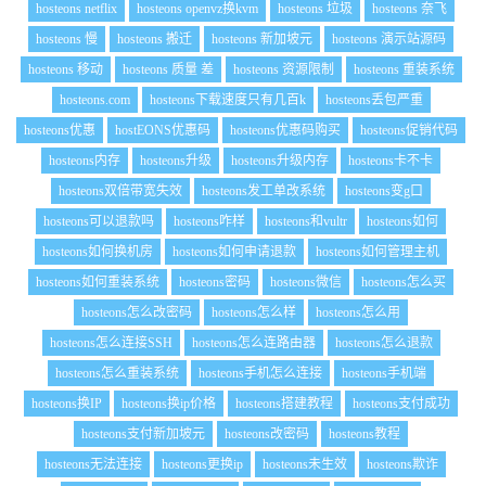
hosteons netflix
hosteons openvz换kvm
hosteons 垃圾
hosteons 奈飞
hosteons 慢
hosteons 搬迁
hosteons 新加坡元
hosteons 演示站源码
hosteons 移动
hosteons 质量 差
hosteons 资源限制
hosteons 重装系统
hosteons.com
hosteons下载速度只有几百k
hosteons丢包严重
hosteons优惠
hostEONS优惠码
hosteons优惠码购买
hosteons促销代码
hosteons内存
hosteons升级
hosteons升级内存
hosteons卡不卡
hosteons双倍带宽失效
hosteons发工单改系统
hosteons变g口
hosteons可以退款吗
hosteons咋样
hosteons和vultr
hosteons如何
hosteons如何换机房
hosteons如何申请退款
hosteons如何管理主机
hosteons如何重装系统
hosteons密码
hosteons微信
hosteons怎么买
hosteons怎么改密码
hosteons怎么样
hosteons怎么用
hosteons怎么连接SSH
hosteons怎么连路由器
hosteons怎么退款
hosteons怎么重装系统
hosteons手机怎么连接
hosteons手机端
hosteons换IP
hosteons换ip价格
hosteons搭建教程
hosteons支付成功
hosteons支付新加坡元
hosteons改密码
hosteons教程
hosteons无法连接
hosteons更换ip
hosteons未生效
hosteons欺诈