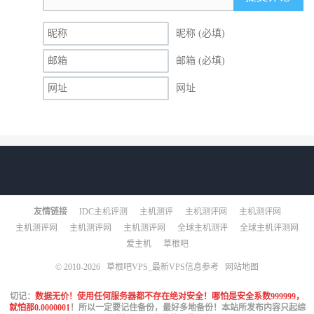
昵称 (必填)
邮箱 (必填)
网址
友情链接
IDC主机评测
主机测评
主机测评网
主机测评网
主机测评网
主机测评网
主机测评网
全球主机测评
全球主机评测网
爱主机
草根吧
© 2010-2026
草根吧VPS_最新VPS信息参考
网站地图
切记：
数据无价！使用任何服务器都不存在绝对安全！哪怕是安全系数999999，
就怕那0.0000001
！所以一定要记住备份，最好多地备份！本站所发布内容只起综