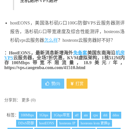
主机测评/VPS测评
hostEONS，美国洛杉矶G口100G防御VPS云服务器测评
报告，洛杉矶G口带宽速度及综合性能测评，hosteons洛
杉矶vps云服务器
怎么样
？hosteons云服务器好不好？
：HostEONS，最新消息新增海外
免备案
美国东南海沿
机房
VPS
云服务器，全场7折优惠，KVM虚拟架构，1核512M内
存100Mbps带宽不限流量，18.9美元/年，
https://vps.caogenba.com.com/41510.html
赞(
0
)
打赏
分享到：
更多
(
0
)
标签：
100Mbps
1Gbps
1Gbps带宽
aff
ain
cpu
ddi
ddos
DDoS防御
hostEONS
hosteons IP
hosteons kvm 更换ip