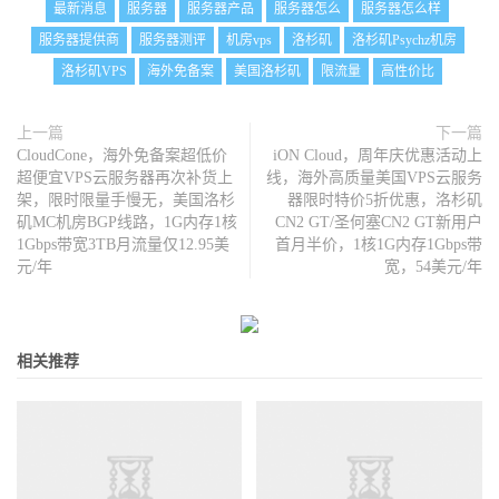
最新消息
服务器
服务器产品
服务器怎么
服务器怎么样
服务器提供商
服务器测评
机房vps
洛杉矶
洛杉矶Psychz机房
洛杉矶VPS
海外免备案
美国洛杉矶
限流量
高性价比
上一篇
下一篇
CloudCone，海外免备案超低价
iON Cloud，周年庆优惠活动上
超便宜VPS云服务器再次补货上
线，海外高质量美国VPS云服务
架，限时限量手慢无，美国洛杉
器限时特价5折优惠，洛杉矶
矶MC机房BGP线路，1G内存1核
CN2 GT/圣何塞CN2 GT新用户
1Gbps带宽3TB月流量仅12.95美
首月半价，1核1G内存1Gbps带
元/年
宽，54美元/年
相关推荐