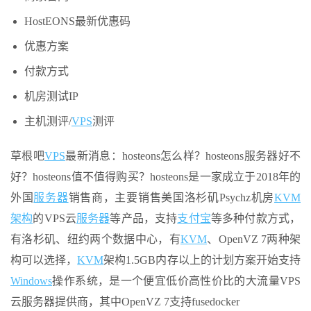
HostEONS最新优惠码
优惠方案
付款方式
机房测试IP
主机测评/
VPS
测评
草根吧
VPS
最新消息：hosteons怎么样？hosteons服务器好不
好？hosteons值不值得购买？hosteons是一家成立于2018年的
外国
服务器
销售商，主要销售美国洛杉矶Psychz机房
KVM
架构
的VPS云
服务器
等产品，支持
支付宝
等多种付款方式，
有洛杉矶、纽约两个数据中心，有
KVM
、OpenVZ 7两种架
构可以选择，
KVM
架构1.5GB内存以上的计划方案开始支持
Windows
操作系统，是一个便宜低价高性价比的大流量VPS
云服务器提供商，其中OpenVZ 7支持fusedocker