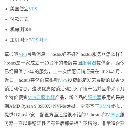
美国便宜
VPS
付款方式
机房测试IP
主机测评/
VPS测评
草根吧
VPS
最新消息：hostus好不好？hostus服务器怎么样？
hostus是一家成立于2012年的老牌美国
服务器
提供商，距今
已经提供了8年的服务，上一次优惠促销还是在2018年5月，
近日，hostus突然向草根吧
VPS
投稿邮箱发来最新的优惠促
销活动信息，这次优惠促销活动加入了新产品并且带来了几
个特价便宜
VPS云
服务器
产品，新产品的
服务器
采用的是高
端AMD Ryzen 9 3900X+NVMe硬盘，全部基于
KVM
虚拟，
提供1Gbps带宽，配置方面还是很不错的！hostus的
VPS云
服
务器一直以来稳定性还有售后都是相当不错的，非常适合建