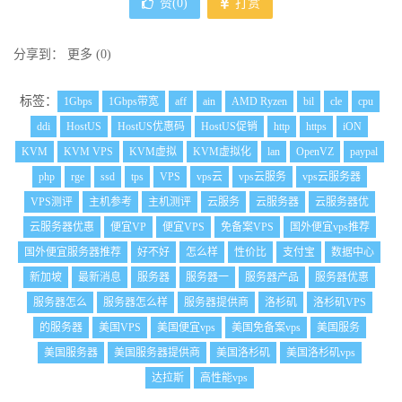
赞(
0
)
打赏
分享到：
更多
(
0
)
标签：
1Gbps
1Gbps带宽
aff
ain
AMD Ryzen
bil
cle
cpu
ddi
HostUS
HostUS优惠码
HostUS促销
http
https
iON
KVM
KVM VPS
KVM虚拟
KVM虚拟化
lan
OpenVZ
paypal
php
rge
ssd
tps
VPS
vps云
vps云服务
vps云服务器
VPS测评
主机参考
主机测评
云服务
云服务器
云服务器优
云服务器优惠
便宜VP
便宜VPS
免备案VPS
国外便宜vps推荐
国外便宜服务器推荐
好不好
怎么样
性价比
支付宝
数据中心
新加坡
最新消息
服务器
服务器一
服务器产品
服务器优惠
服务器怎么
服务器怎么样
服务器提供商
洛杉矶
洛杉矶VPS
的服务器
美国VPS
美国便宜vps
美国免备案vps
美国服务
美国服务器
美国服务器提供商
美国洛杉矶
美国洛杉矶vps
达拉斯
高性能vps