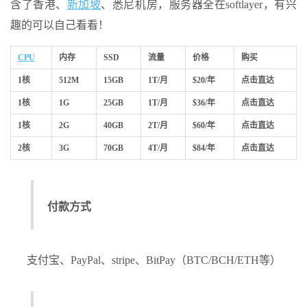
含了香港、
新加坡
、悉尼机房，服务器全在softlayer，有兴
趣的可以自己看看！
CPU
内存
SSD
流量
价格
购买
1核
512M
15GB
1T/月
$20/年
点击直达
1核
1G
25GB
1T/月
$36/年
点击直达
1核
2G
40GB
2T/月
$60/年
点击直达
2核
3G
70GB
4T/月
$84/年
点击直达
付款方式
支付宝、PayPal、stripe、BitPay（BTC/BCH/ETH等）