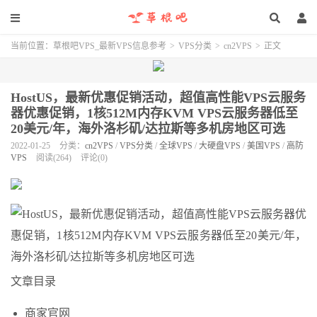
当前位置：
草根吧VPS_最新VPS信息参考
>
VPS分类
>
cn2VPS
>
正文
HostUS，最新优惠促销活动，超值高性能VPS云服务
器优惠促销，1核512M内存KVM VPS云服务器低至
20美元/年，海外洛杉矶/达拉斯等多机房地区可选
2022-01-25
分类：
cn2VPS
/
VPS分类
/
全球VPS
/
大硬盘VPS
/
美国VPS
/
高防
VPS
阅读(264)
评论(0)
文章目录
商家官网