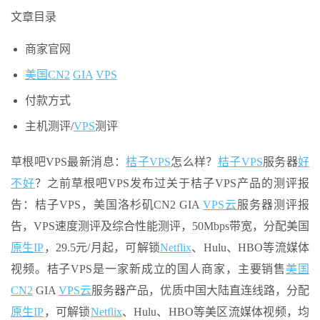
文章目录
商家官网
美国CN2
GIA
VPS
付款方式
主机测评/
VPS
测评
草根吧VPS最新消息：
桔子VPS
怎么样？
桔子VPS
服务器
好
不好
？之前草根吧VPS发布过关于桔子VPS产品的测评报
告：桔子VPS，美国洛杉矶CN2 GIA
VPS云
服务器测评报
告，VPS速度测评及综合性能测评，50Mbps带宽，分配美国
原生IP
，29.5元/月起，可解锁
Netflix
、Hulu、HBO等流媒体
视频。桔子VPS是一家新成立的国人商家，主要销售
美国
CN2
GIA
VPS云
服务器产品，优质中国大陆直连线路，分配
原生IP
，可解锁
Netflix
、Hulu、HBO等美区流媒体视频，均