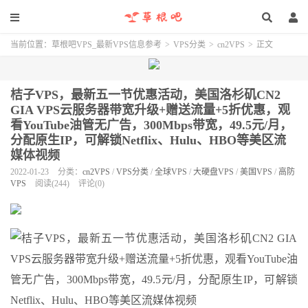
当前位置：
草根吧VPS_最新VPS信息参考
>
VPS分类
>
cn2VPS
>
正文
桔子VPS，最新五一节优惠活动，美国洛杉矶CN2
GIA VPS云服务器带宽升级+赠送流量+5折优惠，观
看YouTube油管无广告，300Mbps带宽，49.5元/月，
分配原生IP，可解锁Netflix、Hulu、HBO等美区流
媒体视频
2022-01-23
分类：
cn2VPS
/
VPS分类
/
全球VPS
/
大硬盘VPS
/
美国VPS
/
高防
VPS
阅读(244)
评论(0)