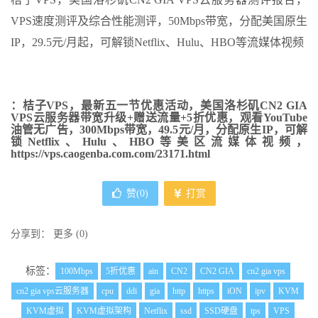
VPS速度测评及综合性能测评，50Mbps带宽，分配美国原生
IP，29.5元/月起，可解锁Netflix、Hulu、HBO等流媒体视频
：桔子VPS，最新五一节优惠活动，美国洛杉矶CN2 GIA
VPS云服务器带宽升级+赠送流量+5折优惠，观看YouTube
油管无广告，300Mbps带宽，49.5元/月，分配原生IP，可解
锁Netflix、Hulu、HBO等美区流媒体视频，
https://vps.caogenba.com.com/23171.html
赞(
0
)
打赏
分享到：
更多
(
0
)
标签：
100Mbps
5折优惠
ain
CN2
CN2 GIA
cn2 gia vps
cn2 gia vps云服务器
cpu
ddi
gia
http
https
iON
ipv
KVM
KVM虚拟
KVM虚拟架构
Netflix
ssd
SSD硬盘
tps
VPS