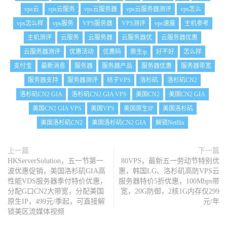
vps云
vps云服务
vps云服务器
vps云服务器测评
vps怎么
vps怎么样
vps服务
VPS服务器
VPS测评
vps速度
主机参考
主机测评
云服务
云服务器
云服务器优
云服务器优惠
云服务器测评
优惠活动
优惠码
原生ip
好不好
怎么样
支付宝
最新消息
服务器
服务器产品
服务器优惠
服务器带宽
服务器支持
服务器测评
桔子VPS
洛杉矶
洛杉矶CN2
洛杉矶CN2 GIA
洛杉矶CN2 GIA VPS
美国CN2
美国CN2 GIA
美国CN2 GIA VPS
美国VPS
美国原生IP
美国洛杉矶
美国洛杉矶CN2
美国洛杉矶CN2 GIA
解锁Netflix
上一篇
下一篇
HKServerSolution，五一节第一
80VPS，最新五一劳动节特别优
波优惠促销，美国洛杉矶GIA高
惠，韩国LG、洛杉矶高防VPS云
性能VDS服务器季付特价优惠，
服务器特价5折优惠，100Mbps带
分配G口CN2大带宽，分配美国
宽，20G防御，2核1G内存仅299
原生IP，499元/季起，可直接解
元/年
锁美区流媒体视频