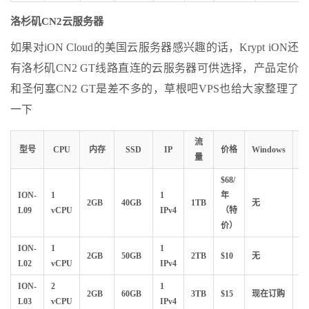
洛杉矶CN2云服务器
如果对iON Cloud的美国云服务器感兴趣的话，Krypt iON还
有洛杉矶CN2 GT线路直连的云服务器可供选择，产品定价
和圣何塞CN2 GT是差不多的，草根吧VPS也给大家整理了
一下
流
型号
CPU
内存
SSD
IP
价格
Windows
Li
量
$68/
ION-
1
1
年
2GB
40GB
1TB
无
L09
vCPU
IPv4
（特
订
价）
ION-
1
1
2GB
50GB
2TB
$10
无
L02
vCPU
IPv4
订
ION-
2
1
2GB
60GB
3TB
$15
现在订购
L03
vCPU
IPv4
订