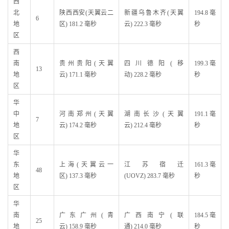
西
北
陕西西安(天翼云二
新疆乌鲁木齐(天翼
194.8 毫
6
地
区) 181.2 毫秒
云) 222.3 毫秒
秒
区
西
南
贵州贵阳(天翼
四川德阳(移
199.3 毫
13
地
云) 171.1 毫秒
动) 228.2 毫秒
秒
区
华
中
河南郑州(天翼
湖南长沙(天翼
191.1 毫
7
地
云) 174.2 毫秒
云) 212.4 毫秒
秒
区
华
东
上海(天翼云一
江苏宿迁
161.3 毫
48
地
区) 137.3 毫秒
(UOVZ) 283.7 毫秒
秒
区
华
南
广东广州(青
广西南宁(联
184.5 毫
25
地
云) 158.9 毫秒
通) 214.0 毫秒
秒