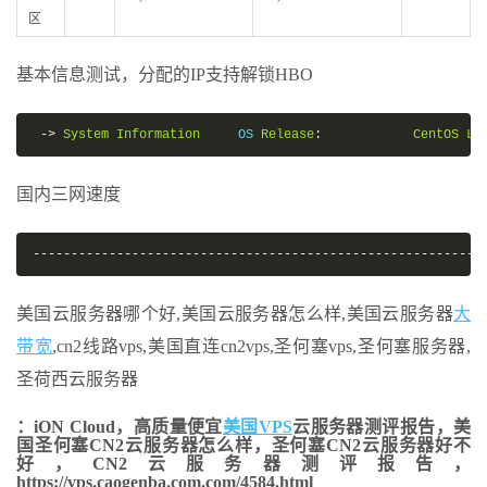
区
基本信息测试，分配的IP支持解锁HBO
->
System
Information
     OS 
Release
:
CentOS
Li
国内三网速度
-----------------------------------------------------------
美国云服务器哪个好,美国云服务器怎么样,美国云服务器
大
带宽
,cn2线路vps,美国直连cn2vps,圣何塞vps,圣何塞服务器,
圣荷西云服务器
：iON Cloud，高质量便宜
美国VPS
云服务器测评报告，美
国圣何塞CN2云服务器怎么样，圣何塞CN2云服务器好不
好，CN2云服务器测评报告，
https://vps.caogenba.com.com/4584.html