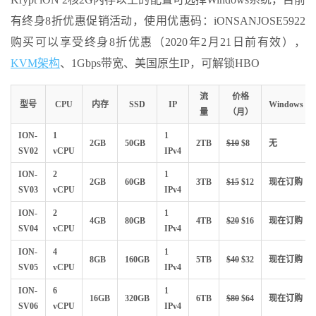
有终身8折优惠促销活动，使用优惠码：iONSANJOSE5922
购买可以享受终身8折优惠（2020年2月21日前有效），
KVM架构
、1Gbps带宽、美国原生IP，可解锁HBO
流
价格
型号
CPU
内存
SSD
IP
Windows
量
（月）
ION-
1
1
2GB
50GB
2TB
$10
$8
无
SV02
vCPU
IPv4
ION-
2
1
2GB
60GB
3TB
$15
$12
现在订购
SV03
vCPU
IPv4
ION-
2
1
4GB
80GB
4TB
$20
$16
现在订购
SV04
vCPU
IPv4
ION-
4
1
8GB
160GB
5TB
$40
$32
现在订购
SV05
vCPU
IPv4
ION-
6
1
16GB
320GB
6TB
$80
$64
现在订购
SV06
vCPU
IPv4