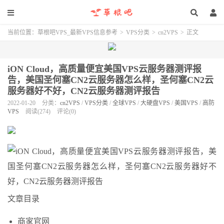
当前位置：
草根吧VPS_最新VPS信息参考
>
VPS分类
>
cn2VPS
>
正文
iON Cloud，高质量便宜美国VPS云服务器测评报
告，美国圣何塞CN2云服务器怎么样，圣何塞CN2云
服务器好不好，CN2云服务器测评报告
2022-01-20
分类：
cn2VPS
/
VPS分类
/
全球VPS
/
大硬盘VPS
/
美国VPS
/
高防
VPS
阅读(274)
评论(0)
文章目录
商家官网