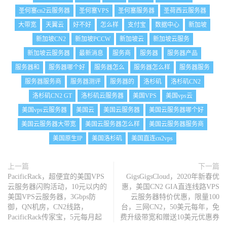
圣何塞cn2云服务器
圣何塞VPS
圣何塞服务器
圣荷西云服务器
大带宽
天翼云
好不好
怎么样
支付宝
数据中心
新加坡
新加坡CN2
新加坡PCCW
新加坡云
新加坡云服务
新加坡云服务器
最新消息
服务商
服务器
服务器产品
服务器和
服务器哪个好
服务器怎么
服务器怎么样
服务器服务
服务器服务商
服务器测评
服务器的
洛杉矶
洛杉矶CN2
洛杉矶CN2 GT
洛杉矶云服务器
美国VPS
美国vps云
美国vps云服务器
美国云
美国云服务器
美国云服务器哪个好
美国云服务器大带宽
美国云服务器怎么样
美国云服务器服务商
美国原生IP
美国洛杉矶
美国直连cn2vps
上一篇
下一篇
PacificRack，超便宜的美国VPS
GigsGigsCloud，2020年新春优
云服务器闪购活动，10元以内的
惠，美国CN2 GIA直连线路VPS
美国VPS云服务器，3Gbps防
云服务器特价优惠，限量100
御，QN机房，CN2线路，
台，三网CN2，50美元每年，免
PacificRack传家宝，5元每月起
费升级带宽和赠送10美元优惠券