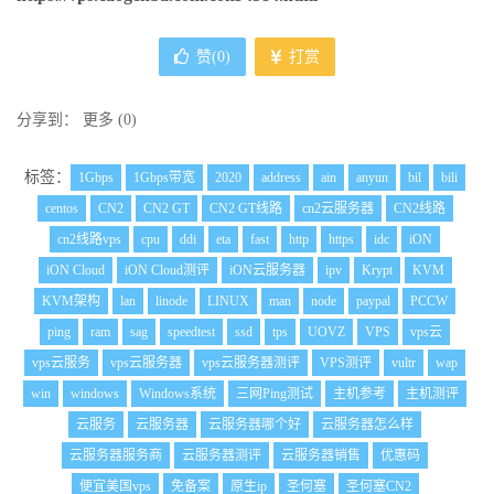
赞(
0
)
打赏
分享到：
更多
(
0
)
标签：
1Gbps
1Gbps带宽
2020
address
ain
anyun
bil
bili
centos
CN2
CN2 GT
CN2 GT线路
cn2云服务器
CN2线路
cn2线路vps
cpu
ddi
eta
fast
http
https
idc
iON
iON Cloud
iON Cloud测评
iON云服务器
ipv
Krypt
KVM
KVM架构
lan
linode
LINUX
man
node
paypal
PCCW
ping
ram
sag
speedtest
ssd
tps
UOVZ
VPS
vps云
vps云服务
vps云服务器
vps云服务器测评
VPS测评
vultr
wap
win
windows
Windows系统
三网Ping测试
主机参考
主机测评
云服务
云服务器
云服务器哪个好
云服务器怎么样
云服务器服务商
云服务器测评
云服务器销售
优惠码
便宜美国vps
免备案
原生ip
圣何塞
圣何塞CN2