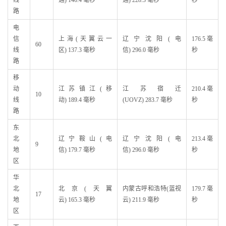
线
通) 146.4 毫秒
通) 228.3 毫秒
秒
路
电
信
上海(天翼云一
辽宁沈阳(电
176.5 毫
60
线
区) 137.3 毫秒
信) 296.0 毫秒
秒
路
移
动
江苏镇江(移
江苏宿迁
210.4 毫
10
线
动) 189.4 毫秒
(UOVZ) 283.7 毫秒
秒
路
东
北
辽宁鞍山(电
辽宁沈阳(电
213.4 毫
9
地
信) 179.7 毫秒
信) 296.0 毫秒
秒
区
华
北
北京(天翼
内蒙古呼和浩特(蓝视
179.7 毫
17
地
云) 165.3 毫秒
云) 211.9 毫秒
秒
区