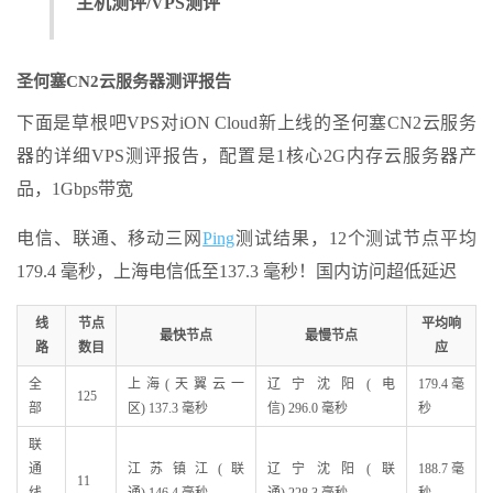
主机测评/VPS测评
圣何塞CN2云服务器测评报告
下面是草根吧VPS对iON Cloud新上线的圣何塞CN2云服务
器的详细VPS测评报告，配置是1核心2G内存云服务器产
品，1Gbps带宽
电信、联通、移动三网
Ping
测试结果，12个测试节点平均
179.4 毫秒，上海电信低至137.3 毫秒！国内访问超低延迟
线
节点
平均响
最快节点
最慢节点
路
数目
应
全
上海(天翼云一
辽宁沈阳(电
179.4 毫
125
部
区) 137.3 毫秒
信) 296.0 毫秒
秒
联
通
江苏镇江(联
辽宁沈阳(联
188.7 毫
11