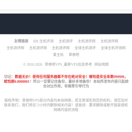
友情链接
IDC主机评测
主机测评
主机测评网
主机测评网
主机测评网
主机测评网
主机测评网
全球主机测评
全球主机评测网
爱主机
草根吧
© 2010-2026
草根吧VPS_最新VPS信息参考
网站地图
切记：
数据无价！使用任何服务器都不存在绝对安全！哪怕是安全系数999999，
就怕那0.0000001
！所以一定要记住备份，最好多地备份！本站所发布内容只起综
合对比作用，非推荐引导行为
版权声明：草根吧VPS部分内容均来自网络，若无意侵犯到您的权利，请您及时
联系我们，我们将在72小时内删除相关内容！请查阅：
要求删除或断开链接侵权
网络内容的流程