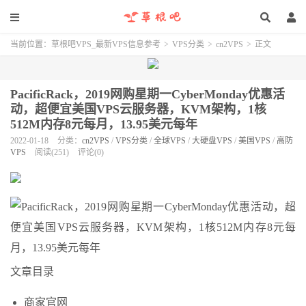
当前位置：
草根吧VPS_最新VPS信息参考
>
VPS分类
>
cn2VPS
>
正文
PacificRack，2019网购星期一CyberMonday优惠活
动，超便宜美国VPS云服务器，KVM架构，1核
512M内存8元每月，13.95美元每年
2022-01-18
分类：
cn2VPS
/
VPS分类
/
全球VPS
/
大硬盘VPS
/
美国VPS
/
高防
VPS
阅读(251)
评论(0)
文章目录
商家官网