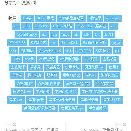
分享到：
更多
(
0
)
标签：
1Gbps
1Gbps带宽
2019黑色星期五
5折优惠
acificrack
ain
CN2
CN2 GT
CN2 GT线路
CN2 VPS云服务器
cpu
CyberMonday
ddi
http
https
idc
iON
ipv
KVM
KVM VPS
KVM架构
ncz
PacificRack
PacificRack官网
paypal
php
QN机房
QuadraNet机房
ssd
SSD VPS
SSD硬盘
tps
VPS
vps云
vps云服务
vps云服务器
VPS测评
主机参考
主机测评
云服务
云服务器
优惠活动
便宜美国vps
信用卡
支付宝
最新消息
服务器
服务器产品
洛杉矶
洛杉矶CN2
洛杉矶QN
洛杉矶QN机房
洛杉矶云服务器
混合服务器
网购星期一
美国CN2
美国CN2 VPS
美国CN2 VPS云服务器
美国VPS
美国vps云
美国vps云服务器
美国服务器
美国洛杉矶
美国洛杉矶云服务器
超便宜美国vps
黑色星期五
上一篇
下一篇
Hostodo，2019感恩节、黑色星
VirMach，黑色星期五、