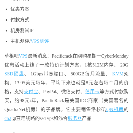
优惠方案
付款方式
机房测试IP
主机测评/
VPS测评
草根吧
VPS
最新消息：Pacificrack在网购星期一CyberMonday
优惠活动上线了一款特价计划方案，1核512M内存、 20G
SSD硬盘
、 1Gbps带宽端口、 500GB每月流量、
KVM
架
构、13.95美元每年，平均下来也就是8元左右每个月的价
格，支持
支付宝
、PayPal、微信支付、
信用卡
等方式付款购
买，约98元/年，PacificRack是美国IDC商家（美国著名的
QuadraNet机房）的子品牌，它主要销售洛杉矶
QN机房
的
cn2
gt直连线路的ssd vps和混合
服务器
产品