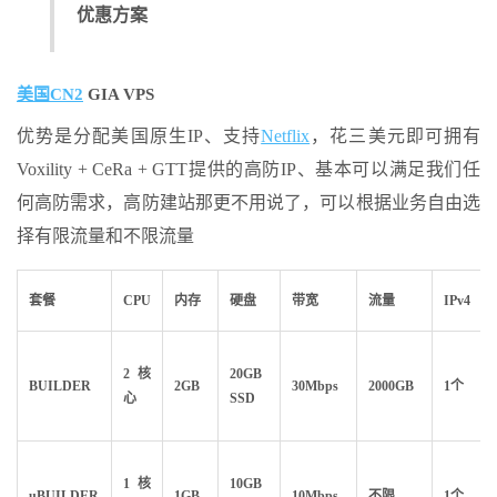
优惠方案
美国CN2
GIA VPS
优势是分配美国原生IP、支持
Netflix
，花三美元即可拥有
Voxility + CeRa + GTT提供的高防IP、基本可以满足我们任
何高防需求，高防建站那更不用说了，可以根据业务自由选
择有限流量和不限流量
套餐
CPU
内存
硬盘
带宽
流量
IPv4
2核
20GB
BUILDER
2GB
30Mbps
2000GB
1个
心
SSD
1核
10GB
uBUILDER
1GB
10Mbps
不限
1个