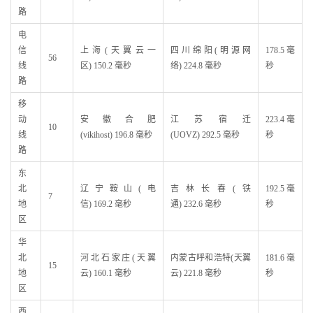
路
电
信
上海(天翼云一
四川绵阳(明源网
178.5 毫
56
线
区) 150.2 毫秒
络) 224.8 毫秒
秒
路
移
动
安徽合肥
江苏宿迁
223.4 毫
10
线
(vikihost) 196.8 毫秒
(UOVZ) 292.5 毫秒
秒
路
东
北
辽宁鞍山(电
吉林长春(铁
192.5 毫
7
地
信) 169.2 毫秒
通) 232.6 毫秒
秒
区
华
北
河北石家庄(天翼
内蒙古呼和浩特(天翼
181.6 毫
15
地
云) 160.1 毫秒
云) 221.8 毫秒
秒
区
西