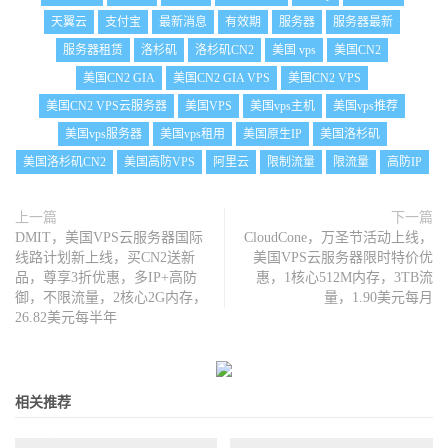
天翼云
支付宝
最新消息
有效期
服务器
服务器最新
服务器租赁
洛杉矶
洛杉矶CN2
美国 vps
美国CN2
美国CN2 GIA
美国CN2 GIA VPS
美国CN2 VPS
美国CN2 VPS云服务器
美国VPS
美国vps主机
美国vps推荐
美国vps服务器
美国vps租用
美国原生IP
美国洛杉矶
美国洛杉矶CN2
美国高防VPS
阿里云
限制流量
限流量
高防IP
上一篇
下一篇
DMIT，美国VPS云服务器国际
CloudCone，万圣节活动上线，
线路计划新上线，买CN2送新
美国VPS云服务器限时特价优
品，尊享3折优惠，多IP+高防
惠，1核心512M内存，3TB流
御，不限流量，2核心2G内存，
量，1.90美元每月
26.82美元每半年
相关推荐