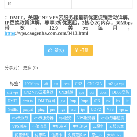
区
：DMIT，美国CN2 VPS云服务器最新优惠促销活动详解，
IP更换政策详解，尊享3折优惠起，2核心2G内存，30Mbps
带宽，12.9美元每月，
https
://vps.caogenba.com.com/3413.html
赞(
0
)
打赏
分享到：
更多
(
0
)
标签：
100Mbps
aff
ain
cera
CN2
CN2 GIA
cn2 gia vps
cn2 vps
CN2 VPS云服务器
CN2线路
cpu
ddi
ddos
DDoS高防
DMIT
dmit.io
DMIT官网
gia
http
https
iON
ipv
lax
lit
Netflix
paypal
ping
pro
rge
ssd
tps
UOVZ
VPS
vps云
vps云服务
vps云服务器
vps服务
VPS服务器
vps服务器租赁
VPS测评
不限流量
主机参考
主机测评
云服务
云服务器
优惠活动
优惠码
信用卡
免费更换IP
原生ip
大陆CN2