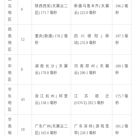
北
陕西西安(天翼云二
新疆乌鲁木齐(天翼
196.2 毫
6
地
区) 171.7 毫秒
云) 222.0 毫秒
秒
区
西
南
重庆(联通) 178.2 毫
四川德阳(移
197.5 毫
12
地
秒
动) 232.8 毫秒
秒
区
华
中
湖南长沙(天翼
河南郑州(天翼
189.1 毫
8
地
云) 170.8 毫秒
云) 200.1 毫秒
秒
区
华
东
浙江杭州(阿里
江苏宿迁
175.7 毫
43
地
云) 138.1 毫秒
(UOVZ) 292.5 毫秒
秒
区
华
南
广东广州(天翼云二
广东深圳(游戏宽
181.2 毫
19
地
区) 165.6 毫秒
带) 228.3 毫秒
秒