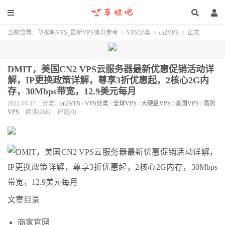
当前位置：
草根吧VPS_最新VPS信息参考
>
VPS分类
>
cn2VPS
>
正文
DMIT，美国CN2 VPS云服务器最新优惠促销活动详
解，IP更换政策详解，尊享3折优惠起，2核心2G内
存，30Mbps带宽，12.9美元每月
2022-01-17
分类：
cn2VPS
/
VPS分类
/
全球VPS
/
大硬盘VPS
/
美国VPS
/
高防
VPS
阅读(268)
评论(0)
文章目录
商家官网