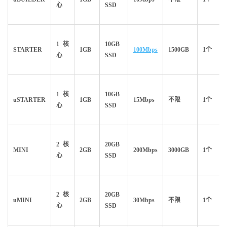
心
SSD
1核
10GB
STARTER
1GB
100Mbps
1500GB
1个
心
SSD
1核
10GB
uSTARTER
1GB
15Mbps
不限
1个
心
SSD
2核
20GB
MINI
2GB
200Mbps
3000GB
1个
心
SSD
2核
20GB
uMINI
2GB
30Mbps
不限
1个
心
SSD