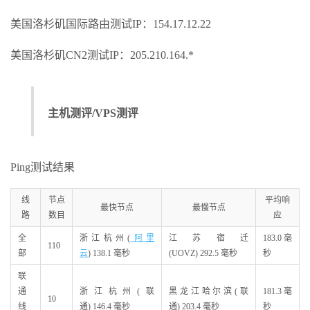
美国洛杉矶国际路由测试IP：154.17.12.22
美国洛杉矶CN2测试IP：205.210.164.*
主机测评/VPS测评
Ping测试结果
线
节点
平均响
最快节点
最慢节点
路
数目
应
全
浙江杭州(
阿里
江苏宿迁
183.0 毫
110
部
云
) 138.1 毫秒
(UOVZ) 292.5 毫秒
秒
联
通
浙江杭州(联
黑龙江哈尔滨(联
181.3 毫
10
线
通) 146.4 毫秒
通) 203.4 毫秒
秒