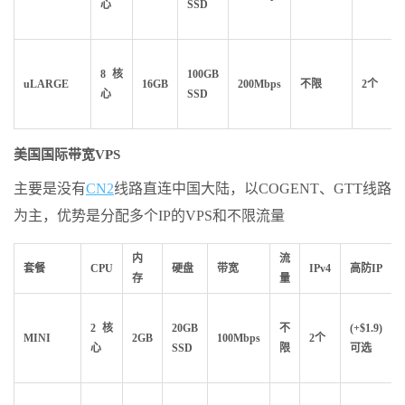
心
SSD
8核
100GB
uLARGE
16GB
200Mbps
不限
2个
心
SSD
美国国际带宽VPS
主要是没有
CN2
线路直连中国大陆，以COGENT、GTT线路
为主，优势是分配多个IP的VPS和不限流量
内
流
套餐
CPU
硬盘
带宽
IPv4
高防IP
存
量
2核
20GB
不
(+$1.9)
MINI
2GB
100Mbps
2个
心
SSD
限
可选