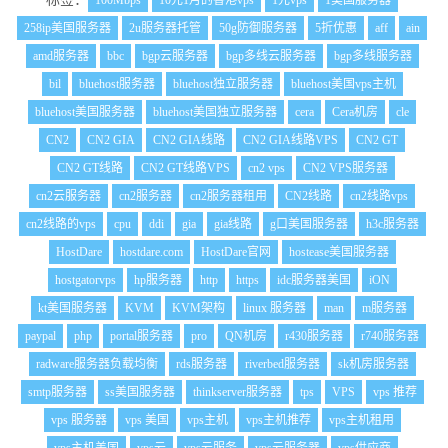
100Mbps
10元1月的香港vps
1元vps
1美国服务器
258ip美国服务器
2u服务器托管
50g防御服务器
5折优惠
aff
ain
amd服务器
bbc
bgp云服务器
bgp多线云服务器
bgp多线服务器
bil
bluehost服务器
bluehost独立服务器
bluehost美国vps主机
bluehost美国服务器
bluehost美国独立服务器
cera
Cera机房
cle
CN2
CN2 GIA
CN2 GIA线路
CN2 GIA线路VPS
CN2 GT
CN2 GT线路
CN2 GT线路VPS
cn2 vps
CN2 VPS服务器
cn2云服务器
cn2服务器
cn2服务器租用
CN2线路
cn2线路vps
cn2线路的vps
cpu
ddi
gia
gia线路
g口美国服务器
h3c服务器
HostDare
hostdare.com
HostDare官网
hostease美国服务器
hostgatorvps
hp服务器
http
https
idc服务器美国
iON
kt美国服务器
KVM
KVM架构
linux 服务器
man
m服务器
paypal
php
portal服务器
pro
QN机房
r430服务器
r740服务器
radware服务器负载均衡
rds服务器
riverbed服务器
sk机房服务器
smtp服务器
ss美国服务器
thinkserver服务器
tps
VPS
vps 推荐
vps 服务器
vps 美国
vps主机
vps主机推荐
vps主机租用