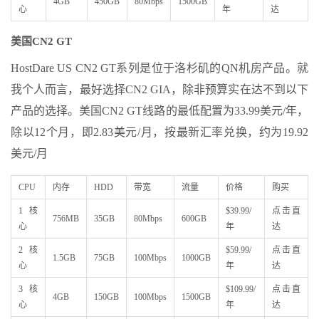
4GB
450GB
80Mbps
1500GB
心
年
达
美国CN2 GT
HostDare US CN2 GT系列是位于洛杉矶的QN机房产品。就
我个人而言，最好选择CN2 GIA，除非预算实在达不到以下
产品的选择。美国CN2 GT线路的最低配置为33.99美元/年，
除以12个月，即2.83美元/月，按最新汇率兑换，约为19.92
美元/月
CPU
内存
HDD
带宽
流量
价格
购买
1核
$39.99/
点击直
756MB
35GB
80Mbps
600GB
心
年
达
2核
$59.99/
点击直
1.5GB
75GB
100Mbps
1000GB
心
年
达
3核
$109.99/
点击直
4GB
150GB
100Mbps
1500GB
心
年
达