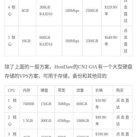
点
4核
300GB
$329.99/
击
8GB
100Mbps
2500GB
心
RAID10
年
直
达
点
5核
600GB
$649.99/
击
16GB
100Mbps
3500GB
心
RAID10
年
直
达
除了上面的一般方案，HostDare的CN2 GIA有一个大型硬盘
存储的VPS方案，可用于存储，备份和其他目的
CPU
内存
硬盘
带宽
流量
价格
购买
1核
$59.99/
点击直
768MB
150GB
50Mbps
600GB
心
年
达
2核
$99.99/
点击直
1.5GB
300GB
65Mbps
1000GB
心
年
达
3核
$199.99/
点击直