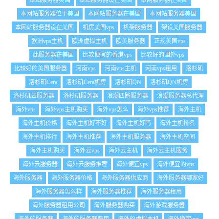
本站服务器美国
本站服务器设在美国
本网服务器在美国
本网站服务器位于美国
本网站服务器在美国
本网站服务器美国
本网站服务器设在美国
机房美国vps
机架服务器
架设美国服务器
欧洲vps主机
欧洲虚拟主机
欧美服务器
正规美国vps
此服务器在美国
比较便宜的香港vps
比较好的国外vps
比较好的美国服务器
河南vps
河南vps主机
河南vps租用
洛杉矶
洛杉矶Cera
洛杉矶Cera机房
洛杉矶QN
洛杉矶QN机房
洛杉矶云服务器
洛杉矶服务器
浪潮四路服务器
浪潮服务器总代理
海外vps
海外vps主机购买
海外vps怎么
海外vps推荐
海外主机
海外主机价格
海外主机好不好
海外主机好吗
海外主机排名
海外主机排行
海外主机推荐
海外主机服务器
海外主机空间
海外主机购买
海外云vps
海外云主机
海外云主机服务
海外云服务器
海外云服务推荐
海外便宜vps
海外便宜的vps
海外服务器
海外服务器价格
海外服务器供应商
海外服务器哪家好
海外服务器怎么样
海外服务器推荐
海外服务器租用
海外服务器租用公司
海外服务器购买
海外游戏服务器