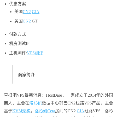
优惠方案
美国
CN2
GIA
美国
CN2
GT
付款方式
机房测试IP
主机测评/
VPS测评
商家简介
草根吧VPS最新消息：HostDare，一家成立于2014年的外国
商人，主要在
洛杉矶
数据中心销售CN2线路VPS产品，主要
基于
KVM架构
，
洛杉矶
Cera
房间的CN2
GIA
线路VPS 洛杉