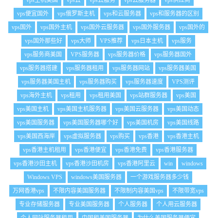
vps主机美国
vps云
vps云服务
vps云服务器
vps供应商
vps便宜国外
vps俄罗斯主机
vps和云服务器
vps和服务器的区别
vps国外
vps国外主机
vps国外云服务器
vps国外服务器
vps国外的
vps国外那些好
vps大师
VPS推荐
vps日本主机
vps服务
vps服务商美国
VPS服务器
vps服务器价格
vps服务器国外
vps服务器搭建
vps服务器租用
vps服务器网站
vps服务器美国
vps服务器美国主机
vps服务器购买
vps服务器速度
VPS测评
vps海外主机
vps租用
vps租用美国
vps站群服务器
vps美国
vps美国主机
vps美国主机服务器
vps美国云服务器
vps美国动态
vps美国服务器
vps美国服务器哪个好
vps美国机房
vps美国线路
vps美国西海岸
vps虚拟服务器
vps购买
vps香港
vps香港主机
vps香港主机租用
vps香港便宜
vps香港免费
vps香港服务器
vps香港沙田主机
vps香港沙田机房
vps香港阿里云
win
windows
Windows VPS
windows美国服务器
一个游戏服务器多少钱
万网香港vps
不限内容美国服务器
不限制内容美国vps
不限带宽vps
专业存储服务器
专业美国服务器
个人服务器
个人用云服务器