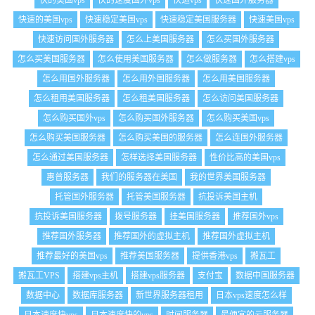
快的美国vps
快的速度国外vps
快运vps
快速国外服务器
快速的美国vps
快速稳定美国vps
快速稳定美国服务器
快速美国vps
快速访问国外服务器
怎么上美国服务器
怎么买国外服务器
怎么买美国服务器
怎么使用美国服务器
怎么做服务器
怎么搭建vps
怎么用国外服务器
怎么用外国服务器
怎么用美国服务器
怎么租用美国服务器
怎么租美国服务器
怎么访问美国服务器
怎么购买国外vps
怎么购买国外服务器
怎么购买美国vps
怎么购买美国服务器
怎么购买美国的服务器
怎么连国外服务器
怎么通过美国服务器
怎样选择美国服务器
性价比高的美国vps
惠普服务器
我们的服务器在美国
我的世界美国服务器
托管国外服务器
托管美国服务器
抗投诉美国主机
抗投诉美国服务器
拨号服务器
挂美国服务器
推荐国外vps
推荐国外服务器
推荐国外的虚拟主机
推荐国外虚拟主机
推荐最好的美国vps
推荐美国服务器
提供香港vps
搬瓦工
搬瓦工VPS
搭建vps主机
搭建vps服务器
支付宝
数据中国服务器
数据中心
数据库服务器
新世界服务器租用
日本vps速度怎么样