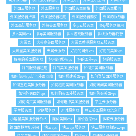
境外服务器
境外服务器租用
外国主机
外国主机空间
外国云vps
外国云服务器
外国服务器
外国服务器价格
外国服务器报价
外国服务器推荐
外国服务器租用
外国服务器购买
外国的服务器
外国高防服务器
外贸美国服务器
多ip云服务器
多ip服务器租用
多ip美国vps
多ip美国服务器
多人游戏服务器
多线服务器托管
大带宽
大带宽美国服务器
大带宽香港服务器云服务器
大流量美国服务器
天翼云服务
好用的国外vps
好用的美国vps
好用的美国服务器
好用的香港vps
好的国外vps
好的服务器
好的服务器租用
好的美国服务器
如何买美国服务器
如何使用vps访问外国网站
如何搭建美国vps
如何登陆国外服务器
如何直连美国服务器
如何租用美国服务器
如何访问美国服务器
如何购买国外vps
如何购买国外服务器
如何购买美国vps
如何购买美国服务器
如何选择美国服务器
学生云服务器
学生服务器
定制服务器
对时服务器
尊云美国服务器怎么样
小容量美国服务器价格
廉价美国vps
廉价香港vps
微软云服务器
德国虚拟主机空间
快云vps
快云vps服务器
快云服务器和快云vps