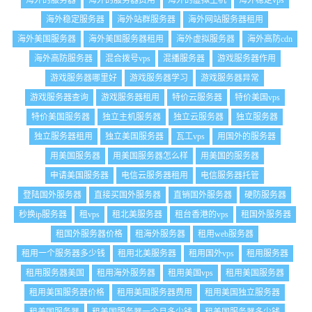
海外的服务器
海外的服务器费用
海外的虚拟主机
海外稳定vps
海外稳定服务器
海外站群服务器
海外网站服务器租用
海外美国服务器
海外美国服务器租用
海外虚拟服务器
海外高防cdn
海外高防服务器
混合拨号vps
混播服务器
游戏服务器作用
游戏服务器哪里好
游戏服务器学习
游戏服务器异常
游戏服务器查询
游戏服务器租用
特价云服务器
特价美国vps
特价美国服务器
独立主机服务器
独立云服务器
独立服务器
独立服务器租用
独立美国服务器
瓦工vps
用国外的服务器
用美国服务器
用美国服务器怎么样
用美国的服务器
申请美国服务器
电信云服务器租用
电信服务器托管
登陆国外服务器
直接买国外服务器
直销国外服务器
硬防服务器
秒换ip服务器
租vps
租北美服务器
租台香港的vps
租国外服务器
租国外服务器价格
租海外服务器
租用web服务器
租用一个服务器多少钱
租用北美服务器
租用国外vps
租用服务器
租用服务器美国
租用海外服务器
租用美国vps
租用美国服务器
租用美国服务器价格
租用美国服务器费用
租用美国独立服务器