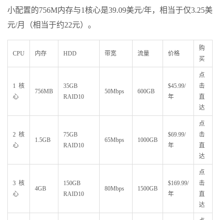
小配置的756M内存与1核心是39.09美元/年，相当于仅3.25美
元/月（相当于约22元）。
购
CPU
内存
HDD
带宽
流量
价格
买
点
1核
35GB
$45.99/
击
756MB
50Mbps
600GB
心
RAID10
年
直
达
点
2核
75GB
$69.99/
击
1.5GB
65Mbps
1000GB
心
RAID10
年
直
达
点
3核
150GB
$169.99/
击
4GB
80Mbps
1500GB
心
RAID10
年
直
达