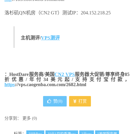
洛杉矶QN机房（CN2 GT）测试IP：204.152.218.25
主机测评/
VPS测评
：HostDare服务商/美国
CN2 VPS
服务器大促销/尊享终身85
折优惠/年付34美元起/支持支付宝付款，
https
://vps.caogenba.com.com/2682.html
赞(
0
)
打赏
分享到：
更多
(
0
)
标签：