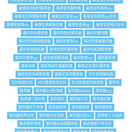
日本速度快vps
日本速度快的vps
时间服务器
最便宜的云服务器
最便宜的国外服务器
最便宜的服务器
最便宜的美国vps
最便宜的美国服务器
最便宜的香港vps
最便宜的香港vps主机
最便宜美国vps
最便宜美国服务器
最便宜香港vps
最便宜香港云主机
最好的云服务器
最好的国外服务器
最好的服务器
最好的流媒体服务器
最好的美国vps
最好的美国服务器
最好美国服务器
最快的国外服务器
最快的美国服务器
最快的香港vps
最快美国服务器
最快香港vps
最新服务器
最新消息
最新美国代理服务器
最稳定的国外服务器
最稳定的美国服务器
最稳定美国服务器
月付美国服务器
月付美国空间
月付香港游戏主机
有没有美国的服务器
服务商
服务器
服务器amd处理器
服务器bluehost
服务器vps
服务器一般价格
服务器云
服务器介绍
服务器优惠
服务器位于美国
服务器使用
服务器促销
服务器免费
服务器免费试用
服务器全在美国
服务器分割vps
服务器十大品牌
服务器受美国
服务器和美国服务器
服务器哪个牌子好