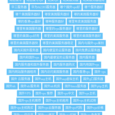
动态拨号
动态拨号vps
北美vps
北美服务器
北美服务器租用
华三服务器
华为rh2285服务器
哪个国外vps好
哪个服务器好
哪个美国服务器好
哪家美国服务器好
哪的美国服务器好
哪的香港vps最好
哪种服务器好
哪里有卖美国服务器
哪里有美国服务器
哪里的vps服务器好
哪里的服务器好
哪里的美国vps好用
哪里的美国服务器
哪里的美国服务器好
哪里的美国服务器快
哪里的美国服务器稳定
国内与国外vps差别
国内买国外服务器
国内便宜的云服务器
国内免费云服务器
国内和国外vps
国内最便宜的云服务器
国内服务器
国内服务器和国外服务器
国内服务器购买
国内用国外vps
国内网站服务器租用
国内访问美国服务器
国内香港vps
国外 vps
国外 云服务器
国外asp主机
国外asp虚拟主机
国外g口服务器
国外idc
国外idc服务商
国外idc机房
国外linux服务器
国外php主机
国外VPS
国外vps 推荐
国外vps中文
国外vps主机
国外vps主机推荐
国外vps主机租用
国外vps主机试用
国外vps主机购买
国外vps云服务器
国外vps代购
国外vps价格