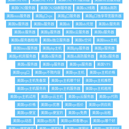
美国CN2 GT
美国CN2 VPS
美国CN2 VPS服务器
美国cn2云服务器
美国CN2服务器
美国CN2站群服务器
美国cn2线路
美国dr高防
美国enzu服务器
美国g口vps
美国g口服务器
美国g口独享带宽服务器
美国he服务器
美国hs服务器
美国idc
美国idc托管
美国idc服务商
美国idc服务器
美国ip服务器
美国kt云服务器
美国kt服务器
美国kt服务器租用
美国kt独立服务器
美国kt空间
美国linux主机
美国linux服务器
美国php主机
美国php服务器
美国pr服务器
美国pr机房服务器
美国sk服务器
美国sk高防服务器
美国sl服务器
美国ss服务器
美国vip服务器
美国vpn服务器
美国VPS
美国vpsg口
美国vps不限内容
美国vps主机
美国vps主机价格
美国vps主机免备案
美国vps主机哪个好
美国vps主机推荐
美国vps主机服务商
美国vps主机服务器
美国vps主机租用
美国vps主机试用
美国vps云主机
美国vps云服务器
美国vps代购
美国vps价格
美国vps优惠
美国vps低价
美国vps供应商
美国vps便宜
美国vps便宜的
美国vps免费
美国vps出租
美国vps动态
美国vps包月
美国vps和香港vps
美国vps哪个好