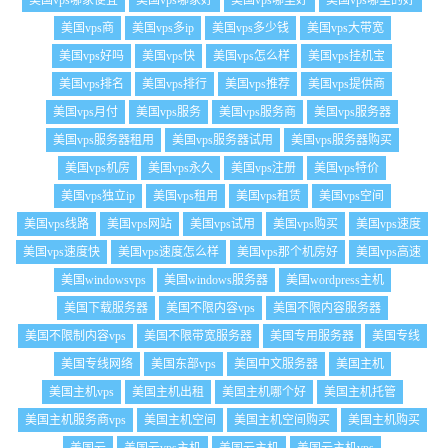
美国vps哪家便宜
美国vps哪家好
美国vps哪里好
美国vps哪里的好
美国vps商
美国vps多ip
美国vps多少钱
美国vps大带宽
美国vps好吗
美国vps快
美国vps怎么样
美国vps挂机宝
美国vps排名
美国vps排行
美国vps推荐
美国vps提供商
美国vps月付
美国vps服务
美国vps服务商
美国vps服务器
美国vps服务器租用
美国vps服务器试用
美国vps服务器购买
美国vps机房
美国vps永久
美国vps注册
美国vps特价
美国vps独立ip
美国vps租用
美国vps租赁
美国vps空间
美国vps线路
美国vps网站
美国vps试用
美国vps购买
美国vps速度
美国vps速度快
美国vps速度怎么样
美国vps那个机房好
美国vps高速
美国windowsvps
美国windows服务器
美国wordpress主机
美国下载服务器
美国不限内容vps
美国不限内容服务器
美国不限制内容vps
美国不限带宽服务器
美国专用服务器
美国专线
美国专线网络
美国东部vps
美国中文服务器
美国主机
美国主机vps
美国主机出租
美国主机哪个好
美国主机托管
美国主机服务商vps
美国主机空间
美国主机空间购买
美国主机购买