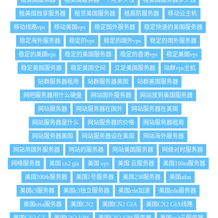
租美国服务器
租美国服务器一个月多少钱
租美国服务器多少钱
租美国独享服务器
租赁美国服务器
租高防服务器
移动云主机
移动线路vps
移动美国vps
稳定国外服务器
稳定快速的美国服务器
稳定海外服务器
稳定的vps
稳定的国外vps
稳定的国外服务器
稳定的美国vps
稳定的美国服务器
稳定的香港vps
稳定美国vps
稳定美国服务器
稳定美国空间
立足美国服务器
站群vps主机
站群服务器租用
站群服务器美国
站群美国服务器
网吧服务器用什么硬盘
网站国外服务器
网站放到美国服务器
网站服务器
网站服务器在国外
网站服务器在美国
网站服务器是什么
网站服务器的价格
网站服务器租用
网站服务器美国
网站服务器设在美国
网站海外服务器
网站用国外服务器
网站的服务器
网站美国服务器
网络对时服务器
网络服务器
美国 cn2 gia
美国 vps
美国 云服务器
美国100m服务器
美国100tb服务器
美国1号服务器
美国258服务器
美国atlas
美国c3服务器
美国c3独立服务器
美国cdn加速
美国cdn服务器
美国cera服务器
美国CN2
美国CN2 GIA
美国CN2 GIA线路