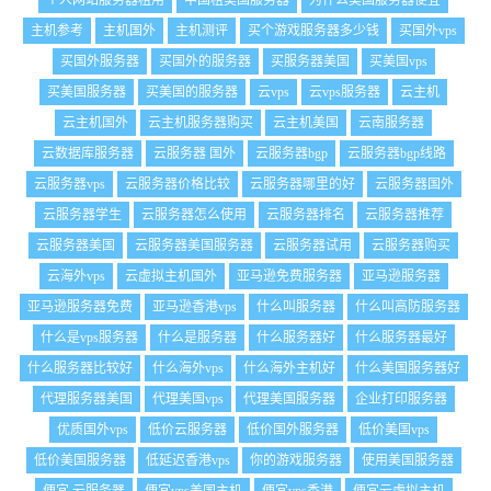
个人网站服务器租用
中国租美国服务器
为什么美国服务器便宜
主机参考
主机国外
主机测评
买个游戏服务器多少钱
买国外vps
买国外服务器
买国外的服务器
买服务器美国
买美国vps
买美国服务器
买美国的服务器
云vps
云vps服务器
云主机
云主机国外
云主机服务器购买
云主机美国
云南服务器
云数据库服务器
云服务器 国外
云服务器bgp
云服务器bgp线路
云服务器vps
云服务器价格比较
云服务器哪里的好
云服务器国外
云服务器学生
云服务器怎么使用
云服务器排名
云服务器推荐
云服务器美国
云服务器美国服务器
云服务器试用
云服务器购买
云海外vps
云虚拟主机国外
亚马逊免费服务器
亚马逊服务器
亚马逊服务器免费
亚马逊香港vps
什么叫服务器
什么叫高防服务器
什么是vps服务器
什么是服务器
什么服务器好
什么服务器最好
什么服务器比较好
什么海外vps
什么海外主机好
什么美国服务器好
代理服务器美国
代理美国vps
代理美国服务器
企业打印服务器
优质国外vps
低价云服务器
低价国外服务器
低价美国vps
低价美国服务器
低延迟香港vps
你的游戏服务器
使用美国服务器