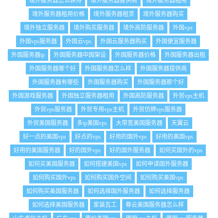
境外服务器怎么获得
境外服务器提供商
境外服务器租用
境外服务器租用价格
境外服务器租赁
境外服务器购买
境外独立服务器
境外购买服务器
境外高防服务器
外国vps
外国vps服务器
外国云vps
外国云服务器购买
外国便宜服务器
外国服务器ip
外国服务器中国架设
外国服务器价格
外国服务器出租
外国服务器哪个好
外国服务器怎么样
外国服务器提供商
外国服务器有哪些
外国服务器购买
外国服务器那个好
外国游戏服务器
外国独立服务器租用
外国高防服务器
外贸vps主机
外贸vps服务器
外贸专用vps主机
外贸仿牌vps服务器
外贸美国服务器
多ip美国vps
大带宽美国服务器
天翼云
好一点的美国vps
好点的vps
好用的国外vps
好用的美国vps
好用的美国服务器
好的国外vps
好的国外服务器
如何买国外的vps
如何买美国服务器
如何搭建美国vps
如何申请国外服务器
如何购买国外vps
如何购买国外空间
如何购买美国vps
如何购买美国服务器
如何选择国外服务器
如何选择服务器
如何选择美国服务器
家装瓦工
尊云美国服务器怎么样