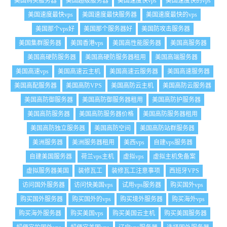
美国购买服务器
美国超级服务器
美国速度快vps
美国速度快的vps
美国速度最快vps
美国速度最快服务器
美国速度最快的vps
美国那个vps好
美国那个服务器好
美国防攻击服务器
美国集群服务器
美国香港vps
美国高性能服务器
美国高服务器
美国高硬防服务器
美国高硬防服务器租用
美国高端服务器
美国高速vps
美国高速云主机
美国高速云服务器
美国高速服务器
美国高配服务器
美国高防VPS
美国高防云主机
美国高防云服务器
美国高防御服务器
美国高防御服务器租用
美国高防护服务器
美国高防服务器
美国高防服务器价格
美国高防服务器租用
美国高防独立服务器
美国高防空间
美国高防站群服务器
美洲服务器
美洲服务器租用
美西vps
自建vps服务器
自建美国服务器
荷兰vps主机
虚拟vps
虚拟主机免备案
虚拟服务器美国
装修瓦工
装修瓦工注意事项
西班牙VPS
访问国外服务器
访问快美国vps
试用vps服务器
购买国外vps
购买国外服务器
购买国外的vps
购买境外服务器
购买海外vps
购买海外服务器
购买美国vps
购买美国云主机
购买美国服务器