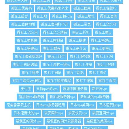
搬瓦工中文网
搬瓦工主机
搬瓦工价格
搬瓦工优惠
搬瓦工优惠吗
搬瓦工优惠码
搬瓦工优惠码怎么来
搬瓦工使用
搬瓦工促销吗
搬瓦工后台
搬瓦工吧
搬瓦工和vultr
搬瓦工地址
搬瓦工官网
搬瓦工官网地址
搬瓦工官网打不开
搬瓦工带宽
搬瓦工怎么样
搬瓦工怎么用
搬瓦工怎么续费
搬瓦工折扣
搬瓦工换ip
搬瓦工换机房
搬瓦工控制台
搬瓦工搭建
搬瓦工搭建ss
搬瓦工搭建ssr
搬瓦工教程
搬瓦工是什么
搬瓦工更换ip
搬瓦工最新优惠码
搬瓦工月付
搬瓦工服务器
搬瓦工机房
搬瓦工机房选择
搬瓦工没有一键ss
搬瓦工注册
搬瓦工登陆
搬瓦工续费
搬瓦工网址
搬瓦工网站
搬瓦工购买
搬瓦工购买vps教程
搬瓦工购买教程
搬瓦工配置
搬瓦工香港
支付宝
支持ipv6的vps
数据中国服务器
新世界vps
新加坡vps服务器
新加坡服务器vps
新加坡的vps服务器
无需备案云主机
日本vps服务器租用
日本vps美国vps
日本速度快vps
日本速度快的vps
景安国外vps
景安快云vps
最便宜国外vps
最便宜的国外vps
最便宜的国外云服务器
最便宜的美国vps