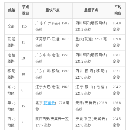
节点
平均
线路
最快节点
最慢节点
数目
响应
广东广州(bgp) 150.2
四川绵阳(明源网络)
184.0
全部
115
毫秒
231.2 毫秒
毫秒
联通
江苏镇江(联通) 161.3
重庆(联通) 225.3 毫
189.8
11
线路
毫秒
秒
毫秒
电信
广东中山(电信) 155.0
四川绵阳(明源网络)
188.1
59
线路
毫秒
231.2 毫秒
毫秒
移动
广东广州(移动) 159.8
四川德阳(移动)
182.1
10
线路
毫秒
227.0 毫秒
毫秒
东北
辽宁大连(电信) 196.8
辽宁鞍山(电信)
204.2
6
地区
毫秒
221.8 毫秒
毫秒
华北
北京(
阿里云
) 177.8 毫
天津(天翼云) 203.9
186.8
15
地区
秒
毫秒
毫秒
西北
陕西西安(天翼云一区)
宁夏中卫(天翼云)
204.5
7
地区
177.7 毫秒
227.0 毫秒
毫秒