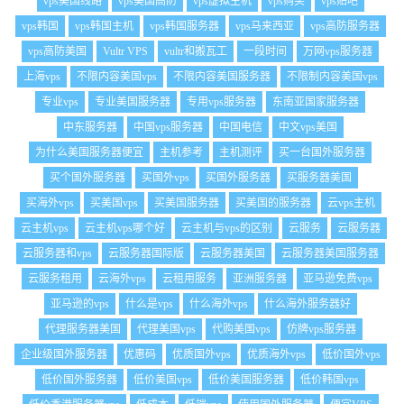
vps美国线路
vps美国高防
vps虚拟主机
vps购买
vps贴吧
vps韩国
vps韩国主机
vps韩国服务器
vps马来西亚
vps高防服务器
vps高防美国
Vultr VPS
vultr和搬瓦工
一段时间
万网vps服务器
上海vps
不限内容美国vps
不限内容美国服务器
不限制内容美国vps
专业vps
专业美国服务器
专用vps服务器
东南亚国家服务器
中东服务器
中国vps服务器
中国电信
中文vps美国
为什么美国服务器便宜
主机参考
主机测评
买一台国外服务器
买个国外服务器
买国外vps
买国外服务器
买服务器美国
买海外vps
买美国vps
买美国服务器
买美国的服务器
云vps主机
云主机vps
云主机vps哪个好
云主机与vps的区别
云服务
云服务器
云服务器和vps
云服务器国际版
云服务器美国
云服务器美国服务器
云服务租用
云海外vps
云租用服务
亚洲服务器
亚马逊免费vps
亚马逊的vps
什么是vps
什么海外vps
什么海外服务器好
代理服务器美国
代理美国vps
代购美国vps
仿牌vps服务器
企业级国外服务器
优惠码
优质国外vps
优质海外vps
低价国外vps
低价国外服务器
低价美国vps
低价美国服务器
低价韩国vps