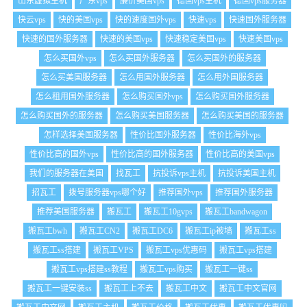
山东虚拟主机
广东vps
廉价美国vps
德国vps主机
德国vps服务器
快云vps
快的美国vps
快的速度国外vps
快速vps
快速国外服务器
快速的国外服务器
快速的美国vps
快速稳定美国vps
快速美国vps
怎么买国外vps
怎么买国外服务器
怎么买国外的服务器
怎么买美国服务器
怎么用国外服务器
怎么用外国服务器
怎么租用国外服务器
怎么购买国外vps
怎么购买国外服务器
怎么购买国外的服务器
怎么购买美国服务器
怎么购买美国的服务器
怎样选择美国服务器
性价比国外服务器
性价比海外vps
性价比高的国外vps
性价比高的国外服务器
性价比高的美国vps
我们的服务器在美国
找瓦工
抗投诉vps主机
抗投诉美国主机
招瓦工
拨号服务器vps哪个好
推荐国外vps
推荐国外服务器
推荐美国服务器
搬瓦工
搬瓦工10gvps
搬瓦工bandwagon
搬瓦工bwh
搬瓦工CN2
搬瓦工DC6
搬瓦工ip被墙
搬瓦工ss
搬瓦工ss搭建
搬瓦工VPS
搬瓦工vps优惠码
搬瓦工vps搭建
搬瓦工vps搭建ss教程
搬瓦工vps购买
搬瓦工一键ss
搬瓦工一键安装ss
搬瓦工上不去
搬瓦工中文
搬瓦工中文官网