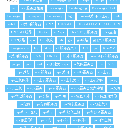
标签：
10Gbps带宽端口
10rmb俄罗斯vps
1Gbps
288vps
91vps
ain
app服务器租用
bandwagon
bandwagong
BandwagonHost
banwagon
banwagong
banwahong
bgp
bluehost美国vps主机
bwh
bwh88
cf外国服务器
CN2
CN2 GIA
CN2 GIA LIMITED EDITION
CN2 GIA线路
CN2 GT
cn2 vps
CN2 VPS云服务器
CN2直连
CN2线路
cpu
DC6机房
ddi
gia
gia线路
g口美国服务器
hostgatorvps
http
https
idc服务器美国
iON
ipv
KiwiVM
kt美国服务器
KVM
LINUX
lol外国服务器
minecraft国外服务器
paypal
ping
ssd
ss加速美国vps
ss美国服务器
tps
VPS
vps 推荐
vps 服务器
vps 美国
vpsftp服务器
vps主机
vps主机国外
vps主机服务器
vps主机美国
vps主机韩国
vps云
vps云主机
vps云服务
vps云服务器
vps云服务器免费申请
vps交流
vps代理服务器
vps价格
vps作用
vps便宜国外
vps便宜国外的
vps免费
vps免费服务器
vps动态服务器
vps动态美国
vps和cvm区别
vps和ip
vps和独立主机
vps和独立服务器
vps哪里的好
vps国内
vps国外
vps国外ip
vps国外主机