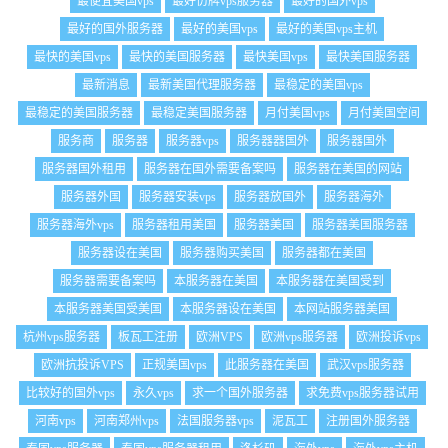
最便宜美国vps
最好仿牌vps服务器
最好的国外vps
最好的国外服务器
最好的美国vps
最好的美国vps主机
最快的美国vps
最快的美国服务器
最快美国vps
最快美国服务器
最新消息
最新美国代理服务器
最稳定的美国vps
最稳定的美国服务器
最稳定美国服务器
月付美国vps
月付美国空间
服务商
服务器
服务器vps
服务器器国外
服务器国外
服务器国外租用
服务器在国外需要备案吗
服务器在美国的网站
服务器外国
服务器安装vps
服务器放国外
服务器海外
服务器海外vps
服务器租用美国
服务器美国
服务器美国服务器
服务器设在美国
服务器购买美国
服务器都在美国
服务器需要备案吗
本服务器在美国
本服务器在美国受到
本服务器美国受美国
本服务器设在美国
本网站服务器美国
杭州vps服务器
板瓦工注册
欧洲VPS
欧洲vps服务器
欧洲投诉vps
欧洲抗投诉VPS
正规美国vps
此服务器在美国
武汉vps服务器
比较好的国外vps
永久vps
求一个国外服务器
求免费vps服务器试用
河南vps
河南郑州vps
法国服务器vps
泥瓦工
注册国外服务器