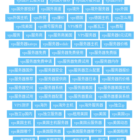
vps国外云服务器
vps国外推荐
vps国外服务器
vps国外的
vps国外那些好
vps国外高速
vps境外
vps境外服务器
vps外国
vps外国主机
vps外贸
vps廉价
vps德国
vps德国主机
vps怎么用
vps找美国
vps拨号服务器
VPS推荐
vps搬瓦工
vps教程
vps服务
vps服务商
vps服务商美国
VPS服务器
vps服务器0元试用
vps服务器kaivps
vps服务器wdidc
vps服务器主机
vps服务器价格
vps服务器免费
vps服务器免费使用
vps服务器免费版
vps服务器免费申请
vps服务器免费试用
vps服务器内存
vps服务器国外
vps服务器安全
vps服务器怎么配置
vps服务器报价
vps服务器推荐
vps服务器提供商
vps服务器日本
vps服务器的价格
vps服务器空间
vps服务器系统
vps服务器美国
vps服务器美国主机
vps服务器试用
vps服务器配置
vps服务器重启
vps服务器重装系统
VPS测评
vps海外
vps海外主机
vps海外服务器
vps独立ip
vps独立ip国内
vps独立服务器
vps租用美国
vps美国
vps美国vps
vps美国主机
vps美国主机服务器
vps美国云服务器
vps美国动态
vps美国哪个
vps美国服务器
vps美国服务器哪个好
vps美国租用