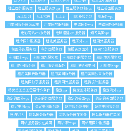
独享vps
独立ipvps
独立ip的vps
独立vps
独立主机服务器
独立国外服务器
独立服务器vps
独立服务器和vps
独立美国服务器
瓦工培训
瓦工招聘
瓦工证
用国外服务器
用海外vps
用美国服务器怎么样
用美国的服务器
申请国外vps
申请国外服务器
电影网站vps服务器
电脑搭建vps服务器
知名美国vps
租个国外服务器
租北美服务器
租国外vps
租国外服务器
租国外的服务器
租外国服务器
租服务器国外
租用北美服务器
租用国外vps
租用国外服务器
租用国外的服务器
租用境外服务器
租用外国服务器
租用服务器海外
租用服务器美国
租用美国vps
租用美国云服务器
租用美国服务器
租用美国独立服务器
租美国独享服务器
租赁国外服务器
租赁境外服务器
移民美国美国需要什么条件
稳定vps
稳定国外服务器
稳定海外vps
稳定的国外vps
稳定的外国服务器
稳定的美国vps
稳定的美国服务器
稳定美国vps
稳定美国服务器
站群服务器美国
站群美国服务器
纽约VPS
网站国外服务器
网站服务器在国外
网站服务器在美国
网站服务器设在美国
网站海外vps
网站用国外服务器