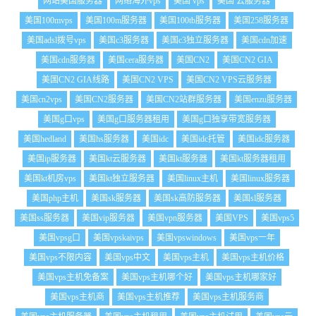
网站美国服务器
网络海外vps
美国 vps
美国 云服务器
美国100mvps
美国100m服务器
美国100tb服务器
美国258服务器
美国adsl拨号vps
美国c3服务器
美国c3独立服务器
美国cdn加速
美国cdn服务器
美国cera服务器
美国CN2
美国CN2 GIA
美国CN2 GIA线路
美国CN2 VPS
美国CN2 VPS云服务器
美国cn2vps
美国CN2服务器
美国CN2站群服务器
美国enzu服务器
美国g口vps
美国g口服务器租用
美国g口独享带宽服务器
美国hedland
美国hs服务器
美国idc
美国idc托管
美国idc服务器
美国ip服务器
美国kt云服务器
美国kt服务器
美国kt服务器租用
美国kt机房vps
美国kt独立服务器
美国linux主机
美国linux服务器
美国php主机
美国sk服务器
美国sk高防服务器
美国sl服务器
美国ss服务器
美国vip服务器
美国vpn服务器
美国VPS
美国vps5
美国vpsg口
美国vpskaivps
美国vpswindows
美国vps一年
美国vps不限内容
美国vps中文
美国vps主机
美国vps主机价格
美国vps主机免备案
美国vps主机哪个好
美国vps主机哪家好
美国vps主机商
美国vps主机推荐
美国vps主机服务商