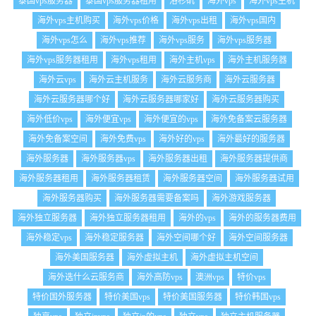
泰国vps服务器
泰国vps服务器租用
洛杉矶
海外vps
海外vps主机
海外vps主机购买
海外vps价格
海外vps出租
海外vps国内
海外vps怎么
海外vps推荐
海外vps服务
海外vps服务器
海外vps服务器租用
海外vps租用
海外主机vps
海外主机服务器
海外云vps
海外云主机服务
海外云服务商
海外云服务器
海外云服务器哪个好
海外云服务器哪家好
海外云服务器购买
海外低价vps
海外便宜vps
海外便宜的vps
海外免备案云服务器
海外免备案空间
海外免费vps
海外好的vps
海外最好的服务器
海外服务器
海外服务器vps
海外服务器出租
海外服务器提供商
海外服务器租用
海外服务器租赁
海外服务器空间
海外服务器试用
海外服务器购买
海外服务器需要备案吗
海外游戏服务器
海外独立服务器
海外独立服务器租用
海外的vps
海外的服务器费用
海外稳定vps
海外稳定服务器
海外空间哪个好
海外空间服务器
海外美国服务器
海外虚拟主机
海外虚拟主机空间
海外选什么云服务商
海外高防vps
澳洲vps
特价vps
特价国外服务器
特价美国vps
特价美国服务器
特价韩国vps