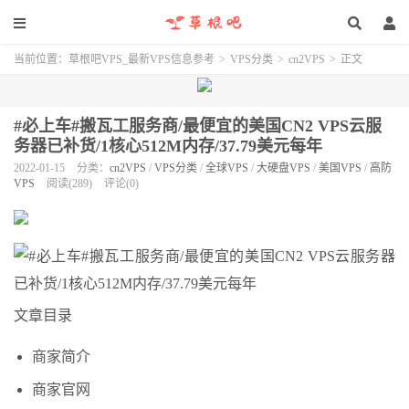
当前位置：
草根吧VPS_最新VPS信息参考
>
VPS分类
>
cn2VPS
>
正文
#必上车#搬瓦工服务商/最便宜的美国CN2 VPS云服
务器已补货/1核心512M内存/37.79美元每年
2022-01-15
分类：
cn2VPS
/
VPS分类
/
全球VPS
/
大硬盘VPS
/
美国VPS
/
高防
VPS
阅读(289)
评论(0)
文章目录
商家简介
商家官网