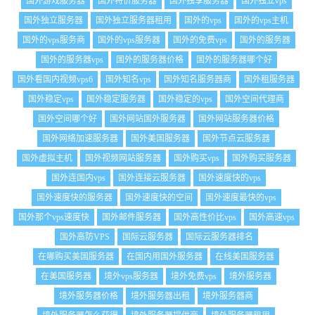
国外游戏服务器
国外特价服务器
国外独享服务器
国外独立vps
国外独立服务器
国外独立服务器租用
国外的vps
国外的vps主机
国外的vps服务商
国外的vps服务器
国外的免费vps
国外的服务器
国外的服务器vps
国外的服务器价格
国外的服务器哪个好
国外看国内视频vps6
国外知名vps
国外知名服务器商
国外租服务器
国外稳定vps
国外稳定服务器
国外稳定的vps
国外空间代理商
国外空间哪个好
国外网站国外服务器
国外网站服务器价格
国外网络加速服务器
国外美国服务器
国外节点云服务器
国外虚拟主机
国外视频网站服务器
国外购买vps
国外购买服务器
国外连国内vps
国外连接云服务器
国外速度快的vps
国外速度快的服务器
国外速度快的空间
国外速度最快的vps
国外那个vps速度快
国外邮件服务器
国外高性价比vps
国外高速vps
国外高防VPS
国际云服务器
国际云服务器排名
在哪购买美国服务器
在国内用国外服务器
在线美国服务器
在美国服务器
境外vps服务器
境外免费vps
境外服务器
境外服务器价格
境外服务器出租
境外服务器商