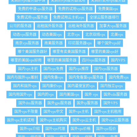
免费的vps服务器申请
免费的vps服务器试用
免费的使用vps服务器
免费的申请vps服务器
免费的试用vps服务器
免费美国vps
免费试用vps服务器
免费试用云主机vps
全球云服务器排行
公司的服务器
出租国外服务器
出租海外服务器
加拿大vps服务器
动态vps服务器
动态美国vps
北京vps
北京双线vps
北美vps
南京vps服务器
南美服务器
印尼服务器vps
哪个国外vps好
哪个美国服务器好
哪里有卖美国服务器
哪里的美国vps好
哪里的美国vps好用
哪里的美国服务器
四川vps服务器
国内VPS
国内vps主机
国内vps免费
国内vps推荐
国内vps服务器
国内与国外vps差别
国内免备vps
国内免备案vps服务器
国内免费vps
国内和国外vps
国内廉价vps
国内最便宜的vps
国内独立ipvps
国内用国外vps
国内的vps
国内美国vps
国外 vps
国外cdn服务器
国外dns服务器
国外gpu服务器
国外ip服务器
国外VPS
国外vps不限量
国外vps中文
国外vps主机
国外vps主机租用
国外vps主机试用
国外vps主机购买
国外vps云主机
国外vps云服务器
国外vps介绍
国外vps代理
国外vps价格
国外vps低价