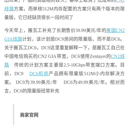
出以来，产品的调整相对较大，基本上取消了低成本的
CN2
线路
方案，而单核512M内存配置的方案只有两个版本的限
量版，它已经缺货很长一段时间了
今天早上，搬瓦工补充了长期售价39.99美元/年的
美国CN2
GIA线路
计划，该计划是DC9房间的限量版，而不是DC6。
关于搬瓦工DC6，DC9这里重复解释一下，是搬瓦工自己在
中国电信购买的CN2 GIA带宽，DC6使用Zenlayer的
CN2线
路
传统的计划方案主要是2.5-10Gbps带宽端口方案。目
前，DC9
DC6机房
产品拥有限量版512M小内存解决方
案。 DC9为39.99美元/年 DC6为49.99美元/年。相对而
言，DC6的限量版经常补充
商家官网