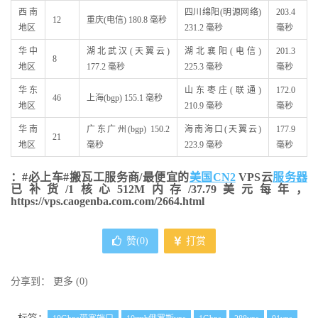
西南
四川绵阳(明源网络)
203.4
12
重庆(电信) 180.8 毫秒
地区
231.2 毫秒
毫秒
华中
湖北武汉(天翼云)
湖北襄阳(电信)
201.3
8
地区
177.2 毫秒
225.3 毫秒
毫秒
华东
山东枣庄(联通)
172.0
46
上海(bgp) 155.1 毫秒
地区
210.9 毫秒
毫秒
华南
广东广州(bgp) 150.2
海南海口(天翼云)
177.9
21
地区
毫秒
223.9 毫秒
毫秒
：#必上车#搬瓦工服务商/最便宜的
美国CN2
VPS云
服务器
已补货/1核心512M内存/37.79美元每年，
https://vps.caogenba.com.com/2664.html
赞(
0
)
打赏
分享到：
更多
(
0
)