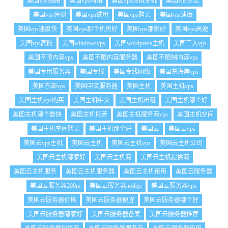
美国vps线路
美国vps网站
美国vps虚拟主机
美国vps论坛
美国vps评测
美国vps试用
美国vps购买
美国vps速度
美国vps速度快
美国vps那个机房好
美国vps那家好
美国vps高速
美国vps高防
美国windowsvps
美国wordpress主机
美国三大vps
美国不限内容vps
美国不限内容服务器
美国不限制内容vps
美国专用服务器
美国专线
美国专线网络
美国东海岸vps
美国东部vps
美国中文服务器
美国主机
美国主机vps
美国主机vps购买
美国主机中文
美国主机出租
美国主机哪个好
美国主机哪个最快
美国主机托管
美国主机服务商vps
美国主机空间
美国主机空间购买
美国主机那个好
美国云
美国云vps
美国云vps主机
美国云主机
美国云主机vps
美国云主机公司
美国云主机哪家好
美国云主机商
美国云主机提供商
美国云主机服务
美国云主机服务器
美国云主机租用
美国云服务器
美国云服务器200m
美国云服务器nodejs
美国云服务器vps
美国云服务器价格
美国云服务器便宜
美国云服务器哪个好
美国云服务器哪家好
美国云服务器备案
美国云服务器推荐