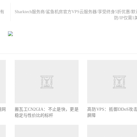
量有
Sharktech服务商/鲨鱼机房官方VPS云服务器/享受终身5折优惠/默
防/IP仅需
境网
搬瓦工CN2GIA：不止是快，更是
高防VPS：抵御DDoS攻
稳定与性价比的标杆
屏障