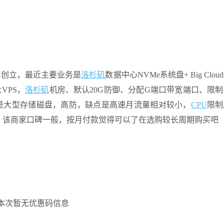
1年创立，最近主要业务是
洛杉矶
数据中心NVMe系统盘+ Big Clo
VPS，
洛杉矶
机房、默认20G防御、分配G端口带宽端口、限
优点是大型存储磁盘，高防，缺点是高速月流量相对较小，
CPU
限制
，该商家口碑一般，按月付款觉得可以了在选购较长周期购买吧
本次暂无优惠码信息