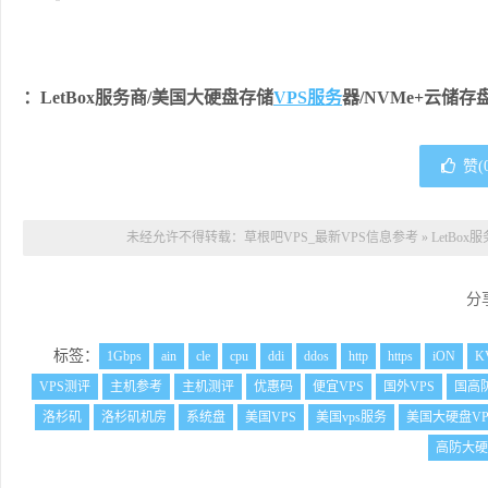
：LetBox服务商/美国大硬盘存储
VPS服务
器/NVMe+云储存
赞(
未经允许不得转载：
草根吧VPS_最新VPS信息参考
»
LetBo
分
标签：
1Gbps
ain
cle
cpu
ddi
ddos
http
https
iON
K
VPS测评
主机参考
主机测评
优惠码
便宜VPS
国外VPS
国高
洛杉矶
洛杉矶机房
系统盘
美国VPS
美国vps服务
美国大硬盘VP
高防大硬