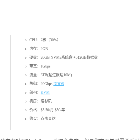
CPU：2核（30%）
内存：2GB
硬盘：20GB NVMe系统盘 +512GB数据盘
带宽：1Gbps
流量：3TB(超过限速10M)
防御：20Gbps
DDOS
架构：
KVM
机房：洛杉矶
价格：$5.50/月 $50/年
购买：点击直达