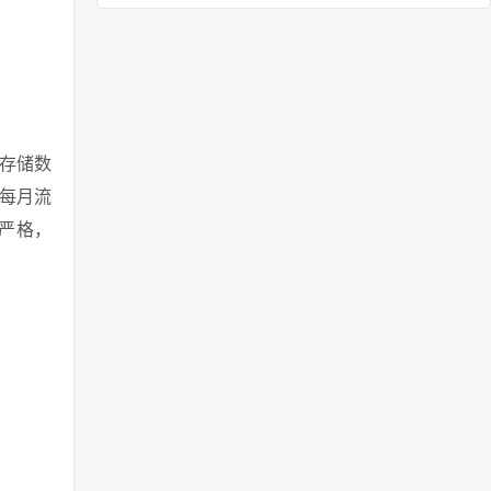
ud存储数
制每月流
严格，