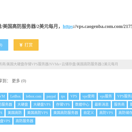
盘/美国高防服务器/2美元每月，
https
://vps.caogenba.com.com/217
0
)
打赏
x服务商/美国大硬盘存储VPS服务器/NVMe+云储存盘/美国高防服务器/2美元每月
享到：
更多
(
0
)
VM
LetBox
letbox.com
paypal
tps
VPS
vps使用
vps服务
VPS服务
防服务器
大硬盘
大硬盘VPS
存储VPS
数据中心
最新消息
服务商
S
美国高防
美国高防VPS
美国高防服务器
自定义
高防VPS
高防储存
盘VPS
高防服务器