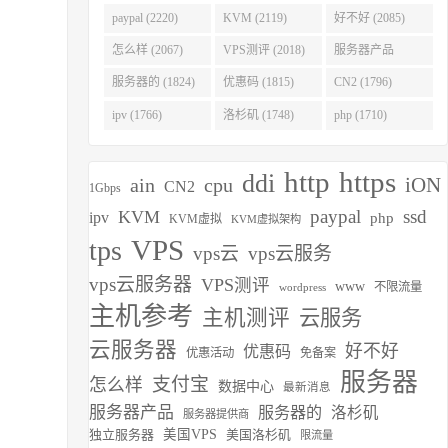
(2275)
paypal (2220)
KVM (2119)
好不好 (2085)
怎么样 (2067)
VPS测评 (2018)
服务器产品
(1938)
服务器的 (1824)
优惠码 (1815)
CN2 (1796)
ipv (1766)
洛杉矶 (1748)
php (1710)
http
https
ddi
iON
ain
cpu
CN2
1Gbps
paypal
ssd
KVM
ipv
php
KVM虚拟
KVM虚拟架构
VPS
tps
vps云
vps云服务
vps云服务器
VPS测评
www
不限流量
wordpress
主机参考
主机测评
云服务
云服务器
好不好
优惠码
优惠活动
免备案
服务器
支付宝
怎么样
数据中心
最新消息
服务器产品
服务器的
洛杉矶
服务器提供商
独立服务器
美国VPS
美国洛杉矶
限流量