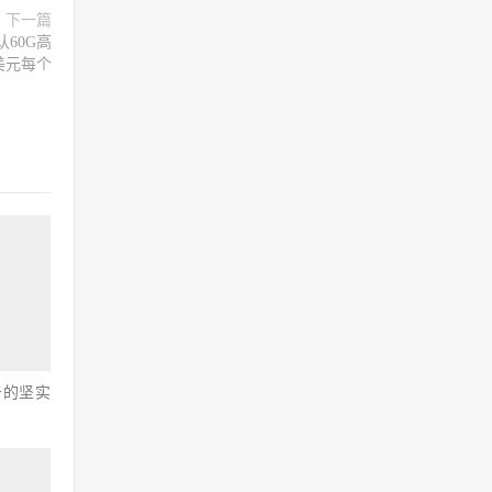
下一篇
认60G高
1美元每个
击的坚实