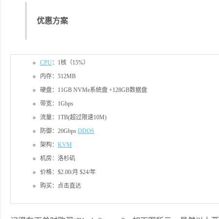
优惠方案
CPU
：1核（15%）
内存：512MB
硬盘：11GB NVMe系统盘 +128GB数据盘
带宽：1Gbps
流量：1TB(超过限速10M)
防御：20Gbps
DDOS
架构：
KVM
机房：洛杉矶
价格：$2.00/月 $24/年
购买：点击直达