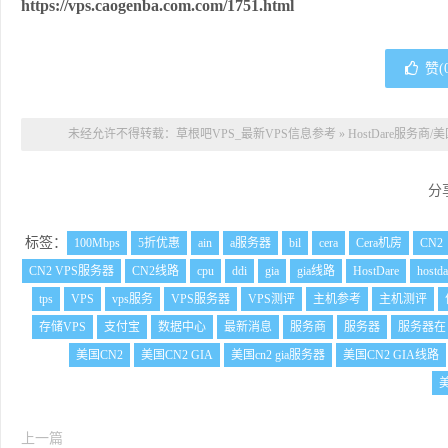
https://vps.caogenba.com.com/1751.html
赞(
未经允许不得转载：
草根吧VPS_最新VPS信息参考
»
HostDare服务
分
标签：
100Mbps
5折优惠
ain
a服务器
bil
cera
Cera机房
CN2
CN2 VPS服务器
CN2线路
cpu
ddi
gia
gia线路
HostDare
hostd
tps
VPS
vps服务
VPS服务器
VPS测评
主机参考
主机测评
存储VPS
支付宝
数据中心
最新消息
服务商
服务器
服务器在
美国CN2
美国CN2 GIA
美国cn2 gia服务器
美国CN2 GIA线路
上一篇