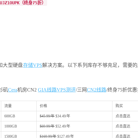
5UJZ1OUPK（终身75折）
和大型硬盘
存储VPS
解决方案。以下系列库存不够充足，需要的
洛杉矶
Cera
机房CN2
GIA线路
VPS测评
/三网
CN2线路
/终身75折优
流量
价格
购买
600GB
$45.99/年
$34.49/年
点击直达
1000GB
$69.99/年
$52.49/年
点击直达
1500GB
$169.99/年
$127.49/年
点击直达