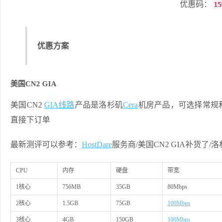
优惠码：
1
优惠方案
美国CN2 GIA
美国CN2
GIA线路
产品是洛杉矶
Cera
机房产品，可选择常规
直接下订单
最新测评可以参考：
HostDare
服务商/美国CN2 GIA补货了/
CPU
内存
硬盘
带宽
1核心
756MB
35GB
80Mbps
2核心
1.5GB
75GB
100Mbps
3核心
4GB
150GB
100Mbps