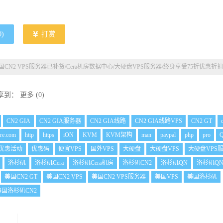
0
)
打赏
商/美国CN2 VPS服务器已补货/Cera机房数据中心/大硬盘VPS服务器/终身享受75折优惠折扣
享到：
更多
(
0
)
CN2 GIA
CN2 GIA服务器
CN2 GIA线路
CN2 GIA线路VPS
CN2 GT
are.com
http
https
iON
KVM
KVM架构
man
paypal
php
pro
优惠活动
优惠码
便宜VPS
国外VPS
大硬盘
大硬盘VPS
大硬盘VPS
洛杉矶
洛杉矶Cera
洛杉矶Cera机房
洛杉矶CN2
洛杉矶QN
洛杉矶Q
美国CN2 GT
美国CN2 VPS
美国CN2 VPS服务器
美国VPS
美国洛杉矶
美国洛杉矶CN2