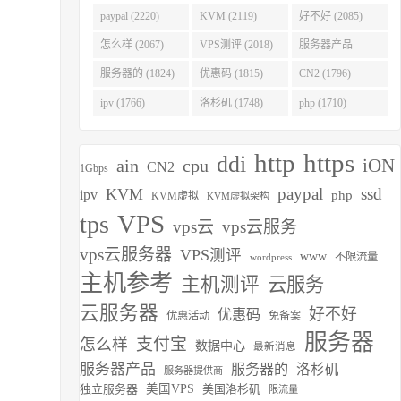
(2275)
paypal (2220)
KVM (2119)
好不好 (2085)
怎么样 (2067)
VPS测评 (2018)
服务器产品
(1938)
服务器的 (1824)
优惠码 (1815)
CN2 (1796)
ipv (1766)
洛杉矶 (1748)
php (1710)
http
https
ddi
iON
ain
cpu
CN2
1Gbps
paypal
ssd
KVM
ipv
php
KVM虚拟
KVM虚拟架构
VPS
tps
vps云
vps云服务
vps云服务器
VPS测评
www
不限流量
wordpress
主机参考
主机测评
云服务
云服务器
好不好
优惠码
优惠活动
免备案
服务器
支付宝
怎么样
数据中心
最新消息
服务器产品
服务器的
洛杉矶
服务器提供商
独立服务器
美国VPS
美国洛杉矶
限流量