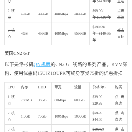
心
年
$44.99/年
直达
2核
$99.99/
点击
1.5GB
300GB
100Mbps
1000GB
心
年 $74.99/年
直达
$199.99/
3核
点击
4GB
450GB
100Mbps
1500GB
年 $149.99/
心
直达
年
美国CN2 GT
以下是洛杉矶
QN机房
的CN2 GT线路的系列产品，KVM架
构，使用优惠码15UJZ1OUPK可终身享受75折的优惠折扣
CPU
内存
HDD
带宽
流量
价格(年)
购买
1核
$39.9
9
点击
756MB
35GB
80Mbps
600GB
心
$29.99
直达
2核
$59.9
9
点击
1.5GB
75GB
100Mbps
1000GB
心
$44.99
直达
3核
$109.9
9
点击