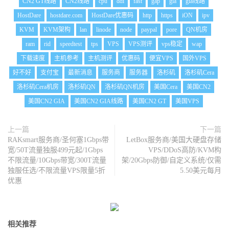
CN2 GT线路
CN2线路
cpu
ddi
fast
gap
gia
gia线路
HostDare
hostdare.com
HostDare优惠码
http
https
iON
ipv
KVM
KVM架构
lan
linode
node
paypal
pore
QN机房
ram
rid
speedtest
tps
VPS
VPS测评
vps稳定
wap
下载速度
主机参考
主机测评
优惠码
便宜VPS
国外VPS
好不好
支付宝
最新消息
服务商
服务器
洛杉矶
洛杉矶Cera
洛杉矶Cera机房
洛杉矶QN
洛杉矶QN机房
美国Cera
美国CN2
美国CN2 GIA
美国CN2 GIA线路
美国CN2 GT
美国VPS
上一篇
下一篇
RAKsmart服务商/圣何塞1Gbps带
LetBox服务商/美国大硬盘存储
宽/50T流量独服499元起/1Gbps
VPS/DDoS高防/KVM构
不限流量/10Gbps带宽/300T流量
架/20Gbps防御/自定义系统/仅需
独服任选/不限流量VPS限量5折
5.50美元每月
优惠
相关推荐