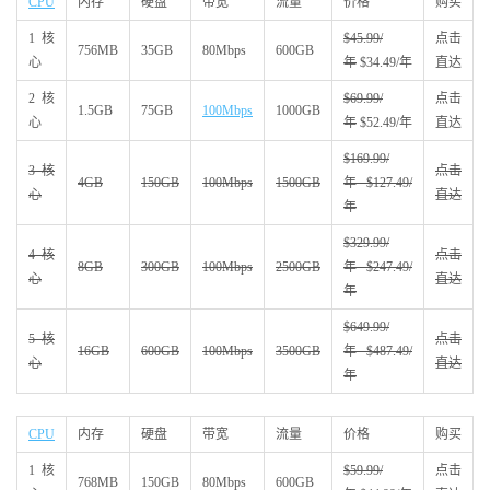
CPU
内存
硬盘
带宽
流量
价格
购买
1核
$45.99/
点击
756MB
35GB
80Mbps
600GB
心
年
$34.49/年
直达
2核
$69.99/
点击
1.5GB
75GB
100Mbps
1000GB
心
年
$52.49/年
直达
$169.99/
3核
点击
4GB
150GB
100Mbps
1500GB
年 $127.49/
心
直达
年
$329.99/
4核
点击
8GB
300GB
100Mbps
2500GB
年 $247.49/
心
直达
年
$649.99/
5核
点击
16GB
600GB
100Mbps
3500GB
年 $487.49/
心
直达
年
CPU
内存
硬盘
带宽
流量
价格
购买
1核
$59.99/
点击
768MB
150GB
80Mbps
600GB