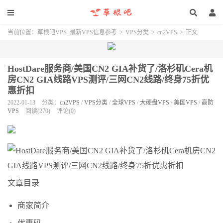
当前位置：
草根吧VPS_最新VPS信息参考
>
VPS分类
>
cn2VPS
>
正文
HostDare服务商/美国CN2 GIA补货了/洛杉矶Cera机
房CN2 GIA线路VPS测评/三网CN2线路/终身75折优
惠折扣
2022-01-13
分类：
cn2VPS
/
VPS分类
/
全球VPS
/
大硬盘VPS
/
美国VPS
/
高防
VPS
阅读(270)
评论(0)
文章目录
商家简介