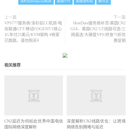
洛杉矶Multacom机房
美国VPS
美国洛杉矶
腾讯云
上一篇
下一篇
VPS777服务商/洛杉矶CC机房/电
HostDare服务商补货/美国CN2
信联通GTT/移动COGENT/1核心
GIA、美国CN2 GT线路可选/三
1G年付25美元/KVM架构 #商家
网直连/大硬盘VPS/终身75折优
已跑路，请勿购买#
惠促销
相关推荐
CN2延迟为何如此优秀中国电信
深度解析CN2线路优化：让跨境
国际网络深度解析
网络告别拥堵与延迟