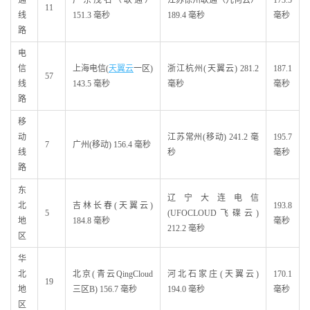
通
广东茂名（联通）
江苏徐州联通（几何云）
173.5
11
线
151.3 毫秒
189.4 毫秒
毫秒
路
电
信
上海电信(
天翼云
一区)
浙江杭州(天翼云) 281.2
187.1
57
线
143.5 毫秒
毫秒
毫秒
路
移
动
江苏常州(移动) 241.2 毫
195.7
7
广州(移动) 156.4 毫秒
线
秒
毫秒
路
东
辽宁大连电信
北
吉林长春(天翼云)
193.8
5
(UFOCLOUD飞碟云)
地
184.8 毫秒
毫秒
212.2 毫秒
区
华
北
北京(青云QingCloud
河北石家庄(天翼云)
170.1
19
地
三区B) 156.7 毫秒
194.0 毫秒
毫秒
区