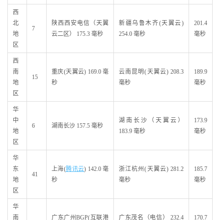
西
北
陕西西安电信（天翼
新疆乌鲁木齐(天翼云)
201.4
7
地
云二区） 175.3 毫秒
254.0 毫秒
毫秒
区
西
南
重庆(天翼云) 169.0 毫
云南昆明(天翼云) 208.3
189.9
15
地
秒
毫秒
毫秒
区
华
中
湖南长沙（天翼云）
173.9
6
湖南长沙 157.5 毫秒
地
183.9 毫秒
毫秒
区
华
东
上海(
腾讯云
) 142.0 毫
浙江杭州(天翼云) 281.2
185.7
41
地
秒
毫秒
毫秒
区
华
南
广东广州BGP(互联港
广东茂名（电信） 232.4
170.7