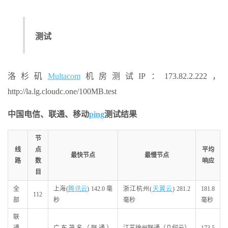
测试
洛杉矶
Multacom
机房测试IP：173.82.2.222，
http://la.lg.cloudc.one/100MB.test
中国电信、联通、移动
ping
测试结果
节
线
点
平均
最快节点
最慢节点
路
数
响应
目
全
上海(
腾讯云
) 142.0 毫
浙江杭州(
天翼云
) 281.2
181.8
112
部
秒
毫秒
毫秒
联