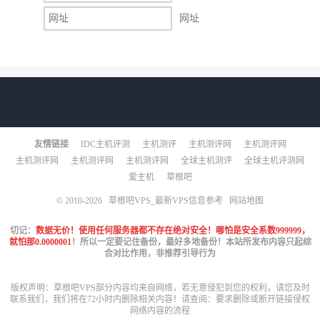
网址
友情链接
IDC主机评测
主机测评
主机测评网
主机测评网
主机测评网
主机测评网
主机测评网
全球主机测评
全球主机评测网
爱主机
草根吧
© 2010-2026
草根吧VPS_最新VPS信息参考
网站地图
切记：
数据无价！使用任何服务器都不存在绝对安全！哪怕是安全系数999999，
就怕那0.0000001
！所以一定要记住备份，最好多地备份！本站所发布内容只起综
合对比作用，非推荐引导行为
版权声明：草根吧VPS部分内容均来自网络，若无意侵犯到您的权利，请您及时
联系我们，我们将在72小时内删除相关内容！请查阅：
要求删除或断开链接侵权
网络内容的流程