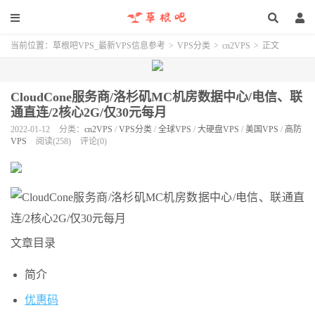
当前位置：
草根吧VPS_最新VPS信息参考
>
VPS分类
>
cn2VPS
>
正文
CloudCone服务商/洛杉矶MC机房数据中心/电信、联
通直连/2核心2G/仅30元每月
2022-01-12
分类：
cn2VPS
/
VPS分类
/
全球VPS
/
大硬盘VPS
/
美国VPS
/
高防
VPS
阅读(258)
评论(0)
文章目录
简介
优惠码