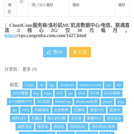
19
地
湾) 150.6 毫秒
毫秒
毫秒
区
：CloudCone服务商/洛杉矶MC机房数据中心/电信、联通直
连/2核心2G/仅30元每月，
https
://vps.caogenba.com.com/1427.html
赞(
0
)
打赏
分享到：
更多
(
0
)
标签：
1Gbps
ain
bgp
cloudcone
cloudcone.com
cpu
ddi
HDD硬盘
http
https
iON
ipv
IPv6
KVM
KVM架构
KVM架构VPS
MC机房
MultaCom
Multacom机房
paypal
ping
tps
VPS
中国电信
主机参考
优惠码
便宜VPS
信用卡
国外VPS
天翼云
按小时计费
支付宝
数据中心
无法访问
最新消息
服务商
洛杉矶
洛杉矶MC
洛杉矶MC机房