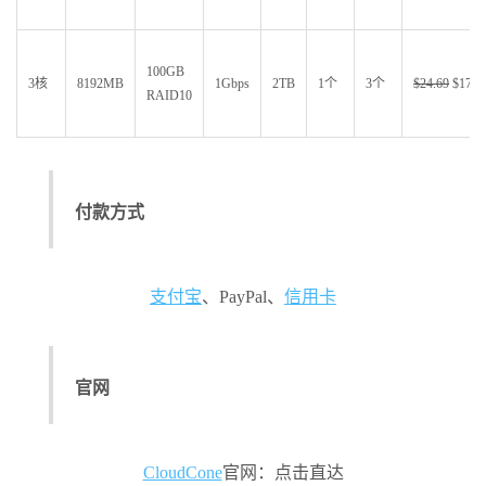
100GB
3核
8192MB
1Gbps
2TB
1个
3个
$24.69
$17.9
RAID10
付款方式
支付宝
、PayPal、
信用卡
官网
CloudCone
官网：点击直达