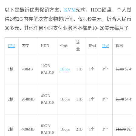
以下是最新优惠促销方案，
KVM
架构，HDD硬盘，个人觉
得2核2G内存解决方案物超所值，仅4.49美元，折合人民币
30多元，其他任何小时支付业务基本都是10- 20美元每月了
流
CPU
内存
HDD
带宽
IPv4
IPv6
价格
量
10GB
1核
768MB
1Gbps
1TB
1个
3个
$2.89
$2.49
RAID10
40GB
2核
2048MB
1Gbps
1TB
1个
3个
$5.78
$4.49
RAID10
60GB
2核
4096MB
1Gbps
2TB
1个
3个
$13.79
$9.99
RAID10