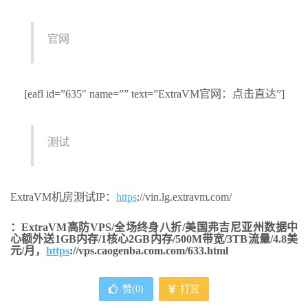
官网
[eafl id=”635″ name=”” text=”ExtraVM官网：点击直达”]
测试
ExtraVM机房测试IP：
https
://vin.lg.extravm.com/
：ExtraVM高防VPS/全场终身八折/美国弗吉尼亚州数据中
心额外送1GB内存/1核心2GB内存/500M带宽/3TB流量/4.8美
元/月，
https
://vps.caogenba.com.com/633.html
赞(
0
)
打赏