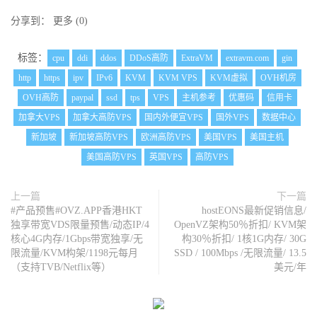
分享到：
更多
(
0
)
标签：
cpu
ddi
ddos
DDoS高防
ExtraVM
extravm.com
gin
http
https
ipv
IPv6
KVM
KVM VPS
KVM虚拟
OVH机房
OVH高防
paypal
ssd
tps
VPS
主机参考
优惠码
信用卡
加拿大VPS
加拿大高防VPS
国内外便宜VPS
国外VPS
数据中心
新加坡
新加坡高防VPS
欧洲高防VPS
美国VPS
美国主机
美国高防VPS
英国VPS
高防VPS
上一篇
下一篇
#产品预售#OVZ.APP香港HKT
hostEONS最新促销信息/
独享带宽VDS限量预售/动态IP/4
OpenVZ架构50％折扣/ KVM架
核心4G内存/1Gbps带宽独享/无
构30％折扣/ 1核1G内存/ 30G
限流量/KVM构架/1198元每月
SSD / 100Mbps /无限流量/ 13.5
（支持TVB/Netflix等）
美元/年