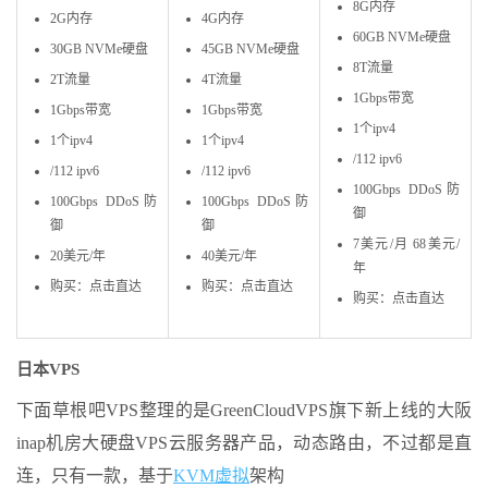
8G内存
2G内存
4G内存
60GB NVMe硬盘
30GB NVMe硬盘
45GB NVMe硬盘
8T流量
2T流量
4T流量
1Gbps带宽
1Gbps带宽
1Gbps带宽
1个ipv4
1个ipv4
1个ipv4
/112 ipv6
/112 ipv6
/112 ipv6
100Gbps DDoS防
100Gbps DDoS防
100Gbps DDoS防
御
御
御
7美元/月 68美元/
20美元/年
40美元/年
年
购买：点击直达
购买：点击直达
购买：点击直达
日本VPS
下面草根吧VPS整理的是GreenCloudVPS旗下新上线的大阪
inap机房大硬盘VPS云服务器产品，动态路由，不过都是直
连，只有一款，基于
KVM虚拟
架构