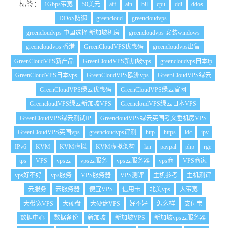
标签：
1Gbps带宽
50美元
aff
ain
bil
cpu
ddi
ddos
DDoS防御
greencloud
greencloudvps
greencloudvps 中国选择 新加坡机房
greencloudvps 安装windows
greencloudvps 香港
GreenCloudVPS优惠码
greencloudvps出售
GreenCloudVPS新产品
GreenCloudVPS新加坡vps
greencloudvps日本ip
GreenCloudVPS日本vps
GreenCloudVPS欧洲vps
GreenCloudVPS绿云
GreenCloudVPS绿云优惠码
GreenCloudVPS绿云官网
GreencloudVPS绿云新加坡VPS
GreencloudVPS绿云日本VPS
GreenCloudVPS绿云测试IP
GreencloudVPS绿云英国考文垂机房VPS
GreenCloudVPS英国vps
greencloudvps评测
http
https
idc
ipv
IPv6
KVM
KVM虚拟
KVM虚拟架构
lan
paypal
php
rge
tps
VPS
vps云
vps云服务
vps云服务器
vps商
VPS商家
vps好不好
vps服务
VPS服务器
VPS测评
主机参考
主机测评
云服务
云服务器
便宜VPS
信用卡
北美vps
大带宽
大带宽VPS
大硬盘
大硬盘VPS
好不好
怎么样
支付宝
数据中心
数据备份
新加坡
新加坡VPS
新加坡vps云服务器