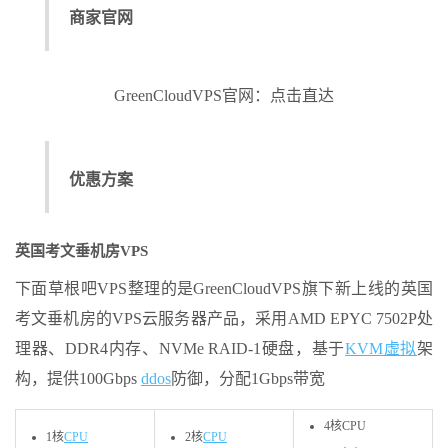
商家官网
GreenCloudVPS官网：点击直达
优惠方案
英国考文垂机房VPS
下面草根吧VPS整理的是GreenCloudVPS旗下新上线的英国
考文垂机房的VPS云服务器产品，采用AMD EPYC 7502P处
理器、DDR4内存、NVMe RAID-1硬盘，基于
KVM虚拟
架
构，提供100Gbps
ddos
防御，分配1Gbps带宽
4核CPU
1核
CPU
2核
CPU