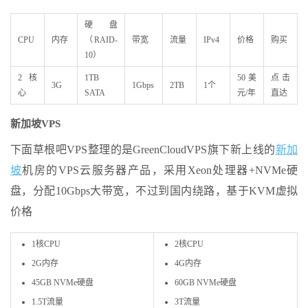
硬盘
CPU
内存
（RAID-
带宽
流量
IPv4
价格
购买
10）
2核
1TB
50美
点击
3G
1Gbps
2TB
1个
心
SATA
元/年
直达
新加坡VPS
下面草根吧VPS整理的是GreenCloudVPS旗下新上线的
新加
坡
机房的VPS云服务器产品，采用Xeon处理器+NVMe硬
盘，分配10Gbps大带宽，不过到国内绕路，基于KVM虚拟
价格
1核CPU
2核CPU
2G内存
4G内存
45GB NVMe硬盘
60GB NVMe硬盘
1.5T流量
3T流量