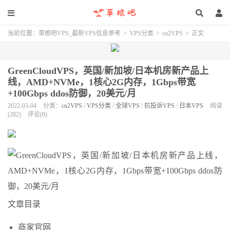
当前位置：
草根吧VPS_最新VPS信息参考
>
VPS分类
>
cn2VPS
>
正文
GreenCloudVPS，英国/新加坡/日本机房新产品上
线，AMD+NVMe，1核心2G内存，1Gbps带宽
+100Gbps ddos防御，20美元/月
2022-03-04
分类：
cn2VPS
/
VPS分类
/
全球VPS
/
抗投诉VPS
/
日本VPS
阅读
(282)
评论(0)
文章目录
商家官网