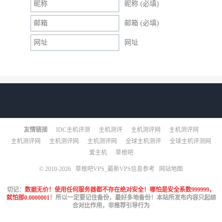
昵称 (必填)
邮箱 (必填)
网址
友情链接
IDC主机评测
主机测评
主机测评网
主机测评网
主机测评网
主机测评网
主机测评网
全球主机测评
全球主机评测网
爱主机
草根吧
© 2010-2026
草根吧VPS_最新VPS信息参考
网站地图
切记：
数据无价！使用任何服务器都不存在绝对安全！哪怕是安全系数999999，
就怕那0.0000001
！所以一定要记住备份，最好多地备份！本站所发布内容只起综
合对比作用，非推荐引导行为