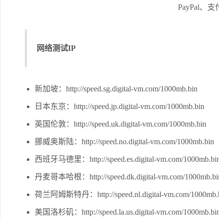
PayPal
网络测试IP
新加坡：http://speed.sg.digital-vm.com/1000mb.bin
日本东京：http://speed.jp.digital-vm.com/1000mb.bin
英国伦敦：http://speed.uk.digital-vm.com/1000mb.bin
挪威奥斯陆：http://speed.no.digital-vm.com/1000mb.bin
西班牙马德里：http://speed.es.digital-vm.com/1000mb.bi
丹麦哥本哈根：http://speed.dk.digital-vm.com/1000mb.bi
荷兰阿姆斯特丹：http://speed.nl.digital-vm.com/1000mb.
美国洛杉矶：http://speed.la.us.digital-vm.com/1000mb.bi