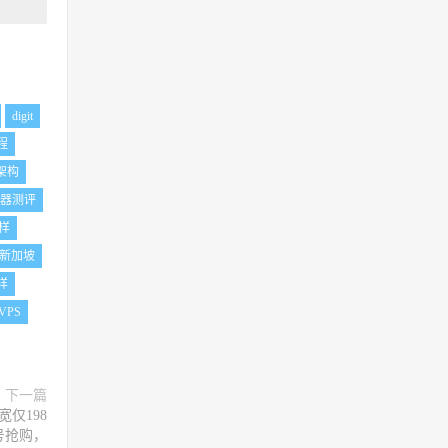
digit
教程
架构
务器测评
样
新加坡
样
VPS
下一篇
仅198
号抢购，