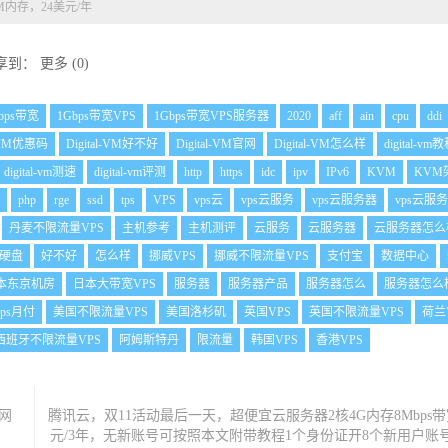
2M内存，24美元/年
享到：
更多
(
0
)
bps带宽
1Gbps带宽VPS
1Gbps带宽VPS服务器
2020
aff
ain
cpu
ddi
l-VM优惠码
Digital-VM好不好
Digital-VM官网
Digital-VM怎么样
digital-vm
digital-vm测速
digital-vm评测
http
https
idc
ipv
IPv6
KVM
KVM
php
rge
ssd
tps
VPS
vps云
vps云服务
vps云服务器
vps云服
丹麦不限流量VPS
主机参考
主机测评
云服务
云服务器
云服务器怎么
硬盘
好不好
怎么样
挪威VPS
挪威不限流量VPS
支付宝
数据中心
本东京机房
日本大带宽VPS
服务器
服务器产品
服务器怎么
服务器怎么
ps月付
美国不限流量VPS
美国洛杉矶
英国VPS
英国不限流量VPS
荷兰
西班牙不限流量VPS
阿姆斯特丹
限流量
韩国VPS
香港VPS
贸网
腾讯云，双11活动最后一天，超便宜云服务器2核4G内存8Mbps带宽
元/3年，无新账号可按照本文附带教程1个身份证开8个新用户账