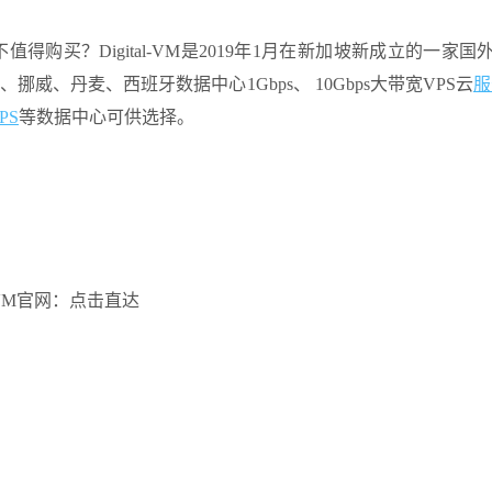
VM值不值得购买？Digital-VM是2019年1月在新加坡新成立的一家国
、挪威、丹麦、西班牙数据中心1Gbps、 10Gbps大带宽VPS云
服
PS
等数据中心可供选择。
al-VM官网：点击直达