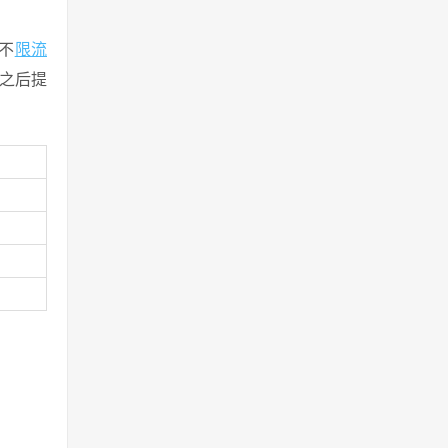
，不
限流
T之后提