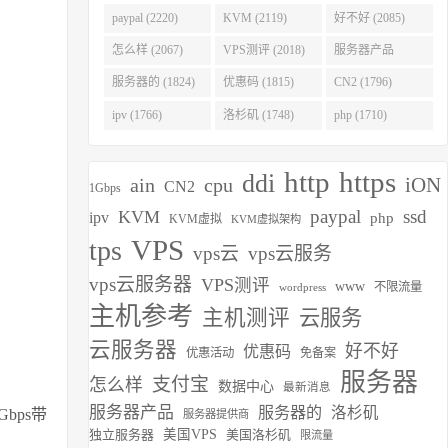
(2275)
paypal (2220)
KVM (2119)
好不好 (2085)
怎么样 (2067)
VPS测评 (2018)
服务器产品
(1938)
服务器的 (1824)
优惠码 (1815)
CN2 (1796)
ipv (1766)
洛杉矶 (1748)
php (1710)
http
https
ddi
iON
ain
cpu
CN2
1Gbps
paypal
ssd
KVM
ipv
php
KVM虚拟
KVM虚拟架构
VPS
tps
vps云
vps云服务
vps云服务器
VPS测评
www
不限流量
wordpress
主机参考
主机测评
云服务
云服务器
好不好
优惠码
优惠活动
免备案
服务器
支付宝
怎么样
数据中心
最新消息
服务器产品
服务器的
洛杉矶
bps带
服务器提供商
独立服务器
美国VPS
美国洛杉矶
限流量