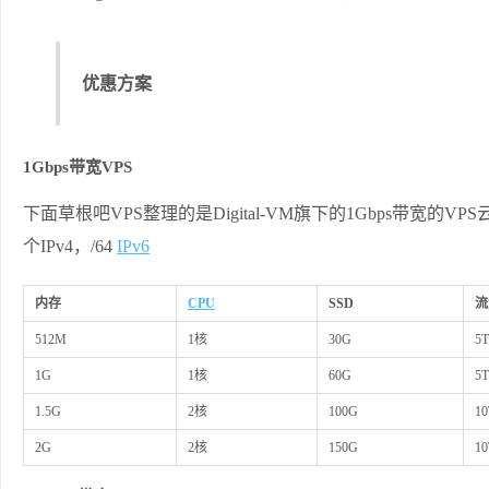
优惠方案
1Gbps带宽VPS
下面草根吧VPS整理的是Digital-VM旗下的1Gbps带宽的V
个IPv4，/64
IPv6
内存
CPU
SSD
流
512M
1核
30G
5
1G
1核
60G
5
1.5G
2核
100G
1
2G
2核
150G
1