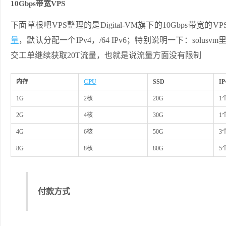
10Gbps带宽VPS
下面草根吧VPS整理的是Digital-VM旗下的10Gbps带宽的V
量
，默认分配一个IPv4，/64 IPv6；特别说明一下：sol
交工单继续获取20T流量，也就是说流量方面没有限制
内存
CPU
SSD
IP
1G
2核
20G
1
2G
4核
30G
1
4G
6核
50G
3
8G
8核
80G
5
付款方式