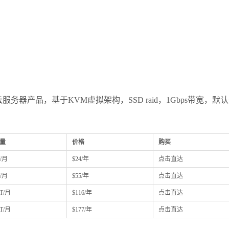
PS云服务器产品，基于KVM虚拟架构，SSD raid，1Gbps带宽，默
量
价格
购买
T/月
$24/年
点击直达
T/月
$55/年
点击直达
0T/月
$116/年
点击直达
0T/月
$177/年
点击直达