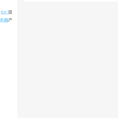
外
IDC
提
务器
产