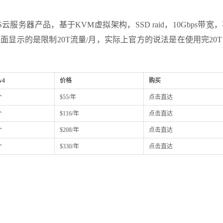
PS云服务器产品，基于KVM虚拟架构，SSD raid，10Gbps带宽
usvm里面显示的是限制20T流量/月，实际上官方的说法是在使用完20
v4
价格
购买
个
$55/年
点击直达
个
$116/年
点击直达
个
$208/年
点击直达
个
$330/年
点击直达