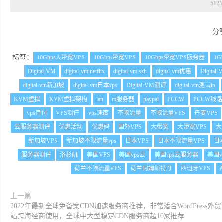
51
分
标签：
10Gbps大带宽VPS
10Gbps带宽VPS
10Gbps带宽VPS服务器
1G
Digital-VM
digital-vm netflix
digital-vm ssh
digital-vm优惠
Digita
digital-vm新加坡
digital-vm日本vps
Digital-VM测评
digital-vm测试ip
KVM虚拟
KVM虚拟架构
lan
m服务器
paypal
PCCW
PCCW线路
vps月付
VPS测评
vps速度
不限流量
不限流量VPS
丹麦VPS
云服务器测评
优惠活动
优惠码
国外VPS
大带宽
大带宽VPS
大
新加坡VPS
新加坡不限流量vps
日本VPS
日本不限流量VPS
日
服务器测评
洛杉矶
美国VPS
美国vps云
美国vps云服务器
美国v
荷兰不限流量VPS
荷兰阿姆斯特丹
西班牙VPS
上一篇
2022年最新全球免备案CDN加速服务商推荐，非常适合WordPress外
站跨海经商使用，全球中大型稳定CDN服务商超10家推荐