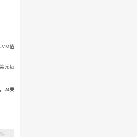
l-VM值
8美元每
，24美
核心