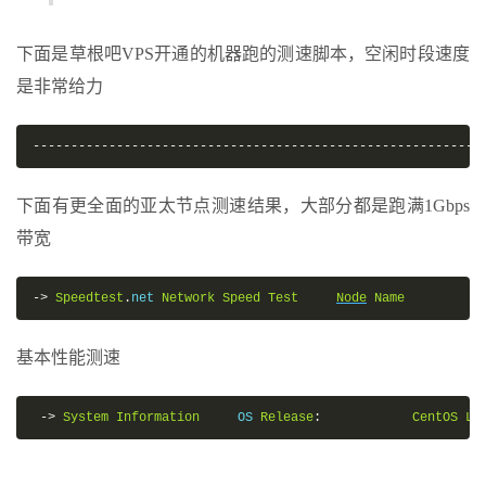
下面是草根吧VPS开通的机器跑的测速脚本，空闲时段速度
是非常给力
-----------------------------------------------------------
下面有更全面的亚太节点测速结果，大部分都是跑满1Gbps
带宽
->
Speedtest
.
net 
Network
Speed
Test
Node
Name
基本性能测速
->
System
Information
     OS 
Release
:
CentOS
Li