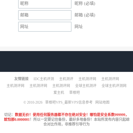
昵称 (必填)
邮箱 (必填)
网址
友情链接
IDC主机评测
主机测评
主机测评网
主机测评网
主机测评网
主机测评网
主机测评网
全球主机测评
全球主机评测网
爱主机
草根吧
© 2010-2026
草根吧VPS_最新VPS信息参考
网站地图
切记：
数据无价！使用任何服务器都不存在绝对安全！哪怕是安全系数999999，
就怕那0.0000001
！所以一定要记住备份，最好多地备份！本站所发布内容只起综
合对比作用，非推荐引导行为