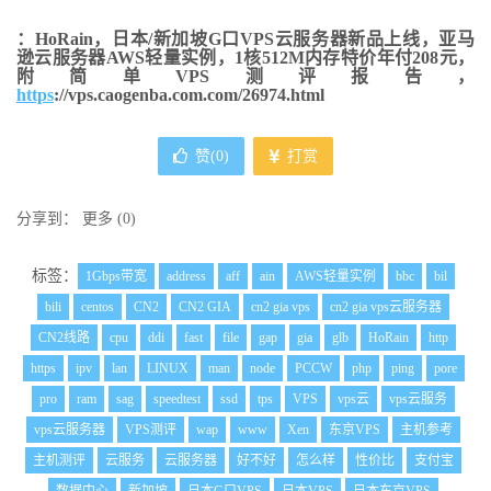
：HoRain，日本/新加坡G口VPS云服务器新品上线，亚马
逊云服务器AWS轻量实例，1核512M内存特价年付208元，
附简单VPS测评报告，
https
://vps.caogenba.com.com/26974.html
赞(
0
)
打赏
分享到：
更多
(
0
)
标签：
1Gbps带宽
address
aff
ain
AWS轻量实例
bbc
bil
bili
centos
CN2
CN2 GIA
cn2 gia vps
cn2 gia vps云服务器
CN2线路
cpu
ddi
fast
file
gap
gia
glb
HoRain
http
https
ipv
lan
LINUX
man
node
PCCW
php
ping
pore
pro
ram
sag
speedtest
ssd
tps
VPS
vps云
vps云服务
vps云服务器
VPS测评
wap
www
Xen
东京VPS
主机参考
主机测评
云服务
云服务器
好不好
怎么样
性价比
支付宝