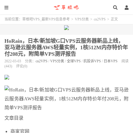
当前位置：
草根吧VPS_最新VPS信息参考
>
VPS分类
>
cn2VPS
>
正文
HoRain，日本/新加坡G口VPS云服务器新品上线，
亚马逊云服务器AWS轻量实例，1核512M内存特价年
付208元，附简单VPS测评报告
2022-03-03
分类：
cn2VPS
/
VPS分类
/
全球VPS
/
抗投诉VPS
/
日本VPS
阅读
(443)
评论(0)
文章目录
商家官网