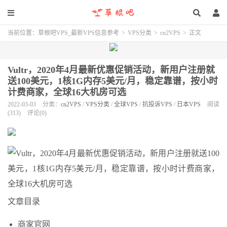
当前位置：
草根吧VPS_最新VPS信息参考
>
VPS分类
>
cn2VPS
>
正文
Vultr，2020年4月最新优惠促销活动，新用户注册就
送100美元，1核1G内存5美元/月，稳定靠谱，按小时
计费商家，全球16大机房可选
2022-03-03
分类：
cn2VPS
/
VPS分类
/
全球VPS
/
抗投诉VPS
/
日本VPS
阅读
(313)
评论(0)
文章目录
商家官网