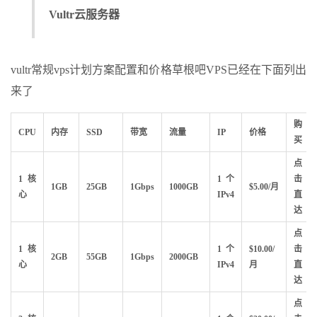
Vultr云服务器
vultr常规vps计划方案配置和价格草根吧VPS已经在下面列出
来了
购
CPU
内存
SSD
带宽
流量
IP
价格
买
点
1核
1个
击
1GB
25GB
1Gbps
1000GB
$5.00/月
心
IPv4
直
达
点
1核
1个
$10.00/
击
2GB
55GB
1Gbps
2000GB
心
IPv4
月
直
达
点