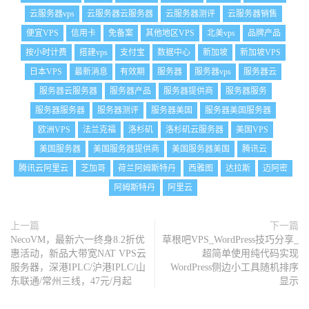
云服务器vps
云服务器云服务器
云服务器测评
云服务器销售
便宜VPS
信用卡
免备案
其他地区VPS
北美vps
品牌产品
按小时计费
搭建vps
支付宝
数据中心
新加坡
新加坡VPS
日本VPS
最新消息
有效期
服务器
服务器vps
服务器云
服务器云服务器
服务器产品
服务器提供商
服务器服务
服务器服务器
服务器测评
服务器美国
服务器美国服务器
欧洲VPS
法兰克福
洛杉矶
洛杉矶云服务器
美国VPS
美国服务器
美国服务器提供商
美国服务器美国
腾讯云
腾讯云阿里云
芝加哥
荷兰阿姆斯特丹
西雅图
达拉斯
迈阿密
阿姆斯特丹
阿里云
上一篇
下一篇
NecoVM，最新六一终身8.2折优
草根吧VPS_WordPress技巧分享_
惠活动，新品大带宽NAT VPS云
超简单使用纯代码实现
服务器，深港IPLC/沪港IPLC/山
WordPress侧边小工具随机排序
东联通/常州三线，47元/月起
显示