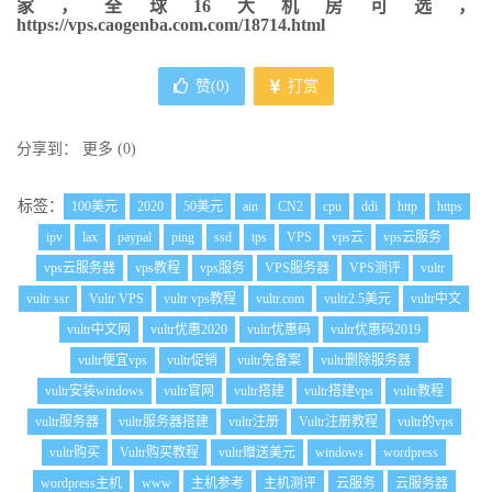
家，全球16大机房可选，
https://vps.caogenba.com.com/18714.html
赞(
0
)
打赏
分享到：
更多
(
0
)
标签：
100美元
2020
50美元
ain
CN2
cpu
ddi
http
https
ipv
lax
paypal
ping
ssd
tps
VPS
vps云
vps云服务
vps云服务器
vps教程
vps服务
VPS服务器
VPS测评
vultr
vultr ssr
Vultr VPS
vultr vps教程
vultr.com
vultr2.5美元
vultr中文
vultr中文网
vultr优惠2020
vultr优惠码
vultr优惠码2019
vultr便宜vps
vultr促销
vultr免备案
vultr删除服务器
vultr安装windows
vultr官网
vultr搭建
vultr搭建vps
vultr教程
vultr服务器
vultr服务器搭建
vultr注册
Vultr注册教程
vultr的vps
vultr购买
Vultr购买教程
vultr赠送美元
windows
wordpress
wordpress主机
www
主机参考
主机测评
云服务
云服务器