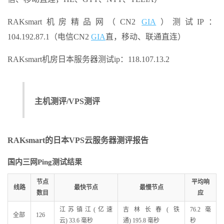
RAKsmart机房精品网（CN2
GIA
）测试IP：
104.192.87.1（电信CN2
GIA
直，移动、联通直连）
RAKsmart机房日本服务器测试ip：118.107.13.2
主机测评/VPS测评
RAKsmart的日本VPS云服务器测评报告
国内三网Ping测试结果
节点
平均响
线路
最快节点
最慢节点
数目
应
江苏镇江(亿速
吉林长春(铁
76.2 毫
全部
126
云) 33.6 毫秒
通) 195.8 毫秒
秒