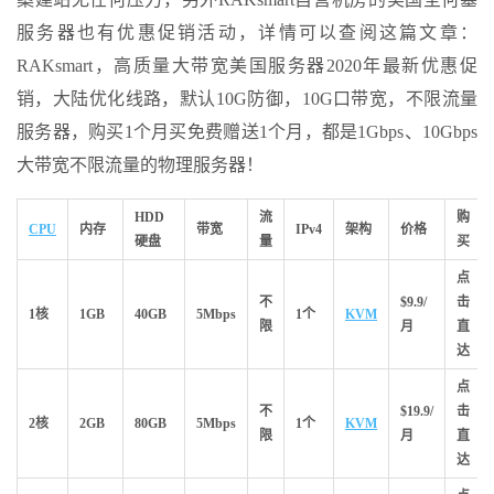
服务器也有优惠促销活动，详情可以查阅这篇文章：
RAKsmart，高质量大带宽美国服务器2020年最新优惠促
销，大陆优化线路，默认10G防御，10G口带宽，不限流量
服务器，购买1个月买免费赠送1个月，都是1Gbps、10Gbps
大带宽不限流量的物理服务器！
HDD
流
购
CPU
内存
带宽
IPv4
架构
价格
硬盘
量
买
点
不
$9.9/
击
1核
1GB
40GB
5Mbps
1个
KVM
限
月
直
达
点
不
$19.9/
击
2核
2GB
80GB
5Mbps
1个
KVM
限
月
直
达