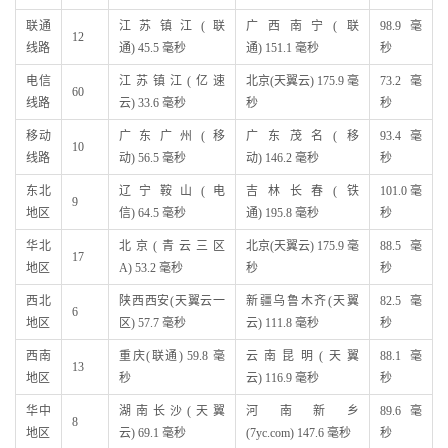
联通
江苏镇江(联
广西南宁(联
98.9 毫
12
线路
通) 45.5 毫秒
通) 151.1 毫秒
秒
电信
江苏镇江(亿速
北京(天翼云) 175.9 毫
73.2 毫
60
线路
云) 33.6 毫秒
秒
秒
移动
广东广州(移
广东茂名(移
93.4 毫
10
线路
动) 56.5 毫秒
动) 146.2 毫秒
秒
东北
辽宁鞍山(电
吉林长春(铁
101.0 毫
9
地区
信) 64.5 毫秒
通) 195.8 毫秒
秒
华北
北京(青云三区
北京(天翼云) 175.9 毫
88.5 毫
17
地区
A) 53.2 毫秒
秒
秒
西北
陕西西安(天翼云一
新疆乌鲁木齐(天翼
82.5 毫
6
地区
区) 57.7 毫秒
云) 111.8 毫秒
秒
西南
重庆(联通) 59.8 毫
云南昆明(天翼
88.1 毫
13
地区
秒
云) 116.9 毫秒
秒
华中
湖南长沙(天翼
河南新乡
89.6 毫
8
地区
云) 69.1 毫秒
(7yc.com) 147.6 毫秒
秒