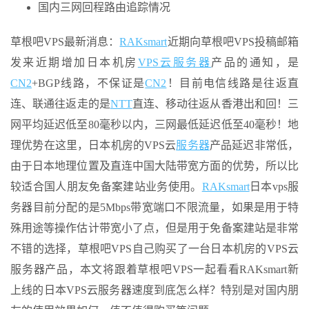
国内三网回程路由追踪情况
草根吧VPS最新消息：
RAKsmart
近期向草根吧VPS投稿邮箱
发来近期增加日本机房
VPS云
服务器
产品的通知，是
CN2
+BGP线路，不保证是
CN2
！目前电信线路是往返直
连、联通往返走的是
NTT
直连、移动往返从香港出和回！三
网平均延迟低至80毫秒以内，三网最低延迟低至40毫秒！地
理优势在这里，日本机房的VPS云
服务器
产品延迟非常低，
由于日本地理位置及直连中国大陆带宽方面的优势，所以比
较适合国人朋友免备案建站业务使用。
RAKsmart
日本vps服
务器目前分配的是5Mbps带宽端口不限流量，如果是用于特
殊用途等操作估计带宽小了点，但是用于免备案建站是非常
不错的选择，草根吧VPS自己购买了一台日本机房的VPS云
服务器产品，本文将跟着草根吧VPS一起看看RAKsmart新
上线的日本VPS云服务器速度到底怎么样？特别是对国内朋