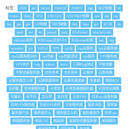
标签：
2020
ain
anyun
AS4134
AS4837
bgp
BGP线路
bil
centos
ckets
CN2
CN2 GIA
CN2+BGP线路
cpu
ddi
eta
fast
gia
gin
GP线路
HDD硬盘
http
https
ipv
KVM
lan
node
ns1
ntt
paypal
ping
RAKsmart
raksmart.com
raksmart官网
RAKsmart日本VPS
RAKsmart机房
ram
sag
speedtest
tps
UOVZ
VPS
vps云
vps云服务
vps云服务器
vps云服务器测评
vps性能
vps性能测试
vps服务
VPS服务器
VPS测评
wap
whmcs
www
三网Ping测试
不限流量
不限流量服务器
主机参考
主机测评
云服务
云服务器
云服务器怎么样
云服务器测评
云服务器速度
免备案
国际BGP
圣何塞
圣何塞服务器
大带宽
大带宽美国服务器
大陆优化线路
天翼云
好不好
怎么样
支付宝
日本VPS
日本vps云服务器
日本VPS服务器
日本VPS测评
日本服务器
最新消息
服务器
服务器产品
服务器怎么
服务器怎么样
服务器测评
机房vps
物理服务器
电信CN2
精品网
美国圣何塞服务器
美国服务