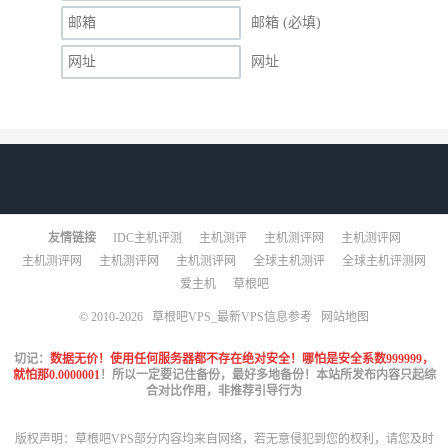
邮箱 (必填)
网址
友情链接
IDC主机评测
主机测评
主机测评网
主机测评网
主机测评网
主机测评网
主机测评网
全球主机测评
全球主机评测网
爱主机
草根吧
© 2010-2026
草根吧VPS_最新VPS信息参考
网站地图
切记：
数据无价！使用任何服务器都不存在绝对安全！哪怕是安全系数999999，
就怕那0.0000001
！所以一定要记住备份，最好多地备份！本站所发布内容只起综
合对比作用，非推荐引导行为
版权声明：草根吧VPS部分内容均来自网络，若无意侵犯到您的权利，请您及时