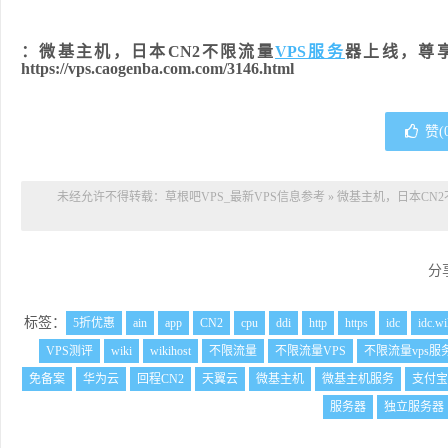
：微基主机，日本CN2不限流量
VPS服务
器上线，尊
https://vps.caogenba.com.com/3146.html
赞(
未经允许不得转载：
草根吧VPS_最新VPS信息参考
»
微基主机，日本CN2
分
标签：
5折优惠
ain
app
CN2
cpu
ddi
http
https
idc
idc.wi
VPS测评
wiki
wikihost
不限流量
不限流量VPS
不限流量vps服
免备案
华为云
回程CN2
天翼云
微基主机
微基主机服务
支付宝
服务器
独立服务器