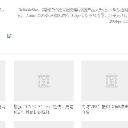
御，
ReliableSite，美国特价独立服务器/独服产品大升级，纽约/迈
矶，Atom D525处理器8G内存1Gbps带宽不限流量，33美元/
20Gbps 
境网
搬瓦工CN2GIA：不止是快，更是
高防VPS：抵御DDoS攻
稳定与性价比的标杆
屏障