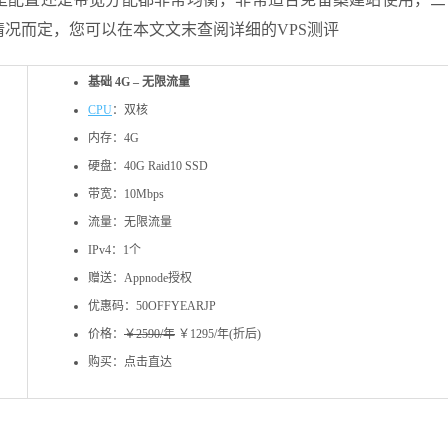
情况而定，您可以在本文文末查阅详细的VPS测评
基础 4G – 无限流量
CPU
：双核
内存：4G
硬盘：40G Raid10 SSD
带宽：10Mbps
流量：无限流量
IPv4：1个
赠送：Appnode授权
优惠码：50OFFYEARJP
价格：
￥2590/年
￥1295/年(折后)
购买：点击直达