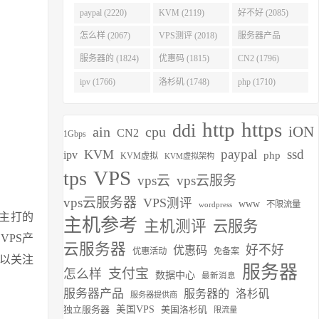
(2275)
paypal (2220)
KVM (2119)
好不好 (2085)
怎么样 (2067)
VPS测评 (2018)
服务器产品
(1938)
服务器的 (1824)
优惠码 (1815)
CN2 (1796)
ipv (1766)
洛杉矶 (1748)
php (1710)
http
https
ddi
iON
ain
cpu
CN2
1Gbps
paypal
ssd
KVM
ipv
php
KVM虚拟
KVM虚拟架构
VPS
tps
vps云
vps云服务
vps云服务器
VPS测评
www
不限流量
wordpress
主打的
主机参考
主机测评
云服务
VPS产
云服务器
好不好
优惠码
优惠活动
免备案
可以关注
服务器
支付宝
怎么样
数据中心
最新消息
服务器产品
服务器的
洛杉矶
服务器提供商
独立服务器
美国VPS
美国洛杉矶
限流量