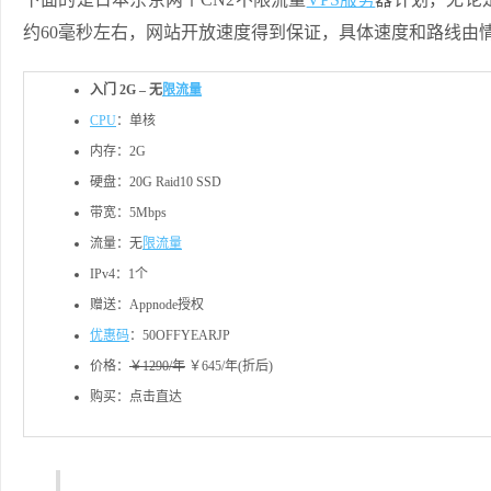
约60毫秒左右，网站开放速度得到保证，具体速度和路线由
入门 2G – 无
限流量
CPU
：单核
内存：2G
硬盘：20G Raid10 SSD
带宽：5Mbps
流量：无
限流量
IPv4：1个
赠送：Appnode授权
优惠码
：50OFFYEARJP
价格：
￥1290/年
￥645/年(折后)
购买：点击直达