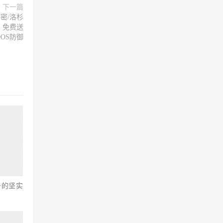
下一篇
阿密/洛杉
月，免费送
DDOS防御
击的坚实