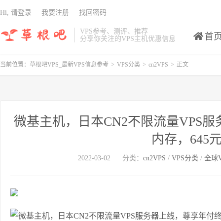
Hi, 请登录
我要注册
找回密码
VPS参考、测评、推荐
首
分享你关注的VPS主机优惠信息
当前位置：
草根吧VPS_最新VPS信息参考
>
VPS分类
>
cn2VPS
>
正文
微基主机，日本CN2不限流量VPS服
内存，645
2022-03-02
分类：
cn2VPS
/
VPS分类
/
全球V