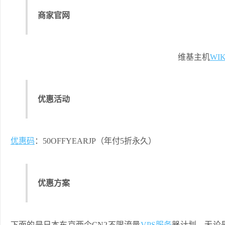
商家官网
维基主机
WIK
优惠活动
优惠码
：50OFFYEARJP（年付5折永久）
优惠方案
下面的是日本东京两个CN2不限流量
VPS服务
器计划，无论