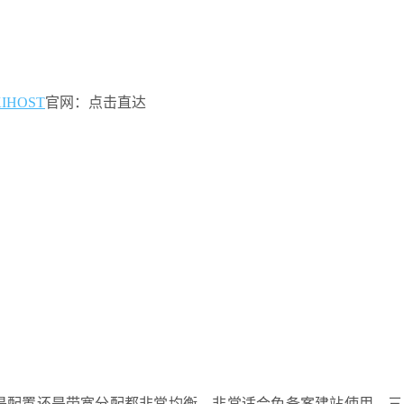
IHOST
官网：点击直达
是配置还是带宽分配都非常均衡，非常适合免备案建站使用，三