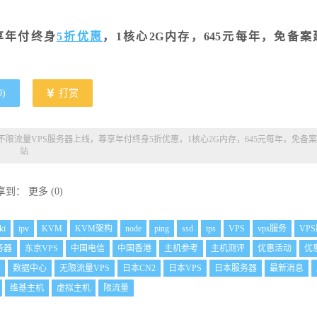
享年付终身
5折优惠
，1核心2G内存，645元每年，免备案
0
)
打赏
不限流量VPS服务器上线，尊享年付终身5折优惠，1核心2G内存，645元每年，免备
站
享到：
更多
(
0
)
ki
ipv
KVM
KVM架构
node
ping
ssd
tps
VPS
vps服务
VP
务器
东京VPS
中国电信
中国香港
主机参考
主机测评
优惠活动
优
数据中心
无限流量VPS
日本CN2
日本VPS
日本服务器
最新消息
维基主机
虚拟主机
限流量